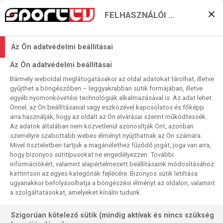
FELHASZNÁLÓI BEÁLLÍTÁSOK
Három világbajnok, négy
Az Ön adatvédelmi beállításai
angol, öt nyertes
Az Ön adatvédelmi beállításai
játszmáért Újévkor
Bármely weboldal meglátogatásakor az oldal adatokat tárolhat, illetve
gyűjthet a böngészőben – leggyakrabban sütik formájában, illetve
2026. 01. 01. 11:39
egyéb nyomonkövetési technológiák alkalmazásával is. Az adat lehet
Olvasási idő:
2
perc
Önnel, az Ön beállításaival vagy eszközével kapcsolatos és főképp
arra használják, hogy az oldalt az Ön elvárásai szerint működtessék.
PDC-VB
LUKE LITTLER
LUKE HUMPHRIES
KRZYSZTOF RATAJSKI
JONNY CLAYTON
GARY ANDERSON
Az adatok általában nem közvetlenül azonosítják Önt, azonban
személyre szabottabb webes élményt nyújthatnak az Ön számára.
Minden kieséses versenyben a negyeddöntőt tartják az
Mivel tiszteletben tartjuk a magánélethez fűződő jogát, joga van arra,
hogy bizonyos sütitípusokat ne engedélyezzen. További
első roppant izgalmas fázisnak. A 2026-os darts vb ötödik
információkért, valamint alapértelmezett beállításaink módosításához
körét közelítsük meg most a számok oldaláról!
kattintson az egyes kategóriák fejlécére. Bizonyos sütik letiltása
ugyanakkor befolyásolhatja a böngészési élményt az oldalon, valamint
a szolgáltatásokat, amelyeket kínálni tudunk.
Szigorúan kötelező sütik (mindig aktívak és nincs szükség