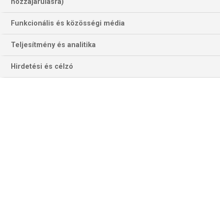
hozzájárulásra)
Funkcionális és közösségi média
Teljesítmény és analitika
Hirdetési és célzó
Bent lesz-e a négyben mind a két Luke? (Fotó: Getty Images)
NULLA
játszmát vesztett a negyeddöntősök közül a
legjobb mérlegű, Ryan Searle, miközben 14-et nyert meg
az első négy fordulóban
EGY
dartsos van csak a versenyben lévők közül, aki a torna
előtt nem szerepelt a kemeltek közül, az angol Justin
Hood, aki a Pro Tour-rangsor 25. helyével kvalifikált az
Alexandra Palace-ba.
KÉT
Luke keresztnevű játékos került a nyolcba, a