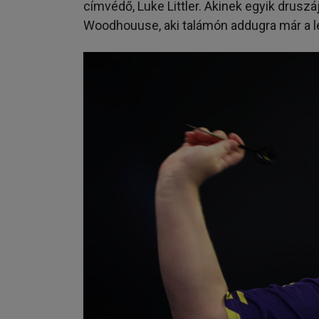
címvédő, Luke Littler. Akinek egyik druszá
Woodhouuse, aki talámón addugra már a 