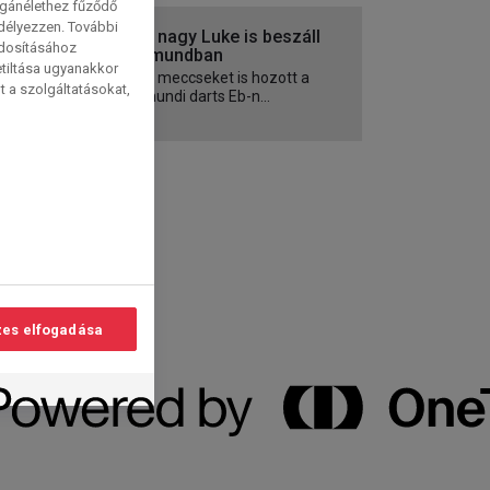
magánélethez fűződő
edélyezzen. További
A két nagy Luke is beszáll
ódosításához
Dortmundban
etiltása ugyanakkor
Kiváló meccseket is hozott a
t a szolgáltatásokat,
dortmundi darts Eb-n...
es elfogadása