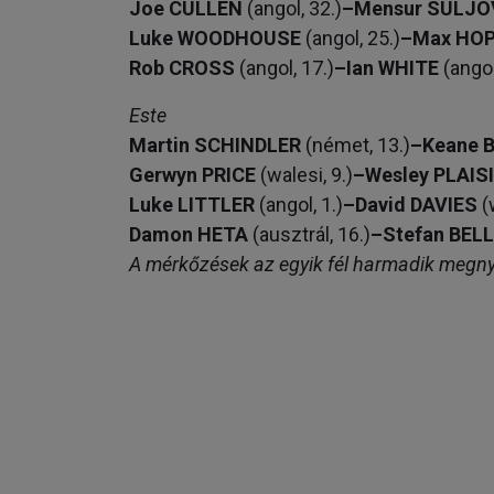
Joe CULLEN
(angol, 32.)
–Mensur SULJO
Luke WOODHOUSE
(angol, 25.)
–Max HO
Rob CROSS
(angol, 17.)
–Ian WHITE
(ango
Este
Martin SCHINDLER
(német, 13.)
–Keane 
Gerwyn PRICE
(walesi, 9.)
–Wesley PLAIS
Luke LITTLER
(angol, 1.)
–David DAVIES
(
Damon HETA
(ausztrál, 16.)
–Stefan BE
A mérkőzések az egyik fél harmadik megnye