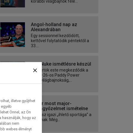
korábbi világbajnok fele...
Angol-holland nap az
Alexandrában
Egy sessionnel kezdődött,
kettővel folytatódik péntektől a
33....
The Nuke ismétlésre készül
Csütörtök este megkezdődik a
2025–26-os Paddy Power
dartsvilágbajnokság,...
hat, illetve gyűjthet
Littler most major-
e egyéb
tornagyőzelmet ismételne
lehet Önnel, az Ön
A tenisz igazi „ihlető sportága” a
a használják, hogy az
dartsnak. Még...
talában nem
tabb webes élményt