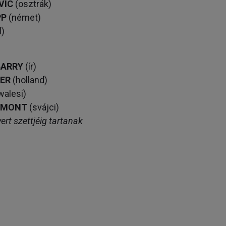
VIC
(osztrák)
PP
(német)
l)
BARRY
(ír)
IER
(holland)
walesi)
LLMONT
(svájci)
rt szettjéig tartanak