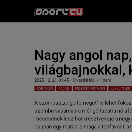
Nagy angol nap
világbajnokkal, 
2025. 12. 21. 01:45
Olvasási idő:
< 1
perc
ROB CROSS
PDC-VB
KRZYSZTOF RATAJSKI
LUKE LITTLER
A szombati „angoltömeget” is lehet fokoz
szembn vasárnapra mér géltucatra nő a l
meccsének lesz honi résztvevője a negy
csupán egy marad, ő maga a topfavorit, a 