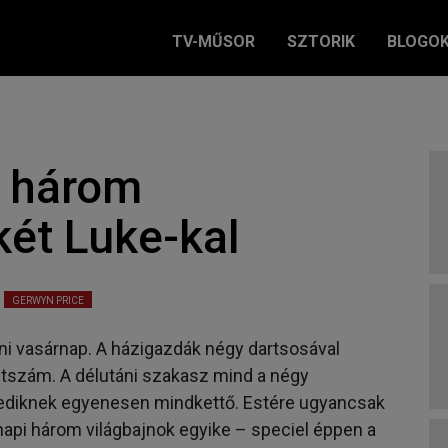
TV-MŰSOR
SZTORIK
BLOGO
, három
két Luke-kal
GERWYN PRICE
ni vasárnap. A házigazdák négy dartsosával
étszám. A délutáni szakasz mind a négy
ediknek egyenesen mindkettő. Estére ugyancsak
napi három világbajnok egyike – speciel éppen a