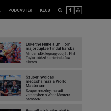
K
PODCASTEK
KLUB
Luke the Nuke a „milliós”
majordupláért indul harcba
Minden idők legnagyobbját, Phil
Taylort idéző karrierindulása
sikeres...
Szuper nyolcas
meccshalmaz a World
Mastersen
Szuper mezőny maradt
versenyben a World Masters
harmadik...
Beszáll a két világelső is