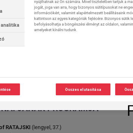
nyújthatnak az Ön számára. Mivel tiszteletben tartjuk a 
Belga Openen (6–1), ám tavalyelőtt kikapott tőle
jogát, joga van arra, hogy bizonyos sütitípusokat ne eng
a
onship-versenynapon (6–3).
információkért, valamint alapértelmezett beállításaink m
kattintson az egyes kategóriák fejlécére. Bizonyos sütik l
befolyásolhatja a böngészési élményt az oldalon, valamin
analitika
favorit, Luke Littler lesz. Ellenfele David Davies
amelyeket kínálni tudunk.
ereményével a PDC-világrangsor 145. helyezettje,
lzó
tes – meccset számlál. az első körben ugyanis a
, 3-0, 3-2)-re győzött, alacsonyabb körátlaggal
szállózással (37.5%–22.22%). A szorzója a
szeres pénz, jó szívvel senkinek sem ajánljuk…
port1 13:30 és 20:00 a második forduló
isversenyez” Zoltán, szakkommentátor:
entése
Összes elutasítása
Össz
IK NAPJÁNAK PROGRAMJA
of RATAJSKI
(lengyel, 37.)