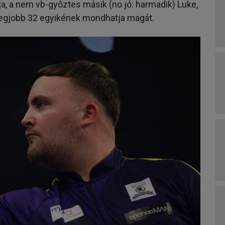
ja, a nem vb-győztes másik (no jó: harmadik) Luke,
legjobb 32 egyikének mondhatja magát.