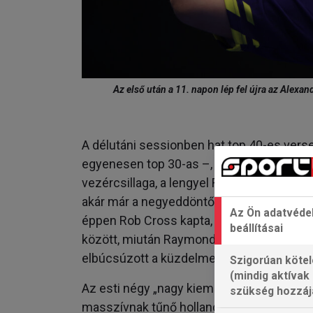
Az első után a 11. napon lép fel újra az Alexa
A délutáni sessionben hat top 40-es vers
egyenesen top 30-as –, s olyan klassziso
vezércsillaga, a lengyel Ratajski, aa hár
akár már a negyeddöntőt is megjáró (igaz,
Az Ön adatvéde
éppen Rob Cross kapta, a 2018-as Sid Wad
beállításai
között, miután Raymond van Barneveld az 
elbúcsúzott a küzdelmektől.
Szigorúan kötel
(mindig aktívak
Az esti négy „nagy kiemelt” között aztán ké
szükség hozzáj
masszívnak tűnő holland Wesley Plaisier l