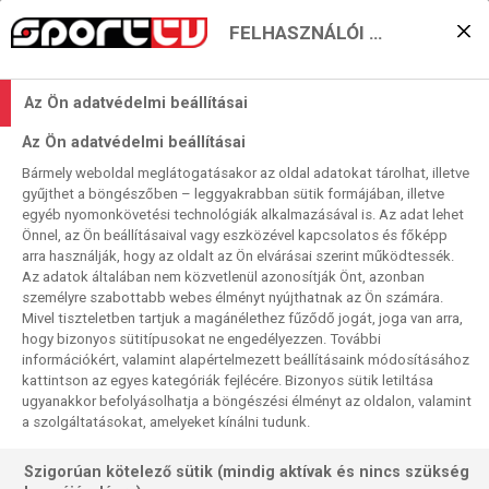
FELHASZNÁLÓI BEÁLLÍTÁSOK
Most csoda kell(ene) a
Az Ön adatvédelmi beállításai
Barcától
Az Ön adatvédelmi beállításai
2026. 03. 03. 11:35
Bármely weboldal meglátogatásakor az oldal adatokat tárolhat, illetve
Olvasási idő:
2
perc
gyűjthet a böngészőben – leggyakrabban sütik formájában, illetve
egyéb nyomonkövetési technológiák alkalmazásával is. Az adat lehet
BARCELONA
COPA DEL REY
ATLÉTICO MADRID
Önnel, az Ön beállításaival vagy eszközével kapcsolatos és főképp
A katalán óriás históriája kettő, Hansi Flick edzői karrierje
arra használják, hogy az oldalt az Ön elvárásai szerint működtessék.
Az adatok általában nem közvetlenül azonosítják Önt, azonban
egy treblét – azaz BL, bajnoki és nemzeti kupa győzelmi
személyre szabottabb webes élményt nyújthatnak az Ön számára.
hármast – tartalmaz, most (még) itt a lehetőség, hogy azt a
Mivel tiszteletben tartjuk a magánélethez fűződő jogát, joga van arra,
2–1-et 3–2-re növeljék. Csak épp egy szuperbravúr, egy
hogy bizonyos sütitípusokat ne engedélyezzen. További
négygólos hátrány behozása kellene hozzá…
információkért, valamint alapértelmezett beállításaink módosításához
kattintson az egyes kategóriák fejlécére. Bizonyos sütik letiltása
ugyanakkor befolyásolhatja a böngészési élményt az oldalon, valamint
a szolgáltatásokat, amelyeket kínálni tudunk.
Szigorúan kötelező sütik (mindig aktívak és nincs szükség