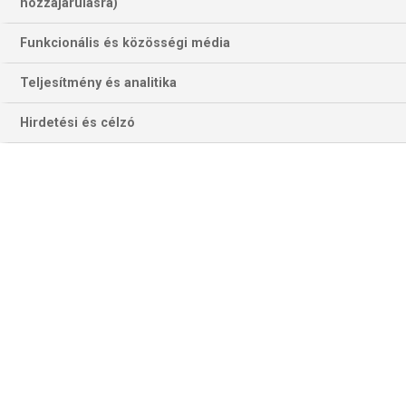
hozzájárulásra)
Funkcionális és közösségi média
Teljesítmény és analitika
Hirdetési és célzó
Diego Simeone és Hansi Flick csapata kilencedszer is összecsap – a
tét most a Copa del Rey döntője (Fotó: Getty Images)
Ez a bravúr már egyszer sikerült a Barcának, roppant
emlékezetes módon, csak éppen nem a Spanyol Kupában,
hanem a BL-ben. Öt nap híján 9 éve, 2017. május 8-án a
milliomos liga nyolcaddöntőjének visszavágójára a párizsi
0–4 után futott ki a Camp Nou gyepére Leo Messi és
„társasága”, amely végül Neymar duplájával, Luis Suárez,
Messi és Sergi Roberto találatával, valamint Kurzawa