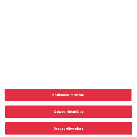
copyright © 2014-2026 AMC Global Media Inc. Minden jog
fenntartva.
Beállítások mentése
Felhasználási feltételek
Visszaélés-bejelentés
Összes elutasítása
Adatvédelem és adatkezelés
Impresszum
Összes elfogadása