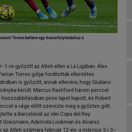
essis" forma kellene egy bravúrfolytatáshoz a
1-re győzött az Atleti ellen a La Ligában. Álex
erran Torres góljai fordították ellentétes
dridban is győzött, annak ellenére, hogy Giuliano
trányba került. Marcus Rashford három perccel
dő hosszabbításában piros lapot kapott, és Robert
rccel a vége előtt szerezte meg a győztes gólt.
tette a Barcelonát az idei Copa del Rey
mint Griezmann, Ademola Lookman és Alvarez
k az Atleti számára február 12-én; a március 3-i 3–