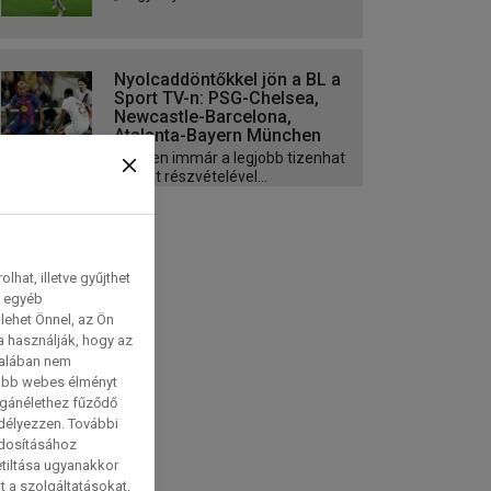
Nyolcaddöntőkkel jön a BL a
Sport TV-n: PSG-Chelsea,
Newcastle-Barcelona,
Atalanta-Bayern München
A héten immár a legjobb tizenhat
csapat részvételével...
hat, illetve gyűjthet
e egyéb
lehet Önnel, az Ön
a használják, hogy az
talában nem
tabb webes élményt
magánélethez fűződő
edélyezzen. További
ódosításához
etiltása ugyanakkor
t a szolgáltatásokat,