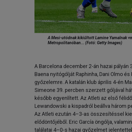
A Mesi-utódnak kikiűltott Lamine Yamalnak +m
Metropolitanóban... (Fotó: Getty Images)
A Barcelona december 2-án hazai pályán 3–
Baena nyitógólját Raphinha, Dani Olmo és F
győzelemre. A katalán klub április 4-én Ma
Simeone 39. percben szerzett góljával há
később egyenlített. Az Atleti az első féli
Lewandowski a kispadról beállva három pe
Az Atleti ezután 4–3-as összesítéssel kiej
elődöntőjéből. Eric García öngólja, vala
találatai 4–0-s hazai győzelmet jelentette