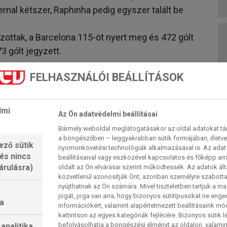
Bernal kétszer, Raphinha pedig egyszer talált be
ottak, a Barcelona 115-öt nyert meg és 472 gólt
3 gólt jegyzett.
orábbi UEFA-találkozóra a Bajnokok Ligája
FELHASZNÁLÓI BEÁLLÍTÁSOK
rkőzést az Atleti nyerte meg – 2013–14-ben
zai pályán 1–0), 2015–16-ban pedig 3–2-re
lmi
Az Ön adatvédelmi beállításai
y spanyol klub ellen (8 győzelem, 9 döntetlen, 14
Bármely weboldal meglátogatásakor az oldal adatokat tárol
a böngészőben – leggyakrabban sütik formájában, illetv
m 5 döntetlen, 9 vereség).
ező sütik
nyomonkövetési technológiák alkalmazásával is. Az adat 
 és nincs
beállításaival vagy eszközével kapcsolatos és főképp arr
spanyol csapatok elleni mérkőzéséből ötöt
árulásra)
oldalt az Ön elvárásai szerint működtessék. Az adatok ál
 hét UEFA-mérkőzéséből csak kettőt veszített el
közvetlenül azonosítják Önt, azonban személyre szabot
nyújthatnak az Ön számára. Mivel tiszteletben tartjuk a 
zai európai kupameccsén veretlen a LaLiga-
jogát, joga van arra, hogy bizonyos sütitípusokat ne eng
a
öntetlent ért el.
információkért, valamint alapértelmezett beállításaink m
kattintson az egyes kategóriák fejlécére. Bizonyos sütik l
y sem végződött gól nélkül, ezeken a
befolyásolhatja a böngészési élményt az oldalon, valamin
analitika