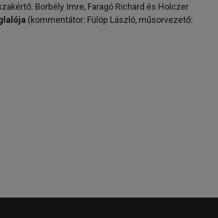
zakértő: Borbély Imre, Faragó Richard és Holczer
glalója
(kommentátor: Fülöp László, műsorvezető: