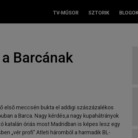
TV-MŰSOR
SZTORIK
BLOGO
) a Barcának
ő első meccsén bukta el addigi szászázalékos
ouban a Barca. Nagy kérdés,a nagy kupahátrányok
zó katalán óriás most Madridban is képes lesz egy
ben „vér profi” Atleti háromból a harmadik BL-