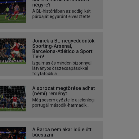
négyre?
A BL-históriában az eddigi két
párbaját egyaránt elvesztette...
Jönnek a BL-negyeddöntők:
Sporting-Arsenal,
Barcelona-Atlético a Sport
TV-n!
Izgalmas és minden bizonnyal
látványos összecsapásokkal
folytatódik a...
A sorozat megtörése adhat
(némi) reményt
Még sosem győzte le a jelenlegi
portugál második-harmadik...
A Barca nem akar idő előtt
búcsúzni