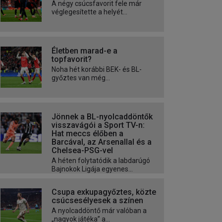
A négy csúcsfavorit fele már
véglegesítette a helyét...
Életben marad-e a
topfavorit?
Noha hét korábbi BEK- és BL-
győztes van még...
Jönnek a BL-nyolcaddöntők
visszavágói a Sport TV-n:
Hat meccs élőben a
Barcával, az Arsenallal és a
Chelsea-PSG-vel
A héten folytatódik a labdarúgó
Bajnokok Ligája egyenes...
Csupa exkupagyőztes, közte
csúcsesélyesek a színen
A nyolcaddöntő már valóban a
„nagyok játéka” a...