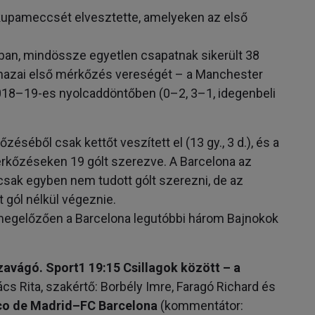
i kupameccsét elvesztette, amelyeken az első
ában, mindössze egyetlen csapatnak sikerült 38
 hazai első mérkőzés vereségét – a Manchester
2018–19-es nyolcaddöntőben (0–2, 3–1, idegenbeli
éséből csak kettőt veszített el (13 gy., 3 d.), és a
rkőzéseken 19 gólt szerezve. A Barcelona az
sak egyben nem tudott gólt szerezni, de az
 gól nélkül végeznie.
megelőzően a Barcelona legutóbbi három Bajnokok
vágó. Sport1 19:15 Csillagok között – a
s Rita, szakértő: Borbély Imre, Faragó Richard és
ico de Madrid–FC Barcelona
(kommentátor: