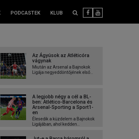
K
PODCASTEK
KLUB
Az Ágyúsok az Atléticóra
vágynak
Miután az Arsenal a Bajnokok
Ligája negyeddöntőjének első...
A legjobb négy a cél a BL-
ben: Atlético-Barcelona és
Arsenal-Sporting a Sport1-
en
Élesedik a küzdelem a Bajnokok
Ligájában, ahol kedden...
Jut-e a Barca háromról a