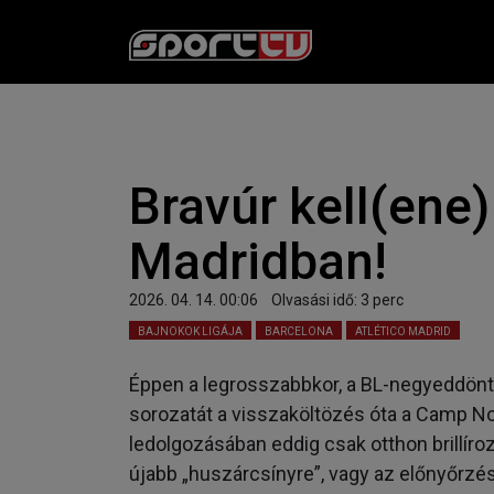
Bravúr kell(ene
Madridban!
2026. 04. 14. 00:06
Olvasási idő:
3
perc
BAJNOKOK LIGÁJA
BARCELONA
ATLÉTICO MADRID
Éppen a legrosszabbkor, a BL-negyeddönt
sorozatát a visszaköltözés óta a Camp N
ledolgozásában eddig csak otthon brillíro
újabb „huszárcsínyre”, vagy az előnyőrzés