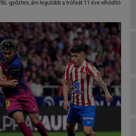
-/BL-győztes, ám legutóbb a trófeát 11 éve elhódító