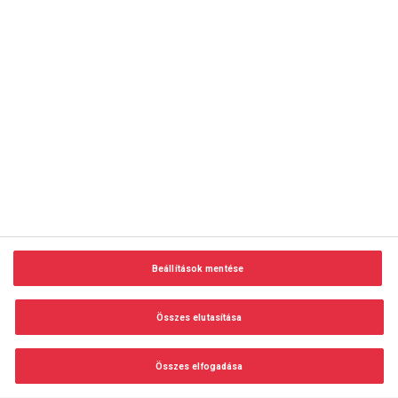
copyright © 2014-2026 AMC Global Media Inc. Minden jog
fenntartva.
Beállítások mentése
Felhasználási feltételek
Visszaélés-bejelentés
Összes elutasítása
Adatvédelem és adatkezelés
Impresszum
Összes elfogadása