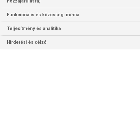
hozzájárulásra)
Funkcionális és közösségi média
Teljesítmény és analitika
Hirdetési és célzó
Anna Vjahireva klasszisa sokat jelenthet a Brestnek a románok ellen
(Fotó: ehf.championsleague.com)
GLORIA–BREST
A Gloria Bistrita mindössze második EHF Bajnokok Ligája
szezonjában játssza első negyeddöntőjét, miután a
rájátszásban legyőzte az Ikast Handboldot. A Brest a klub
negyedik negyeddöntőjében szerepel; 2021-ben egészen a
döntőig jutott. A francia csapat közvetlenül a B-csoport
megnyerésével, 22 ponttal 11 győzelemmel kvalifikálta
magát a negyeddöntőbe. A Brest a verseny leghatékonyabb