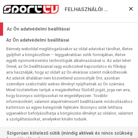
FELHASZNÁLÓI BEÁLLÍTÁSOK
Román–dán és román–
Az Ön adatvédelmi beállításai
francia csata indul a final
Az Ön adatvédelmi beállításai
fourért
Bármely weboldal meglátogatásakor az oldal adatokat tárolhat, illetve
gyűjthet a böngészőben – leggyakrabban sütik formájában, illetve
2026. 04. 18. 01:24
egyéb nyomonkövetési technológiák alkalmazásával is. Az adat lehet
Olvasási idő:
3
perc
Önnel, az Ön beállításaival vagy eszközével kapcsolatos és főképp
arra használják, hogy az oldalt az Ön elvárásai szerint működtessék.
NŐI KÉZI BL
GLORIA BISTRITA
CSM BUCURESTI
ESBJERG
BREST-BRETAGNE
Az adatok általában nem közvetlenül azonosítják Önt, azonban
Két-két dán, francia, román és magyar együttes alkotja az
személyre szabottabb webes élményt nyújthatnak az Ön számára.
Mivel tiszteletben tartjuk a magánélethez fűződő jogát, joga van arra,
idei női NL negyeddöntőjének teljes mezőnyét. A sors,
hogy bizonyos sütitípusokat ne engedélyezzen. További
pontosabban az eddigi eredmények úgy hozták, hogy egy
információkért, valamint alapértelmezett beállításaink módosításához
nemzetbeliek nem kerültek össze, ezenkívül a románok és
kattintson az egyes kategóriák fejlécére. Bizonyos sütik letiltása
a mieink is ugyanazon a napon játsszák első meccsüket –
ugyanakkor befolyásolhatja a böngészési élményt az oldalon, valamint
a szolgáltatásokat, amelyeket kínálni tudunk.
keleti szomszédjaink szombaton, a mieink vasárnap.
Szigorúan kötelező sütik (mindig aktívak és nincs szükség