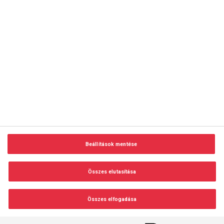
copyright © 2014-2026 AMC Global Media Inc. Minden jog
fenntartva.
Beállítások mentése
Felhasználási feltételek
Visszaélés-bejelentés
Összes elutasítása
Adatvédelem és adatkezelés
Impresszum
Összes elfogadása
Beállítások módosítása