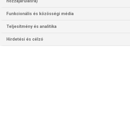
hozzájárulásra)
Funkcionális és közösségi média
Teljesítmény és analitika
Hirdetési és célzó
Jesse Puljujärvi a vb-n Bálizs Bence kapujába is betalált – sajnos…
(Fotó: Getty Images)
Persze az „északi rangadó”, a finn–lett esélyei is eléggé
egyértelműek, előbbi a sportág csúcselitjének állandó tagja,
utóbbi pár évente egyszer-egyszer jelentkezik egy
különleges bravúrral.