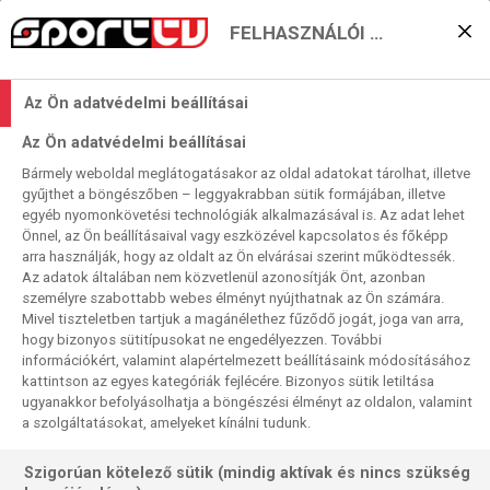
FELHASZNÁLÓI BEÁLLÍTÁSOK
Északi rangadó a zürichi
Az Ön adatvédelmi beállításai
csoportban
Az Ön adatvédelmi beállításai
2026. 05. 21. 12:41
Bármely weboldal meglátogatásakor az oldal adatokat tárolhat, illetve
Olvasási idő:
< 1
perc
gyűjthet a böngészőben – leggyakrabban sütik formájában, illetve
egyéb nyomonkövetési technológiák alkalmazásával is. Az adat lehet
FINNORSZÁG
LETTORSZÁG
ELIT-VB
Önnel, az Ön beállításaival vagy eszközével kapcsolatos és főképp
A magyar csapat második pihenőnapját tölti a pénteki
arra használják, hogy az oldalt az Ön elvárásai szerint működtessék.
Az adatok általában nem közvetlenül azonosítják Önt, azonban
németek elleni csata előtt, a csoportunkban azonban klt
személyre szabottabb webes élményt nyújthatnak az Ön számára.
meccset is játszanak. Közülük a svájci–brit kimenetele
Mivel tiszteletben tartjuk a magánélethez fűződő jogát, joga van arra,
aligha lehet kétséges, az éremesélyes, pontveszteség
hogy bizonyos sütitípusokat ne engedélyezzen. További
nélküli házigazda és a pont nélküli, a kiesés ellen küzdő
információkért, valamint alapértelmezett beállításaink módosításához
kattintson az egyes kategóriák fejlécére. Bizonyos sütik letiltása
seregható küzdelmében igazából csak a gólkülönbség
ugyanakkor befolyásolhatja a böngészési élményt az oldalon, valamint
lehet kétséges. A nap másik meccsén komolyabb harc
a szolgáltatásokat, amelyeket kínálni tudunk.
ígérkezik...
Szigorúan kötelező sütik (mindig aktívak és nincs szükség