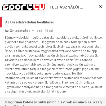
FELHASZNÁLÓI BEÁLLÍTÁSOK
Északi rangadó
Az Ön adatvédelmi beállításai
Stockholmban
Az Ön adatvédelmi beállításai
2025. 05. 12. 14:01
Bármely weboldal meglátogatásakor az oldal adatokat tárolhat, illetve
Olvasási idő:
< 1
perc
gyűjthet a böngészőben – leggyakrabban sütik formájában, illetve
egyéb nyomonkövetési technológiák alkalmazásával is. Az adat lehet
JÉGKORONG
SVÉDORSZÁG
SVÁJC
FINNORSZÁG
ELIT-VB
Önnel, az Ön beállításaival vagy eszközével kapcsolatos és főképp
EGYESÜLT ÁLLAMOK
arra használják, hogy az oldalt az Ön elvárásai szerint működtessék.
Az adatok általában nem közvetlenül azonosítják Önt, azonban
személyre szabottabb webes élményt nyújthatnak az Ön számára.
Mivel tiszteletben tartjuk a magánélethez fűződő jogát, joga van arra,
hogy bizonyos sütitípusokat ne engedélyezzen. További
információkért, valamint alapértelmezett beállításaink módosításához
kattintson az egyes kategóriák fejlécére. Bizonyos sütik letiltása
ugyanakkor befolyásolhatja a böngészési élményt az oldalon, valamint
a szolgáltatásokat, amelyeket kínálni tudunk.
Szigorúan kötelező sütik (mindig aktívak és nincs szükség