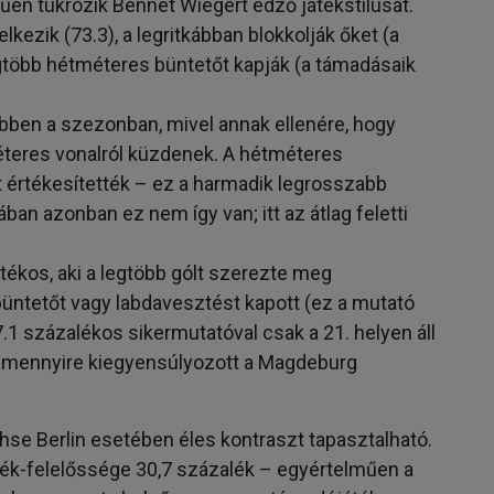
űen tükrözik Bennet Wiegert edző játékstílusát.
kezik (73.3), a legritkábban blokkolják őket (a
egtöbb hétméteres büntetőt kapják (a támadásaik
ben a szezonban, mivel annak ellenére, hogy
teres vonalról küzdenek. A hétméteres
 értékesítették – ez a harmadik legrosszabb
an azonban ez nem így van; itt az átlag feletti
tékos, aki a legtöbb gólt szerezte meg
üntetőt vagy labdavesztést kapott (ez a mutató
.1 százalékos sikermutatóval csak a 21. helyen áll
a, mennyire kiegyensúlyozott a Magdeburg
hse Berlin esetében éles kontraszt tapasztalható.
ték-felelőssége 30,7 százalék – egyértelműen a