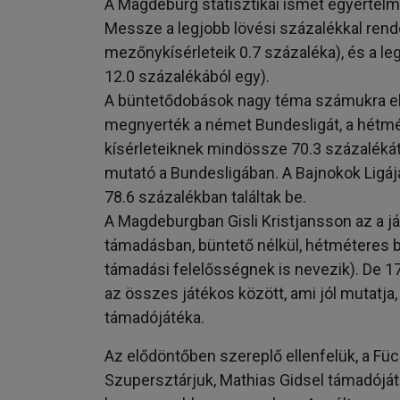
A Magdeburg statisztikái ismét egyértelm
Messze a legjobb lövési százalékkal rendel
mezőnykísérleteik 0.7 százaléka), és a l
12.0 százalékából egy).
A büntetődobások nagy téma számukra eb
megnyerték a német Bundesligát, a hétmé
kísérleteiknek mindössze 70.3 százalékát
mutató a Bundesligában. A Bajnokok Ligájáb
78.6 százalékban találtak be.
A Magdeburgban Gisli Kristjansson az a já
támadásban, büntető nélkül, hétméteres b
támadási felelősségnek is nevezik). De 17
az összes játékos között, ami jól mutatj
támadójátéka.
Az elődöntőben szereplő ellenfelük, a Füc
Szupersztárjuk, Mathias Gidsel támadójá