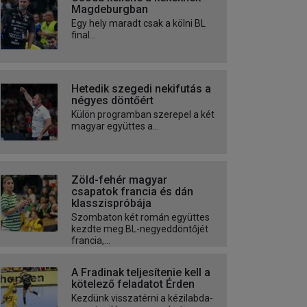
Magdeburgban
Egy hely maradt csak a kölni BL
final...
Hetedik szegedi nekifutás a
négyes döntőért
Külön programban szerepel a két
magyar együttes a...
Zöld-fehér magyar
csapatok francia és dán
klasszispróbája
Szombaton két román együttes
kezdte meg BL-negyeddöntőjét
francia,...
A Fradinak teljesítenie kell a
kötelező feladatot Érden
Kezdünk visszatérni a kézilabda-