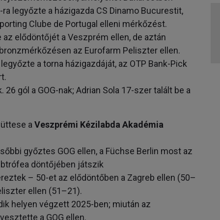
-ra legyőzte a házigazda CS Dinamo Bucurestit,
orting Clube de Portugal elleni mérkőzést.
 az elődöntőjét a Veszprém ellen, de aztán
 bronzmérkőzésen az Eurofarm Peliszter ellen.
legyőzte a torna házigazdáját, az OTP Bank-Pick
t.
. 26 gól a GOG-nak; Adrian Sola 17-szer talált be a
üttese a
Veszprémi Kézilabda Akadémia
ésőbbi győztes GOG ellen, a Füchse Berlin most az
ubtrófea döntőjében játszik
ereztek – 50-et az elődöntőben a Zagreb ellen (50–
iszter ellen (51­–21).
ik helyen végzett 2025-ben; miután az
lvesztette a GOG ellen.