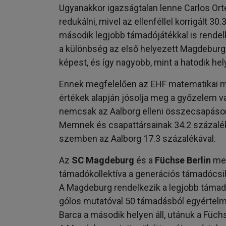
Ugyanakkor igazságtalan lenne Carlos Or
redukálni, mivel az ellenféllel korrigált 3
második legjobb támadójátékkal is rende
a különbség az első helyezett Magdeburg
képest, és így nagyobb, mint a hatodik hel
Ennek megfelelően az EHF matematikai mode
értékek alapján jósolja meg a győzelem va
nemcsak az Aalborg elleni összecsapáson
Memnek és csapattársainak 34.2 százalék
szemben az Aalborg 17.3 százalékával.
Az
SC Magdeburg
és a
Füchse Berlin
mec
támadókollektíva a generációs támadócsil
A Magdeburg rendelkezik a legjobb támadós
gólos mutatóval 50 támadásból egyértelműe
Barca a második helyen áll, utánuk a Füchs