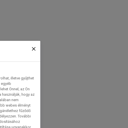
hat, illetve gyűjthet
e egyéb
lehet Önnel, az Ön
a használják, hogy az
talában nem
tabb webes élményt
magánélethez fűződő
edélyezzen. További
ódosításához
etiltása ugyanakkor