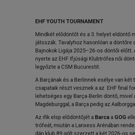
EHF YOUTH TOURNAMENT
Mindkét elődöntőt és a 3. helyet eldönt
játsszák. Tavalyhoz hasonlóan a döntőre 
Bajnokok Ligája 2025–26-os döntői előtt
nyerte az EHF Ifjúsági Klubtrófea női dön
legyőzte a CSM Bucurestit.
A Barçának és a Berlinnek esélye van két 
csapataik részt vesznek a az EHF final 
lehetséges egy Barça-Berlin döntő, mivel
Magdeburggal, a Barça pedig az Aalborgga
Az ifik elsp elődöntőjét a
Barca
a
GOG
ell
trófeát, miután a Lanxess Arénában rend
dán klub 89 gólt szerzett a két 2026-os