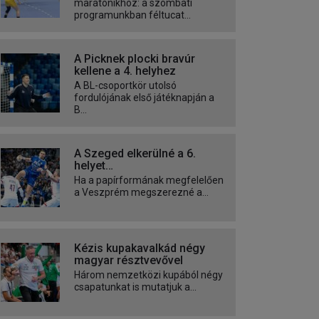
maratonikhoz: a szombati
programunkban féltucat...
A Picknek plocki bravúr
kellene a 4. helyhez
A BL-csoportkör utolsó
fordulójának első játéknapján a
B...
A Szeged elkerülné a 6.
helyet…
Ha a papírformának megfelelően
a Veszprém megszerezné a...
Kézis kupakavalkád négy
magyar résztvevővel
Három nemzetközi kupából négy
csapatunkat is mutatjuk a...