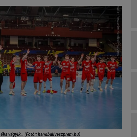
ébába vágyik… (Fotó:: handballveszprem.hu)