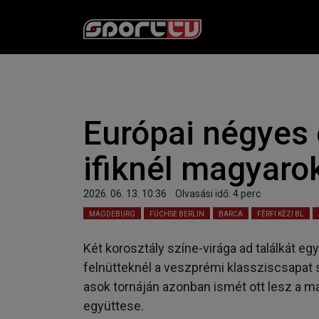
Európai négyes
ifiknél magyaro
2026. 06. 13. 10:36
Olvasási idő:
4
perc
MAGDEBURG
FÜCHSE BERLIN
BARCA
FÉRFI KÉZI BL
Két korosztály színe-virága ad találkát 
felnütteknél a veszprémi klassziscsapat 
asok tornáján azonban ismét ott lesz a m
együttese.