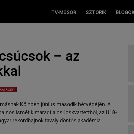
TV-MŰSOR
SZTORIK
BLOGO
 csúcsok – az
kkal
AALBORG
egymásnak Kölnben június második hétvégéjén. A
sajnos ismét kimaradt a csúcskvartettből, az U18-
agyar rekordbajnok tavaly döntős akadémiai