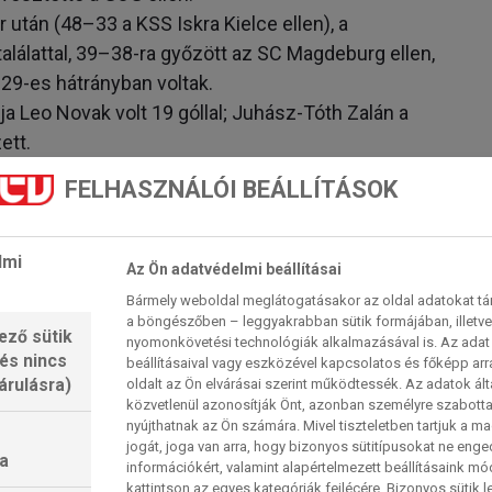
 után (48–33 a KSS Iskra Kielce ellen), a
lálattal, 39–38-ra győzött az SC Magdeburg ellen,
–29-es hátrányban voltak.
ja Leo Novak volt 19 góllal; Juhász-Tóth Zalán a
ett.
FELHASZNÁLÓI BEÁLLÍTÁSOK
értelmű témája van: a legjobb védekezés és a
lmi
z szembe, amelynek ereje a pálya ugyanazon
Az Ön adatvédelmi beállításai
özött van.
Bármely weboldal meglátogatásakor az oldal adatokat tárol
a böngészőben – leggyakrabban sütik formájában, illetv
ező sütik
se a védekező óriások csatáját hozhatja. Kicsit
nyomonkövetési technológiák alkalmazásával is. Az adat 
 és nincs
beállításaival vagy eszközével kapcsolatos és főképp arr
is, a Barça ismét a legjobb védekezéssel
árulásra)
oldalt az Ön elvárásai szerint működtessék. Az adatok ál
Az ellenfelek erejéhez igazítva mindössze 25.2
közvetlenül azonosítják Önt, azonban személyre szabot
nyújthatnak az Ön számára. Mivel tiszteletben tartjuk a 
ét góllal jobb, mint a második helyezett Aalborgé
jogát, joga van arra, hogy bizonyos sütitípusokat ne eng
a
információkért, valamint alapértelmezett beállításaink m
kattintson az egyes kategóriák fejlécére. Bizonyos sütik l