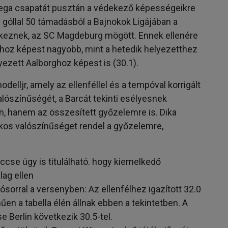
tega csapatát pusztán a védekező képességeikre
0.3 góllal 50 támadásból a Bajnokok Ligájában a
lkeznek, az SC Magdeburg mögött. Ennek ellenére
hoz képest nagyobb, mint a hetedik helyezetthez
yezett Aalborghoz képest is (30.1).
lljr, amely az ellenféllel és a tempóval korrigált
lószínűségét, a Barcát tekinti esélyesnek
, hanem az összesített győzelemre is. Dika
os valószínűséget rendel a győzelemre,
cse úgy is titulálható. hogy kiemelkedő
lag ellen
orral a versenyben: Az ellenfélhez igazított 32.0
n a tabella élén állnak ebben a tekintetben. A
e Berlin következik 30.5-tel.