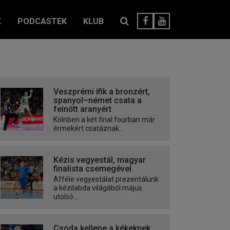
K
PODCASTEK
KLUB
Veszprémi ifik a bronzért,
spanyol–német csata a
felnőtt aranyért
Kölnben a két final fourban már
érmekért csatáznak...
Kézis vegyestál, magyar
finalista csemegével
Afféle vegyestálat prezentálunk
a kézilabda világából május
utolsó...
Csoda kellene a kékeknek