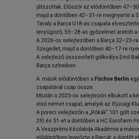
játszottak. Először az elődöntőben 47–30
majd a döntőben 42–31-re megnyerte a Sp
Tavaly a Barca U18-as csapata elvesztette
lenyűgöző, 55–28-as győzelmet aratott a
A 2026-os selejtezőben a Barça 32–23-ra 
Szegedet, majd a döntőben 40–17-re nyer
A selejtező összesített gólkirálya Emil Bak
Barça színeiben
A másik elődöntőben a
Füchse Berlin
egy
csapatával csap össze.
Miután a 2025-ös selejtezőn elbukott a k
első német csapat, amelyik az Ifjúsági Kl
A poreci selejtezőn a „Rókák” 101 gólt sz
29) és 51-et a döntőben a HC Eurofarm Pel
A Veszprémi Kézilabda Akadémia a másod
elődöntőben legyőzte a Barcát, a döntőt e