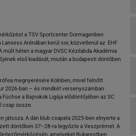
ő mérkőzést a TSV Sportcenter Dormagenben
a Lanxess Arénában kerül sor, közvetlenül az EHF
. A múlt héten a magyar DVSC Kézilabda Akadémia
tőjének első kiadását, miután a budapesti döntőben
trófea megnyerésére Kölnben, mivel felnőtt
four 2026-ban – és mindkét versenyszámban
 a Füchse a Bajnokok Ligája elődöntőjében az SC
l csap össze.
en játssza. A dán klub csapata 2025-ben elnyerte a
ezett döntőben 37–28-ra legyőzte a Veszprémet. A
 selejtezőmérkőzésén, amelyeket Bukarestben