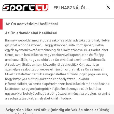
FELHASZNÁLÓI BEÁLLÍTÁSOK
KERESÉS EREDMÉNYE
Az Ön adatvédelmi beállításai
0 találat a(z)
Denver Nuggets
kifejezésre
Az Ön adatvédelmi beállításai
a műsorújságban
Bármely weboldal meglátogatásakor az oldal adatokat tárolhat, illetve
gyűjthet a böngészőben – leggyakrabban sütik formájában, illetve
egyéb nyomonkövetési technológiák alkalmazásával is. Az adat lehet
Önnel, az Ön beállításaival vagy eszközével kapcsolatos és főképp
arra használják, hogy az oldalt az Ön elvárásai szerint működtessék.
Az adatok általában nem közvetlenül azonosítják Önt, azonban
személyre szabottabb webes élményt nyújthatnak az Ön számára.
Nincs a keresési feltételnek megfelelő
Mivel tiszteletben tartjuk a magánélethez fűződő jogát, joga van arra,
találat.
hogy bizonyos sütitípusokat ne engedélyezzen. További
információkért, valamint alapértelmezett beállításaink módosításához
kattintson az egyes kategóriák fejlécére. Bizonyos sütik letiltása
ugyanakkor befolyásolhatja a böngészési élményt az oldalon, valamint
a szolgáltatásokat, amelyeket kínálni tudunk.
Szigorúan kötelező sütik (mindig aktívak és nincs szükség