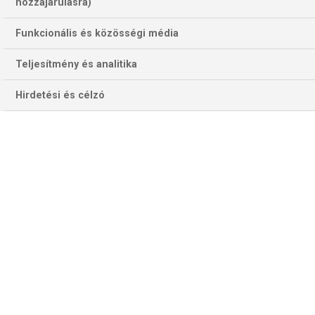
692 találat a(z)
Denver Nuggets
hozzájárulásra)
kifejezésre az oldalon
Funkcionális és közösségi média
Év
Hónap
Teljesítmény és analitika
Hirdetési és célzó
Szűrés
Szűrő törlése
NBA