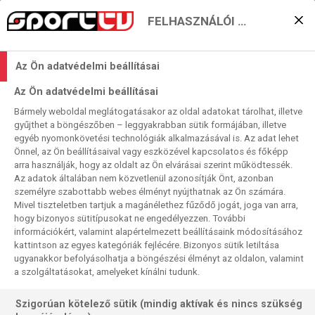
FELHASZNÁLÓI BEÁLLÍTÁSOK
KERESÉS EREDMÉNYE
Az Ön adatvédelmi beállításai
60 találat a(z)
Kézilabda
kifejezésre a
Az Ön adatvédelmi beállításai
műsorújságban
Bármely weboldal meglátogatásakor az oldal adatokat tárolhat, illetve
gyűjthet a böngészőben – leggyakrabban sütik formájában, illetve
egyéb nyomonkövetési technológiák alkalmazásával is. Az adat lehet
Önnel, az Ön beállításaival vagy eszközével kapcsolatos és főképp
2026-08-07
arra használják, hogy az oldalt az Ön elvárásai szerint működtessék.
01:00-02:30
Az adatok általában nem közvetlenül azonosítják Önt, azonban
Kézilabda
személyre szabottabb webes élményt nyújthatnak az Ön számára.
U18-as férfi Eb, negyeddöntő, ism., HD
Mivel tiszteletben tartjuk a magánélethez fűződő jogát, joga van arra,
Izland - Németország
hogy bizonyos sütitípusokat ne engedélyezzen. További
információkért, valamint alapértelmezett beállításaink módosításához
kattintson az egyes kategóriák fejlécére. Bizonyos sütik letiltása
ugyanakkor befolyásolhatja a böngészési élményt az oldalon, valamint
a szolgáltatásokat, amelyeket kínálni tudunk.
Szigorúan kötelező sütik (mindig aktívak és nincs szükség