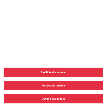
copyright © 2014-2026 AMC Global Media Inc. Minden jog
fenntartva.
Beállítások mentése
Felhasználási feltételek
Visszaélés-bejelentés
Összes elutasítása
Adatvédelem és adatkezelés
Impresszum
Összes elfogadása