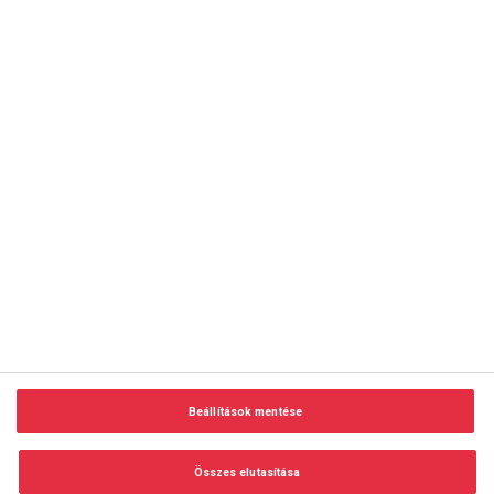
copyright © 2014-2026 AMC Global Media Inc. Minden jog
fenntartva.
Beállítások mentése
Felhasználási feltételek
Visszaélés-bejelentés
Összes elutasítása
Adatvédelem és adatkezelés