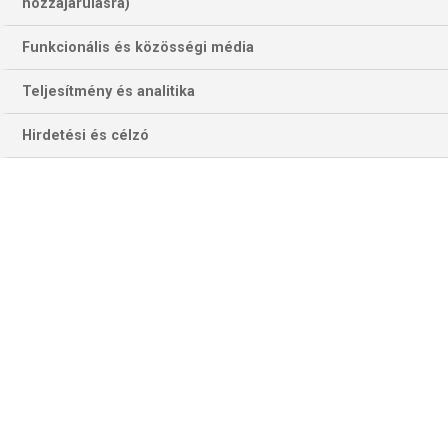
hozzájárulásra)
Funkcionális és közösségi média
Teljesítmény és analitika
Hirdetési és célzó
„Odatettem magam én is rendesen” – mondta Méhes
Gábor barátom, amikor csütörtök este kissé fátyolos
tekintettel meséltem neki, hogy Franck Ribéryről és Arjen
Robbenről készülök írni a Nemzeti Sportba. Pedig a
Bayern–Frankfurtot a Sport1-en közvetítő, az orgánumát
Ribéry zseniális góljánál szabadjára engedő Zümit nem