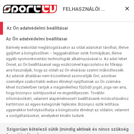
FELHASZNÁLÓI BEÁLLÍTÁSOK
Merci Franck! Dank je,
Az Ön adatvédelmi beállításai
Arjen!
Az Ön adatvédelmi beállításai
Bármely weboldal meglátogatásakor az oldal adatokat tárolhat, illetve
Moncz Attila
2019. 05. 27. 13:58
gyűjthet a böngészőben – leggyakrabban sütik formájában, illetve
egyéb nyomonkövetési technológiák alkalmazásával is. Az adat lehet
Olvasási idő:
4
perc
Önnel, az Ön beállításaival vagy eszközével kapcsolatos és főképp
BAYERN MÜNCHEN
LABDARÚGÁS
NÉMET KUPA
BUNDESLIGA
arra használják, hogy az oldalt az Ön elvárásai szerint működtessék.
BAJNOKOK LIGÁJA
Az adatok általában nem közvetlenül azonosítják Önt, azonban
személyre szabottabb webes élményt nyújthatnak az Ön számára.
Franck Ribéry és Arjen Robben lejátszotta az utolsó
Mivel tiszteletben tartjuk a magánélethez fűződő jogát, joga van arra,
tétmérkőzését a Bayern Münchenben. Az RB Leipzig elleni
hogy bizonyos sütitípusokat ne engedélyezzen. További
információkért, valamint alapértelmezett beállításaink módosításához
kupadöntővel egy korszak is véget ért a bajor klub
kattintson az egyes kategóriák fejlécére. Bizonyos sütik letiltása
életében. Ebben az évtizedben kerül a normálisból
ugyanakkor befolyásolhatja a böngészési élményt az oldalon, valamint
űrdimenzióba a Bayern.
a szolgáltatásokat, amelyeket kínálni tudunk.
Szigorúan kötelező sütik (mindig aktívak és nincs szükség