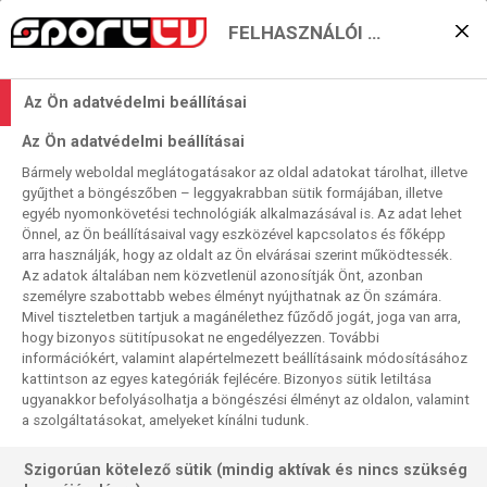
FELHASZNÁLÓI BEÁLLÍTÁSOK
Bajnokavatás Mainzban?
Az Ön adatvédelmi beállításai
Sport TV
Az Ön adatvédelmi beállításai
2021. 04. 24. 09:34
Bármely weboldal meglátogatásakor az oldal adatokat tárolhat, illetve
Olvasási idő:
3
perc
gyűjthet a böngészőben – leggyakrabban sütik formájában, illetve
BAYERN MÜNCHEN
WOLFSBURG
SÜPERLIG
TRABZONSPOR
LEVERKUSEN
egyéb nyomonkövetési technológiák alkalmazásával is. Az adat lehet
MAINZ
EINTRACHT FRANKFURT
BUNDESLIGA
BORUSSIA DORTMUND
Önnel, az Ön beállításaival vagy eszközével kapcsolatos és főképp
2. BUNDESLIGA
arra használják, hogy az oldalt az Ön elvárásai szerint működtessék.
Az adatok általában nem közvetlenül azonosítják Önt, azonban
Egy másodosztályú, három élvonalbeli mérkőzést
személyre szabottabb webes élményt nyújthatnak az Ön számára.
közvetítünk szombaton a német labdarúgás első két
Mivel tiszteletben tartjuk a magánélethez fűződő jogát, joga van arra,
hogy bizonyos sütitípusokat ne engedélyezzen. További
ligájából. A Bundesligában eldőlhet a bajnoki cím sorsa és
információkért, valamint alapértelmezett beállításaink módosításához
az eddigi két európai kupaindulóból három is lehet, mire
kattintson az egyes kategóriák fejlécére. Bizonyos sütik letiltása
ránk esteledik.
ugyanakkor befolyásolhatja a böngészési élményt az oldalon, valamint
a szolgáltatásokat, amelyeket kínálni tudunk.
Szigorúan kötelező sütik (mindig aktívak és nincs szükség