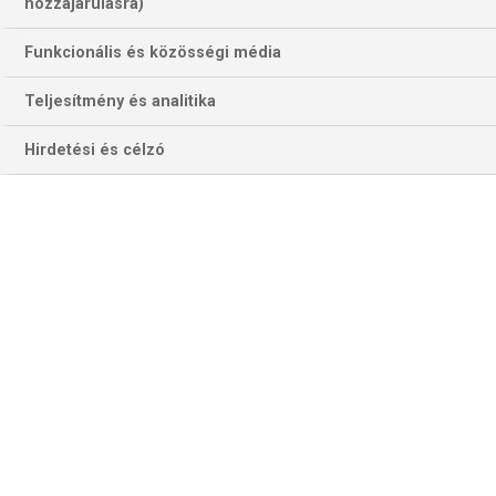
hozzájárulásra)
Funkcionális és közösségi média
Teljesítmény és analitika
Hirdetési és célzó
A visszatérő Lewandowski januárban duplával járult hozzá a félidei
0–2 öt góllal megfordításához a második játékrészben
Münchenben. Most hasonló eredményességgel még közelebb
kerülhetne a Bundesliga egyidényes bajnoki gólrekordjának
megdöntéséhez (Fotó: Getty Images)
PADERBORN–DÜSSELDORF