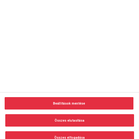
copyright © 2014-2026 AMC Global Media Inc. Minden jog
fenntartva.
Beállítások mentése
Felhasználási feltételek
Visszaélés-bejelentés
Összes elutasítása
Adatvédelem és adatkezelés
Impresszum
Összes elfogadása