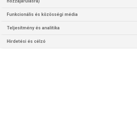
hozzájárulásra)
Funkcionális és közösségi média
Teljesítmény és analitika
Hirdetési és célzó
A Genoa védelmének most is eksősorban Andrea Bellottira kellene
vigyáznia… (Fotó: Getty Images)
A Genoa az elmúlt húsz évben a második együttes, amely
7 egymást követő döntetlent ért a Serie A-ban. Összesen a
16. remijénél jár, hárommal többnél, mint bármelyik csapat
az öt európai topbajnokságban. S bár az a sorozat igen