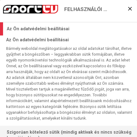
FELHASZNÁLÓI BEÁLLÍTÁSOK
Jut-e szalmaszál a
Az Ön adatvédelmi beállításai
Genoának a centenáriumi
Az Ön adatvédelmi beállításai
meccsen?
Bármely weboldal meglátogatásakor az oldal adatokat tárolhat, illetve
gyűjthet a böngészőben – leggyakrabban sütik formájában, illetve
2022. 03. 18. 15:40
egyéb nyomonkövetési technológiák alkalmazásával is. Az adat lehet
Olvasási idő:
2
perc
Önnel, az Ön beállításaival vagy eszközével kapcsolatos és főképp
arra használják, hogy az oldalt az Ön elvárásai szerint működtessék.
SERIE A
TORINO
SÜPERLIG
GENOA
Az adatok általában nem közvetlenül azonosítják Önt, azonban
Kilenc teljes forduló és néhány elmaradt mérkőzés van
személyre szabottabb webes élményt nyújthatnak az Ön számára.
Mivel tiszteletben tartjuk a magánélethez fűződő jogát, joga van arra,
hátra az idényből. A Genoa hátránya a legutolsó
hogy bizonyos sütitípusokat ne engedélyezzen. További
bennmaradó Cagliarival szemben tiszta hat pont, azaz ettől
információkért, valamint alapértelmezett beállításaink módosításához
fogva már csak győzelmek tarthatják életben bennmaradási
kattintson az egyes kategóriák fejlécére. Bizonyos sütik letiltása
reményeit – minél több. Először a bajnoktól múlt héten
ugyanakkor befolyásolhatja a böngészési élményt az oldalon, valamint
a szolgáltatásokat, amelyeket kínálni tudunk.
pontokat rabló Torino ellen kísérelheti meg a 30. kör nyitó
találkozóján.
Szigorúan kötelező sütik (mindig aktívak és nincs szükség