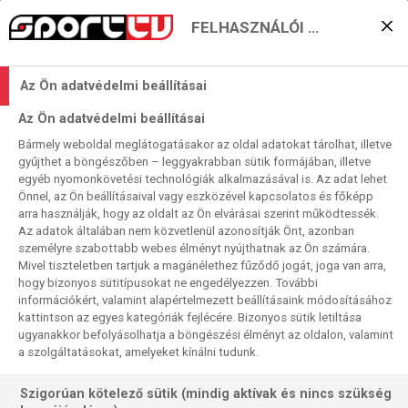
FELHASZNÁLÓI BEÁLLÍTÁSOK
Az Atalanta
Az Ön adatvédelmi beállításai
visszakerülhet a
Az Ön adatvédelmi beállításai
dobogóesélyesek közé
Bármely weboldal meglátogatásakor az oldal adatokat tárolhat, illetve
gyűjthet a böngészőben – leggyakrabban sütik formájában, illetve
2024. 05. 18. 12:51
egyéb nyomonkövetési technológiák alkalmazásával is. Az adat lehet
Olvasási idő:
2
perc
Önnel, az Ön beállításaival vagy eszközével kapcsolatos és főképp
arra használják, hogy az oldalt az Ön elvárásai szerint működtessék.
SERIE A
TORINO
LECCE
MILAN
ATALANTA
Az adatok általában nem közvetlenül azonosítják Önt, azonban
Az utóbbi időben parádés formát futó Atalanta akár még a
személyre szabottabb webes élményt nyújthatnak az Ön számára.
Mivel tiszteletben tartjuk a magánélethez fűződő jogát, joga van arra,
Juvét is lehajrázhatja a 4. helyen, ha elhozza mindhárom
hogy bizonyos sütitípusokat ne engedélyezzen. További
pontot a Via del Maréból. A nap másik meccsén a Milan
információkért, valamint alapértelmezett beállításaink módosításához
már biztos ezüstérmesként lép pályára, de megmutathatja,
kattintson az egyes kategóriák fejlécére. Bizonyos sütik letiltása
hogy a Stadio Grande Torinóban is lehet azért
ugyanakkor befolyásolhatja a böngészési élményt az oldalon, valamint
a szolgáltatásokat, amelyeket kínálni tudunk.
eredményesnek lenni az otthon igen szilárd védekezésű
Granata ellen.
Szigorúan kötelező sütik (mindig aktívak és nincs szükség