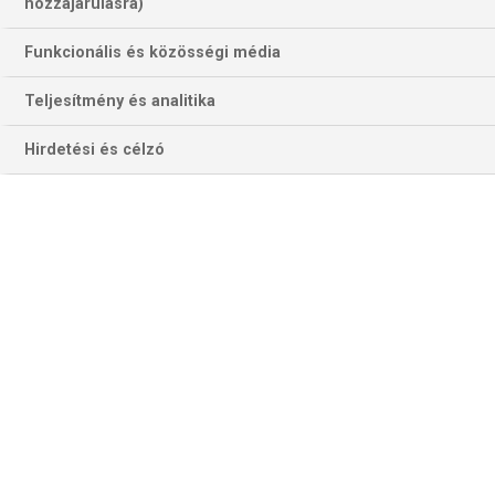
hozzájárulásra)
Funkcionális és közösségi média
Teljesítmény és analitika
Hirdetési és célzó
Adsemola Lookman belőheti második gólját is a Leccének (Fotó:
Getty Images)
Az első és második hely sorsa már két fordulóval a vége
előtt eldőlt a Serie A 2023–24. évi kiírásában. A 3-5., illetve
az 5-7. helyek sorsát azonban még átrendezheti az utolsó