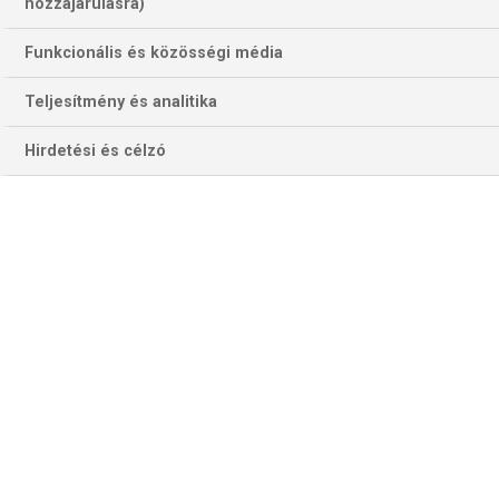
hozzájárulásra)
Funkcionális és közösségi média
Teljesítmény és analitika
Hirdetési és célzó
A bajnokság "kanadai pontlstájának" legjobb olasza, Matteo
Politano szeretne ismét gólt ünnepelni Victor Osimhennel és a
társakkal – ezúttal a bronzra hajtó Bologna kárára (Fotó: Getty
Images)
2023 nyarán senki sem gondolta volna, hogy az idényt
végig ragyogó, nagy fölénnyel harmadik bajnoki címét
megszerző
Napoli
egy évre rá szinte még az európai
kupaszereplésben sem reménykedhet, vagy hogy az előző
idényben 9., a legutóbb 56 esztendeje az évonalban a
legjobb hat közé jutó
Bologna
a 10. forduló óta egyszer
kerül csak a 7. hely alá és három körrel a vége előtt még
esélyes lesz akár a bronzérem megszerzésére is.