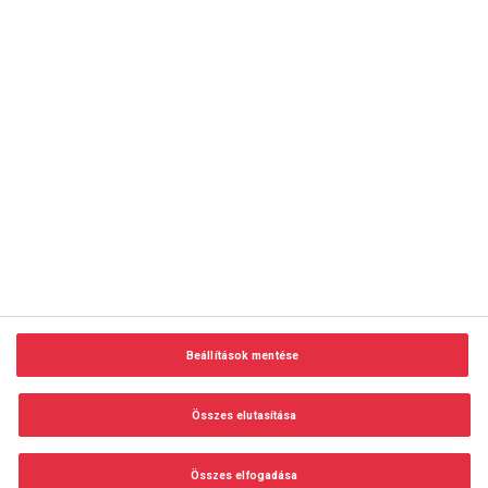
copyright © 2014-2026 AMC Global Media Inc. Minden jog
fenntartva.
Beállítások mentése
Felhasználási feltételek
Visszaélés-bejelentés
Összes elutasítása
Adatvédelem és adatkezelés
Impresszum
Összes elfogadása