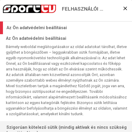
FELHASZNÁLÓI BEÁLLÍTÁSOK
A Bologna az exbajnokhoz
Az Ön adatvédelmi beállításai
megy a „bronzpontokért”
Az Ön adatvédelmi beállításai
2024. 05. 11. 11:10
Bármely weboldal meglátogatásakor az oldal adatokat tárolhat, illetve
Olvasási idő:
2
perc
gyűjthet a böngészőben – leggyakrabban sütik formájában, illetve
egyéb nyomonkövetési technológiák alkalmazásával is. Az adat lehet
SERIE A
NAPOLI
CAGLIARI
MILAN
BOLOGNA
Önnel, az Ön beállításaival vagy eszközével kapcsolatos és főképp
Csupán két meccs jut a Serie A 36. fordulójából szombatra,
arra használják, hogy az oldalt az Ön elvárásai szerint működtessék.
Az adatok általában nem közvetlenül azonosítják Önt, azonban
ám közülük az egyik különleges: az idény nagy csalódása
személyre szabottabb webes élményt nyújthatnak az Ön számára.
játszik az idény egyik legkellemesebb meglepetésével
Mivel tiszteletben tartjuk a magánélethez fűződő jogát, joga van arra,
hogy bizonyos sütitípusokat ne engedélyezzen. További
információkért, valamint alapértelmezett beállításaink módosításához
kattintson az egyes kategóriák fejlécére. Bizonyos sütik letiltása
ugyanakkor befolyásolhatja a böngészési élményt az oldalon, valamint
a szolgáltatásokat, amelyeket kínálni tudunk.
Szigorúan kötelező sütik (mindig aktívak és nincs szükség