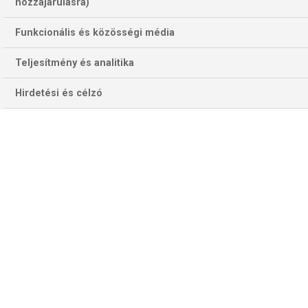
hozzájárulásra)
Funkcionális és közösségi média
Teljesítmény és analitika
Hirdetési és célzó
Klujber Katrin szerint javítani fog a Fradi, reméljük, igaza lesz a
klasszis átlövőnek... (Fotó: fradi.hu)
ODENSE–DVSC (A-csoport)
Ha a házigazda dán klassziscsapat legyőzi a Debrecent,
beállítja eddigi rajtrekordját: 2020–21-ben az első öt
meccséből négyet megnyert. A csapat beállója, Maren
Aardahl gyakorlatilag megállíthatatlan: 18 gólt szerzett a
BL-idényben, ezzel a forduló előtt harmadik a sorozat