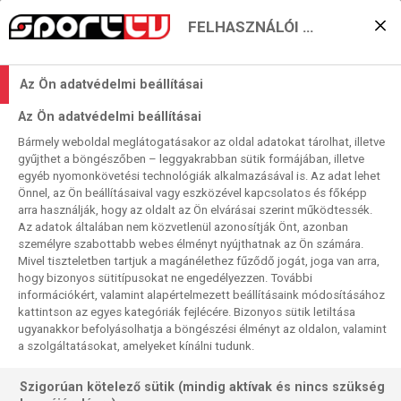
FELHASZNÁLÓI BEÁLLÍTÁSOK
Hány pontos BL-fordulója
Az Ön adatvédelmi beállításai
lesz két női
Az Ön adatvédelmi beállításai
csapatunknak?
Bármely weboldal meglátogatásakor az oldal adatokat tárolhat, illetve
gyűjthet a böngészőben – leggyakrabban sütik formájában, illetve
2023. 09. 30. 12:37
egyéb nyomonkövetési technológiák alkalmazásával is. Az adat lehet
Olvasási idő:
2
perc
Önnel, az Ön beállításaival vagy eszközével kapcsolatos és főképp
arra használják, hogy az oldalt az Ön elvárásai szerint működtessék.
RAPID BUCURESTI
NŐI KÉZI BL
ODENSE
DEBRECEN
Az adatok általában nem közvetlenül azonosítják Önt, azonban
A Győri Audi ETO KC-nek egyedül háromszor annyi pontja
személyre szabottabb webes élményt nyújthatnak az Ön számára.
Mivel tiszteletben tartjuk a magánélethez fűződő jogát, joga van arra,
van három forduló után, mint a másik két BL-csapatunknak,
hogy bizonyos sütitípusokat ne engedélyezzen. További
a Debrecennek és az FTC-nek összesen (2+0). Szombat
információkért, valamint alapértelmezett beállításaink módosításához
este ez az összevetés „döntetlent” is mutathatna
kattintson az egyes kategóriák fejlécére. Bizonyos sütik letiltása
matematikailag, de szakmailag ez felettébb
ugyanakkor befolyásolhatja a böngészési élményt az oldalon, valamint
a szolgáltatásokat, amelyeket kínálni tudunk.
valószínűtlennek tetszik…
Szigorúan kötelező sütik (mindig aktívak és nincs szükség