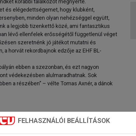
indkét korábbi találkozót megnyerte.
t és elégedettségemet, hogy klubként,
versenyben, minden olyan nehézséggel együtt,
k a legjobb tizenkettő közé, ami fantasztikus
sban lévő ellenfelek erősségétől függetlenül véget
őzésen szeretnénk jó játékot mutatni és
, a horvát rekordbajnok edzője az EHF BL-
 pályán ebben a szezonban, és ezt nagyon
iszont védekezésben alulmaradhatnak. Sok
bben a részében” – vélte Tomas Axnér, a dánok
t mérkőzésének (MOTW)
FELHASZNÁLÓI BEÁLLÍTÁSOK
, miután 2023–24-ben szoros összesítéssel 56–
rs Kristiansandtól.