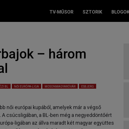
TV-MŰSOR
SZTORIK
BLOGO
rbajok – három
al
ÉZI BL
NŐI EURÓPA-LIGA
MOSONMAGYARÓVÁR
ESBJERG
bb női európai kupából, amelyek már a végső
. A csúcsligában, a BL-ben még a negyeddöntőért
urópa-ligában az állva maradt két magyar együttes