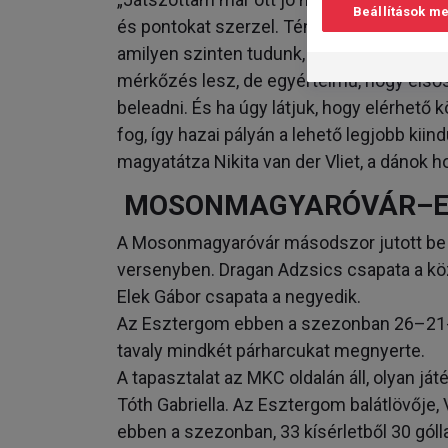
Beállítások m
és pontokat szerzel. Tényleg mindent bele 
amilyen szinten tudunk, különben nehéz l
mérkőzés lesz, de egyértelmű, hogy els
beleadni. És ha úgy látjuk, hogy elérhető
fog, így hazai pályán a lehető legjobb k
magyatátza Nikita van der Vliet, a dánok h
MOSONMAGYARÓVÁR–ESZ
A Mosonmagyaróvár másodszor jutott be 
versenyben. Dragan Adzsics csapata a k
Elek Gábor csapata a negyedik.
Az Esztergom ebben a szezonban 26–21-r
tavaly mindkét párharcukat megnyerte.
A tapasztalat az MKC oldalán áll, olyan já
Tóth Gabriella. Az Esztergom balátlövője
ebben a szezonban, 33 kísérletből 30 gólla