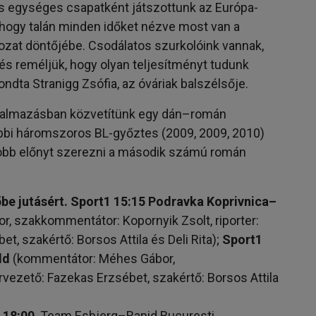
és egységes csapatként játszottunk az Európa-
, hogy talán minden időket nézve most van a
zat döntőjébe. Csodálatos szurkolóink ​​vannak,
és reméljük, hogy olyan teljesítményt tudunk
dta Stranigg Zsófia, az óváriak balszélsője.
lkalmazásban közvetítünk egy dán–román
ábbi háromszoros BL-győztes (2009, 2009, 2010)
yobb előnyt szerezni a második számú román
 jutásért. Sport1 15:15 Podravka Koprivnica–
 szakkommentátor: Kopornyik Zsolt, riporter:
, szakértő: Borsos Attila és Deli Rita)­;
Sport1
ld
(kommentátor: Méhes Gábor,
ezető: Fazekas Erzsébet, szakértő: Borsos Attila
 18:00
Team Esbjerg–Rapid Bucuresti