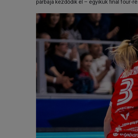
párbaja kezdődik el – egyikük final four-r