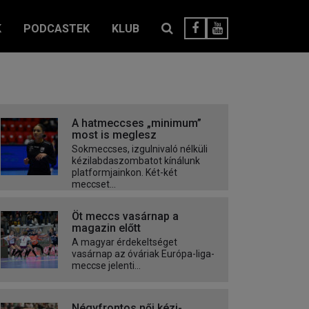
K
PODCASTEK
KLUB
A hatmeccses „minimum”
most is meglesz
Sokmeccses, izgulnivaló nélküli
kézilabdaszombatot kínálunk
platformjainkon. Két-két
meccset...
Öt meccs vasárnap a
magazin előtt
A magyar érdekeltséget
vasárnap az óváriak Európa-liga-
meccse jelenti...
Négyfrontos női kézi-