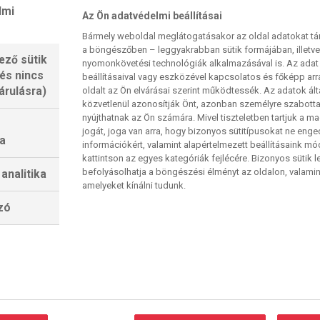
ését hajtja; négyszer játszott rájátszást a
lmi
Az Ön adatvédelmi beállításai
de 2023-ban és 2025-ben győzni tudott.
Bármely weboldal meglátogatásakor az oldal adatokat tárol
ámadójátékkal szerepelt a sorozatban, 14
a böngészőben – leggyakrabban sütik formájában, illetv
ező sütik
nyomonkövetési technológiák alkalmazásával is. Az adat 
nként 33.36 gólt jelent.
 és nincs
beállításaival vagy eszközével kapcsolatos és főképp arr
ben találkoztak, akkor az Odense mindkét
árulásra)
oldalt az Ön elvárásai szerint működtessék. Az adatok ál
közvetlenül azonosítják Önt, azonban személyre szabot
cenben 13 góllal (35–22)
nyújthatnak az Ön számára. Mivel tiszteletben tartjuk a 
i a DVSC házi gólrangsorát 83 góllal, míg Elma
jogát, joga van arra, hogy bizonyos sütitípusokat ne eng
a
z Odense góllövőlistáját 67, illetve 65 góllal.
információkért, valamint alapértelmezett beállításaink m
kattintson az egyes kategóriák fejlécére. Bizonyos sütik l
C Jovana Jovovics az Odense Mie Höjlund nélkül
befolyásolhatja a böngészési élményt az oldalon, valamin
analitika
Ingvild Bakkerud, akik februárban sérültek meg,
amelyeket kínálni tudunk.
lzó
zanunk. Keményen és dinamikusan kell
erékre, és sorolhatnám. Nagyon nehéz feladat
Nagyon erős játékosaik vannak, és nagyon jók az
nünk a kihíváshoz!” – vélekedett Szilágyi Zoltán, a
határozottan nem az a hely, ahol csak úgy kijössz