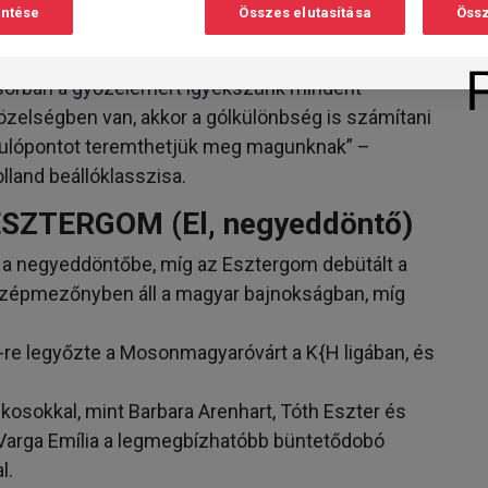
entése
Összes elutasítása
Össz
kell adnunk, és azon a szinten kell teljesítenünk,
esz. Mindkét csapat számára lehetőségekkel teli
ősorban a győzelemért igyekszünk mindent
 közelségben van, akkor a gólkülönbség is számítani
iindulópontot teremthetjük meg magunknak” –
olland beállóklasszisa.
TERGOM (El, negyeddöntő)
a negyeddöntőbe, míg az Esztergom debütált a
özépmezőnyben áll a magyar bajnokságban, míg
e legyőzte a Mosonmagyaróvárt a K{H ligában, és
tékosokkal, mint Barbara Arenhart, Tóth Eszter és
, Varga Emília a legmegbízhatóbb büntetődobó
l.