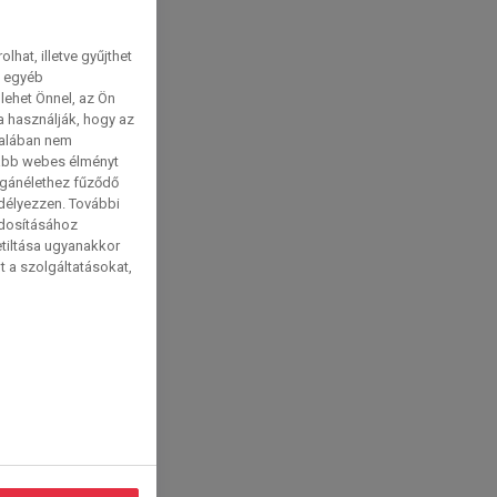
hat, illetve gyűjthet
e egyéb
lehet Önnel, az Ön
a használják, hogy az
talában nem
tabb webes élményt
magánélethez fűződő
edélyezzen. További
ódosításához
etiltása ugyanakkor
t a szolgáltatásokat,