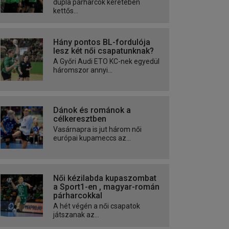
dupla párharcok keretében
kettős...
Hány pontos BL-fordulója
lesz két női csapatunknak?
A Győri Audi ETO KC-nek egyedül
háromszor annyi...
Dánok és románok a
célkeresztben
Vasárnapra is jut három női
európai kupameccs az...
Női kézilabda kupaszombat
a Sport1-en , magyar-román
párharcokkal
A hét végén a női csapatok
játszanak az...