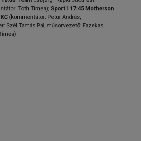
tátor: Tóth Tímea);
Sport1 17:45 Motherson
 KC
(kommentátor: Petur András,
er: Szél Tamás Pál, műsorvezető: Fazekas
 Tímea)