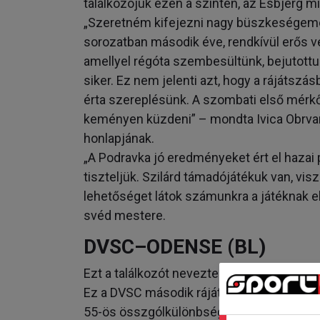
találkozójuk ezen a szinten, az Esbjerg m
„Szeretném kifejezni nagy büszkeségeme
sorozatban második éve, rendkívül erős 
amellyel régóta szembesültünk, bejutottun
siker. Ez nem jelenti azt, hogy a rájátszá
érta szereplésünk. A szombati első mérk
keményen küzdeni” – mondta Ivica Obrvan
honlapjának.
„A Podravka jó eredményeket ért el hazai
tiszteljük. Szilárd támadójátékuk van, v
lehetőséget látok számunkra a játéknak e
svéd mestere.
DVSC–ODENSE (BL)
Ezt a találkozót nevezte ki az EHF a Hé
Ez a DVSC második rájátszás-részvétele
55-ös összgólkülönbséggel kikapott a Vipe