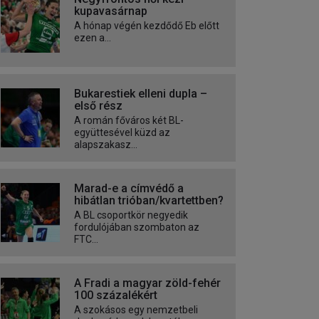
kupavasárnap
A hónap végén kezdődő Eb előtt
ezen a...
Bukarestiek elleni dupla –
első rész
A román főváros két BL-
együttesével küzd az
alapszakasz...
Marad-e a címvédő a
hibátlan trióban/kvartettben?
A BL csoportkör negyedik
fordulójában szombaton az
FTC...
A Fradi a magyar zöld-fehér
100 százalékért
A szokásos egy nemzetbeli