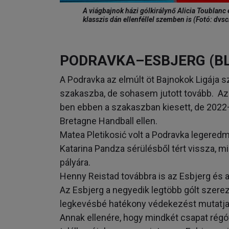
A viágbajnok házi gólkirálynő Alicia Toublan
klasszis dán ellenféllel szemben is (Fotó: dvs
PODRAVKA–ESBJERG (BL
A Podravka az elmúlt öt Bajnokok Ligája 
szakaszba, de sohasem jutott tovább. Az
ben ebben a szakaszban kiesett, de 2022
Bretagne Handball ellen.
Matea Pletikosić volt a Podravka legered
Katarina Pandza sérülésből tért vissza, 
pályára.
Henny Reistad továbbra is az Esbjerg és 
Az Esbjerg a negyedik legtöbb gólt szerez
legkevésbé hatékony védekezést mutatja f
Annak ellenére, hogy mindkét csapat régót