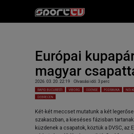
Európai kupapá
magyar csapatt
2026. 03. 20. 22:19
Olvasási idő:
3
perc
RAPID BUCURESTI
VIBORG
ODENSE
PODRAVKA
NŐI K
DEBRECEN
Két-két meccset mutatunk a két legerőse
szakaszban, a kieséses fázisban tartanak
küzdenek a csapatok, köztük a DVSC, az E