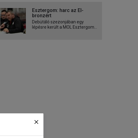
Esztergom: harc az El-
bronzért
Debütáló szezonjában egy
lépésre került a MOL Esztergom...