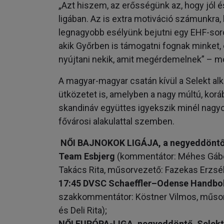
„Azt hiszem, az erősségünk az, hogy jól 
ligában. Az is extra motiváció számunkra
legnagyobb esélyünk bejutni egy EHF-soro
akik Győrben is támogatni fognak minket, 
nyújtani nekik, amit megérdemelnek” – mon
A magyar-magyar csatán kívül a Selekt a
ütközetet is, amelyben a nagy múltú, kor
skandináv együttes igyekszik minél nag
fővárosi alakulattal szemben.
NŐI BAJNOKOK LIGÁJA, a negyeddöntőbe
Team Esbjerg
(kommentátor: Méhes Gábor,
Takács Rita, műsorvezető: Fazekas Erzsébet
17:45 DVSC Schaeffler–Odense Handbo
szakkommentátor: Köstner Vilmos, műsorv
és Deli Rita);
NŐI EURÓPA-LIGA, negyeddöntő.
Selekt