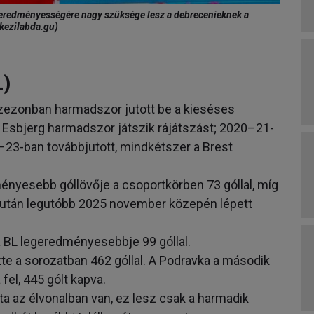
c eredményességére nagy szüksége lesz a debrecenieknek a
ckezilabda.gu)
)
szezonban harmadszor jutott be a kieséses
 Esbjerg harmadszor játszik rájátszást; 2020–21-
–23-ban továbbjutott, mindkétszer a Brest
ményesebb góllövője a csoportkörben 73 góllal, míg
miután legutóbb 2025 november közepén lépett
a BL legeredményesebbje 99 góllal.
te a sorozatban 462 góllal. A Podravka a második
el, 445 gólt kapva.
a az élvonalban van, ez lesz csak a harmadik