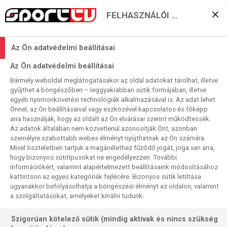
FELHASZNÁLÓI BEÁLLÍTÁSOK
KERESÉS EREDMÉNYE
Az Ön adatvédelmi beállításai
0 találat a(z)
Podravka
kifejezésre a
Az Ön adatvédelmi beállításai
műsorújságban
Bármely weboldal meglátogatásakor az oldal adatokat tárolhat, illetve
gyűjthet a böngészőben – leggyakrabban sütik formájában, illetve
egyéb nyomonkövetési technológiák alkalmazásával is. Az adat lehet
Önnel, az Ön beállításaival vagy eszközével kapcsolatos és főképp
arra használják, hogy az oldalt az Ön elvárásai szerint működtessék.
Az adatok általában nem közvetlenül azonosítják Önt, azonban
személyre szabottabb webes élményt nyújthatnak az Ön számára.
Nincs a keresési feltételnek megfelelő
Mivel tiszteletben tartjuk a magánélethez fűződő jogát, joga van arra,
találat.
hogy bizonyos sütitípusokat ne engedélyezzen. További
információkért, valamint alapértelmezett beállításaink módosításához
kattintson az egyes kategóriák fejlécére. Bizonyos sütik letiltása
ugyanakkor befolyásolhatja a böngészési élményt az oldalon, valamint
a szolgáltatásokat, amelyeket kínálni tudunk.
Szigorúan kötelező sütik (mindig aktívak és nincs szükség