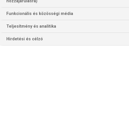
118 találat a(z)
Podravka
kifejezésre az
hozzájárulásra)
oldalon
Funkcionális és közösségi média
Év
Hónap
Teljesítmény és analitika
Hirdetési és célzó
Szűrés
Szűrő törlése
ESBJERG