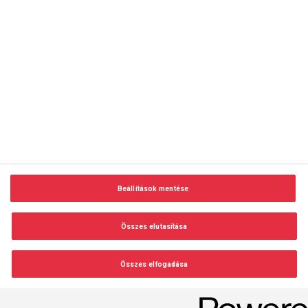
copyright © 2014-2026 AMC Global Media Inc. Minden jog
fenntartva.
Beállítások mentése
Felhasználási feltételek
Visszaélés-bejelentés
Összes elutasítása
Adatvédelem és adatkezelés
Impresszum
Összes elfogadása
Beállítások módosítása