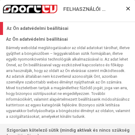
FELHASZNÁLÓI BEÁLLÍTÁSOK
Váci erőpróba Kaproncán
Az Ön adatvédelmi beállításai
2024. 02. 11. 10:26
Az Ön adatvédelmi beállításai
Olvasási idő:
2
perc
Bármely weboldal meglátogatásakor az oldal adatokat tárolhat, illetve
PODRAVKA
VÁC
NŐI KÉZI BL
NŐI EURÓPA-LIGA
CSM BUCURESTI
gyűjthet a böngészőben – leggyakrabban sütik formájában, illetve
BREST-BRETAGNE
BIETIGHEIM
egyéb nyomonkövetési technológiák alkalmazásával is. Az adat lehet
Egy magyar vonatkozású El-mérkőzés és két BL-találkozó
Önnel, az Ön beállításaival vagy eszközével kapcsolatos és főképp
arra használják, hogy az oldalt az Ön elvárásai szerint működtessék.
alkotja a vasárnapi élő kézilabda-közvetítéstrziót és
Az adatok általában nem közvetlenül azonosítják Önt, azonban
természetesen nem maradhat el a hétvégi összegző
személyre szabottabb webes élményt nyújthatnak az Ön számára.
Harmadik Félidő sem.
Mivel tiszteletben tartjuk a magánélethez fűződő jogát, joga van arra,
hogy bizonyos sütitípusokat ne engedélyezzen. További
információkért, valamint alapértelmezett beállításaink módosításához
kattintson az egyes kategóriák fejlécére. Bizonyos sütik letiltása
ugyanakkor befolyásolhatja a böngészési élményt az oldalon, valamint
a szolgáltatásokat, amelyeket kínálni tudunk.
Szigorúan kötelező sütik (mindig aktívak és nincs szükség