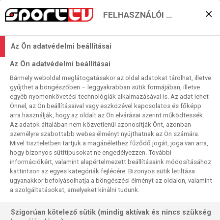
FELHASZNÁLÓI BEÁLLÍTÁSOK
A Fradi kapaszkodna az
Az Ön adatvédelmi beállításai
élduó után
Az Ön adatvédelmi beállításai
2026. 01. 17. 23:42
Bármely weboldal meglátogatásakor az oldal adatokat tárolhat, illetve
Olvasási idő:
3
perc
gyűjthet a böngészőben – leggyakrabban sütik formájában, illetve
egyéb nyomonkövetési technológiák alkalmazásával is. Az adat lehet
NYKÖBING FALSTER
PODRAVKA
NŐI EURÓPA-LIGA
NŐI KÉZI BL
KRIM
Önnel, az Ön beállításaival vagy eszközével kapcsolatos és főképp
FTC
CSM BUCURESTI
CHAMBRAY
BUDUCSNOSZT
arra használják, hogy az oldalt az Ön elvárásai szerint működtessék.
Kemény harc dúl a két élcsapat és az őket követők közt a
Az adatok általában nem közvetlenül azonosítják Önt, azonban
személyre szabottabb webes élményt nyújthatnak az Ön számára.
női Bajnokok Ligája B-csoportjában. A 10. fordulóban a
Mivel tiszteletben tartjuk a magánélethez fűződő jogát, joga van arra,
listavezető Brest-Bretagne otthonában 37–35-re kikapott a
hogy bizonyos sütitípusokat ne engedélyezzen. További
dán Ikasttól, a másik dán csapat, az Odense idegenben
információkért, valamint alapértelmezett beállításaink módosításához
fölényes, 40–25-ös (!) győzelmet aratott a norvég Sola
kattintson az egyes kategóriák fejlécére. Bizonyos sütik letiltása
ugyanakkor befolyásolhatja a böngészési élményt az oldalon, valamint
fölött. A követő három csapat közülaz FTC és a román
a szolgáltatásokat, amelyeket kínálni tudunk.
CSM Bucuresti vasárnap lép (hazai) pályán exdélszláv
ellenféllel szemben – mindkettejük találkozóját élőben
Szigorúan kötelező sütik (mindig aktívak és nincs szükség
közvetítjük a Sport1-en.