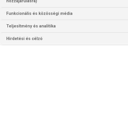
hozzájárulásra)
Funkcionális és közösségi média
Teljesítmény és analitika
Hirdetési és célzó
Ősszel végig vezetve négygólos sikert aratott a Fradi Kaproncán –
Érden hasonló sikerben reménykedhetünk (Fotó: fradi.hu)
CSM–KRIM
Bojana Popovics, a CSM új vezetőedzője álomszerű
debütálást produkált az előző fordulóban, csapatát 33–24-
es győzelemre vezetve az Odense ellen. Ez a győzelem a