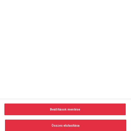
copyright © 2014-2026 AMC Global Media Inc. Minden jog
fenntartva.
Beállítások mentése
Felhasználási feltételek
Visszaélés-bejelentés
Összes elutasítása
Adatvédelem és adatkezelés