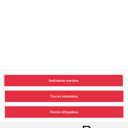
copyright © 2014-2026 AMC Global Media Inc. Minden jog
fenntartva.
Beállítások mentése
Felhasználási feltételek
Visszaélés-bejelentés
Összes elutasítása
Adatvédelem és adatkezelés
Impresszum
Összes elfogadása
Beállítások módosítása