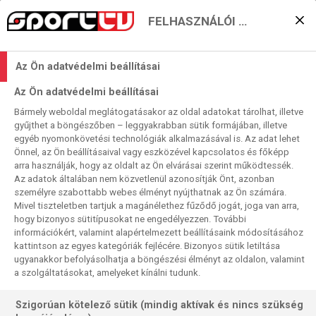
FELHASZNÁLÓI BEÁLLÍTÁSOK
Fradi-kulcsmeccs a
Az Ön adatvédelmi beállításai
román fővárosban
Az Ön adatvédelmi beállításai
2024. 02. 04. 13:17
Bármely weboldal meglátogatásakor az oldal adatokat tárolhat, illetve
Olvasási idő:
3
perc
gyűjthet a böngészőben – leggyakrabban sütik formájában, illetve
egyéb nyomonkövetési technológiák alkalmazásával is. Az adat lehet
VÁC
NYKÖBING FALSTER
NŐI KÉZI BL
NŐI EURÓPA-LIGA
DEBRECEN
Önnel, az Ön beállításaival vagy eszközével kapcsolatos és főképp
BIETIGHEIM
arra használják, hogy az oldalt az Ön elvárásai szerint működtessék.
Három magyar érdekeltségű idegenbeli meccset kínálunk
Az adatok általában nem közvetlenül azonosítják Önt, azonban
személyre szabottabb webes élményt nyújthatnak az Ön számára.
vasárnap az európai női kupasorozatokból az
Mivel tiszteletben tartjuk a magánélethez fűződő jogát, joga van arra,
elmaradhatatlan Harmadik Félidő talkshow előtt. A BL-ben
hogy bizonyos sütitípusokat ne engedélyezzen. További
a Debrecen már playoffrésztvevőként játszhat, nem annyira
információkért, valamint alapértelmezett beállításaink módosításához
az FTC, amelynek akár még a folytatási lehetősége is
kattintson az egyes kategóriák fejlécére. Bizonyos sütik letiltása
ugyanakkor befolyásolhatja a böngészési élményt az oldalon, valamint
múlhat a Rapid elleni találkozón. A Vác még versenyben
a szolgáltatásokat, amelyeket kínálni tudunk.
lehet az El-továbbjutásért, de ehhez nem engedheti
ponthoz jutni házigazdáját Dániában.
Szigorúan kötelező sütik (mindig aktívak és nincs szükség