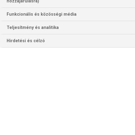
hozzájárulásra)
Funkcionális és közösségi média
Teljesítmény és analitika
Hirdetési és célzó
Emily Bölk eddig 43 gólt szerzett a BL-szezonban. Jó néhány
kellene Bukarestben is a pontszerzéshez… (Fotó: ffradi.hu)
BIETIGHEIM–DVSC (BL, A-csoport)
Az erős idénykezdet után a Bietigheim legutóbbi öt
meccséből négyet elveszített, de a forduló előtt csak egy
ponttal volt elmaradva a 3. helyen az azóta Győrben
győztes CSM-től. A német együttes 2023 októbere óta