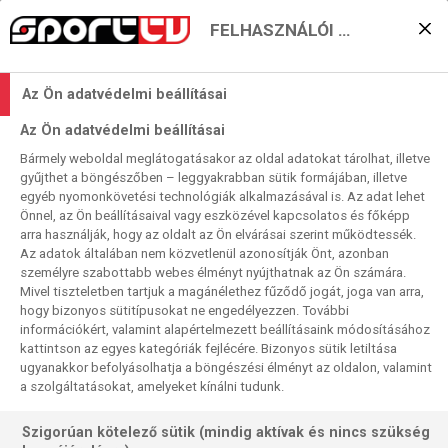
FELHASZNÁLÓI BEÁLLÍTÁSOK
Klubtörténeti sikerre
Az Ön adatvédelmi beállításai
vágyik a Fradi
Az Ön adatvédelmi beállításai
2024. 11. 10. 10:14
Bármely weboldal meglátogatásakor az oldal adatokat tárolhat, illetve
Olvasási idő:
2
perc
gyűjthet a böngészőben – leggyakrabban sütik formájában, illetve
egyéb nyomonkövetési technológiák alkalmazásával is. Az adat lehet
THÜRINGER HC
VÁC
METZ
KRIM
FTC
DEBRECEN
CSM BUCURESTI
Önnel, az Ön beállításaival vagy eszközével kapcsolatos és főképp
Négy élő meccs és a szokásos beszélgetős stúdióműsor
arra használják, hogy az oldalt az Ön elvárásai szerint működtessék.
Az adatok általában nem közvetlenül azonosítják Önt, azonban
alkotja vasárnapi kézilabdaprogramunkat. Ezúttal a kupákat
személyre szabottabb webes élményt nyújthatnak az Ön számára.
megosztottuk felületeink között. A BL-találkozókat a
Mivel tiszteletben tartjuk a magánélethez fűződő jogát, joga van arra,
Sport1-en. az Európa-liga selejtezőmeccseket a Selekten
hogy bizonyos sütitípusokat ne engedélyezzen. További
láthatják – utóbbiakat éjjel megismételjük 1-es számú
információkért, valamint alapértelmezett beállításaink módosításához
kattintson az egyes kategóriák fejlécére. Bizonyos sütik letiltása
sportcsatornánkon is. A nap mérkőzése nekünk az FTC
ugyanakkor befolyásolhatja a böngészési élményt az oldalon, valamint
bukaresti vendégjátéka, a regnáló magyar bajnok és
a szolgáltatásokat, amelyeket kínálni tudunk.
kupagyőztes sosem nyert még idegemben a CSM ellen
tétmeccsen. Itt az ideje megszakítani ezt a sorozatot…
Szigorúan kötelező sütik (mindig aktívak és nincs szükség