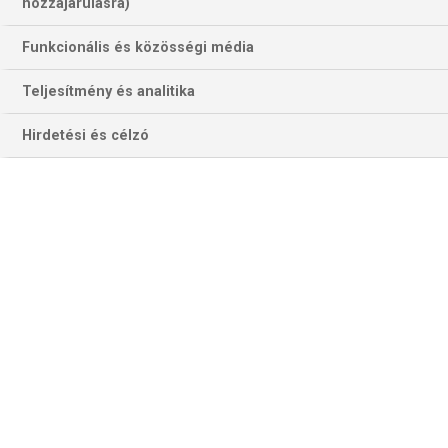
hozzájárulásra)
Funkcionális és közösségi média
Teljesítmény és analitika
Hirdetési és célzó
Klujber Katrin góljai nagyon kellenének egy bukaresti
bravúrgyőzelemhez... (Fotó: fradi.hu)
KRIM–METZ (BL, A-csoport)
A Metz sorozatban ötödik győzelmét követően továbbra is
vezeti az A jelű nyolcas táblázatát, 11 ponttal., a krim (8
pont) a harmadik a CSM és az FTC elleni vereség után.
A szlovénok jelenlegi klasszisai közül Ana Gros, Tamara
Horacek, Grace Zaadi és Hawa N’Diaye korábban már volt a
Metz játékosa karrierje során. Gros harmadik a BL
góllistáján 39 találattal, a Metz legeredményesebbje, Sarah