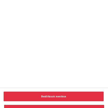
copyright © 2014-2026 AMC Global Media Inc. Minden jog
fenntartva.
Beállítások mentése
Felhasználási feltételek
Visszaélés-bejelentés