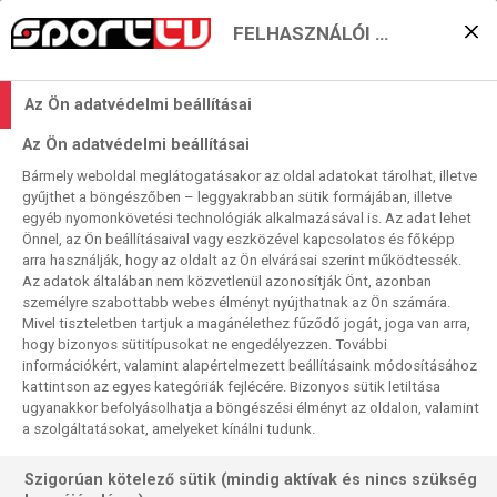
FELHASZNÁLÓI BEÁLLÍTÁSOK
Az Óvár egypontnyira az
Az Ön adatvédelmi beállításai
El-negyeddöntőtől
Az Ön adatvédelmi beállításai
2024. 02. 18. 08:56
Bármely weboldal meglátogatásakor az oldal adatokat tárolhat, illetve
Olvasási idő:
2
perc
gyűjthet a böngészőben – leggyakrabban sütik formájában, illetve
egyéb nyomonkövetési technológiák alkalmazásával is. Az adat lehet
VÁC
STORHAMAR
SÄVEHOF
NŐI KÉZI BL
NŐI EURÓPA-LIGA
DEBRECEN
Önnel, az Ön beállításaival vagy eszközével kapcsolatos és főképp
Egy BL- és két El-meccsel folytatjuk tavasz végéig tartó
arra használják, hogy az oldalt az Ön elvárásai szerint működtessék.
Az adatok általában nem közvetlenül azonosítják Önt, azonban
női kézilabdakupa-közvetítéssorozatunkat vasárnap. Egy
személyre szabottabb webes élményt nyújthatnak az Ön számára.
már kiesett, egy már továbbjutott és egy a playoffhoz igen
Mivel tiszteletben tartjuk a magánélethez fűződő jogát, joga van arra,
közel álló magyar csapatot mutatunk majd élőben a
hogy bizonyos sütitípusokat ne engedélyezzen. További
sorozatok csoportkörének záró fordulójából, s persze este
információkért, valamint alapértelmezett beállításaink módosításához
kattintson az egyes kategóriák fejlécére. Bizonyos sütik letiltása
nem maradhat el az összegző jellengő Harmadik Félidő
ugyanakkor befolyásolhatja a böngészési élményt az oldalon, valamint
sem, amelyben nyilvánvalóan kitérnek stúdiónk vendégei a
a szolgáltatásokat, amelyeket kínálni tudunk.
hétközi kettős magyar sikerre is, amelyet férficsapataink
arattak a Bajnokok Ligájában.
Szigorúan kötelező sütik (mindig aktívak és nincs szükség