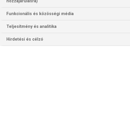
hozzájárulásra)
Funkcionális és közösségi média
Teljesítmény és analitika
Hirdetési és célzó
Gyurka János első ízben vezetheti el az óvári csapatot egy
nemzetközi kupa rájátszásáig (Fotó: efel.eurohandball.com
VÁC–STORHAMAR (női El)
A váci együttes minden sorozatot figyelembe véve