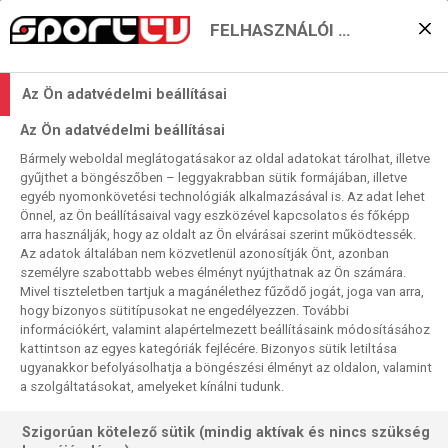
FELHASZNÁLÓI BEÁLLÍTÁSOK
KERESÉS EREDMÉNYE
Az Ön adatvédelmi beállításai
0 találat a(z)
Bietigheim
kifejezésre a
Az Ön adatvédelmi beállításai
műsorújságban
Bármely weboldal meglátogatásakor az oldal adatokat tárolhat, illetve
gyűjthet a böngészőben – leggyakrabban sütik formájában, illetve
egyéb nyomonkövetési technológiák alkalmazásával is. Az adat lehet
Önnel, az Ön beállításaival vagy eszközével kapcsolatos és főképp
arra használják, hogy az oldalt az Ön elvárásai szerint működtessék.
Az adatok általában nem közvetlenül azonosítják Önt, azonban
személyre szabottabb webes élményt nyújthatnak az Ön számára.
Nincs a keresési feltételnek megfelelő
Mivel tiszteletben tartjuk a magánélethez fűződő jogát, joga van arra,
találat.
hogy bizonyos sütitípusokat ne engedélyezzen. További
információkért, valamint alapértelmezett beállításaink módosításához
kattintson az egyes kategóriák fejlécére. Bizonyos sütik letiltása
ugyanakkor befolyásolhatja a böngészési élményt az oldalon, valamint
a szolgáltatásokat, amelyeket kínálni tudunk.
Szigorúan kötelező sütik (mindig aktívak és nincs szükség