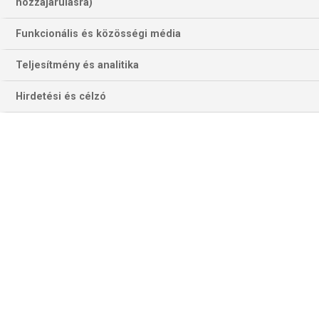
103 találat a(z)
Bietigheim
kifejezésre az
hozzájárulásra)
oldalon
Funkcionális és közösségi média
Év
Hónap
Teljesítmény és analitika
Hirdetési és célzó
Szűrés
Szűrő törlése
NŐI KÉZI BL