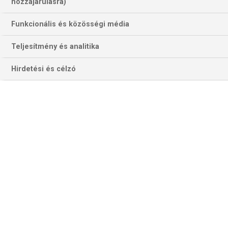
hozzájárulásra)
Funkcionális és közösségi média
Teljesítmény és analitika
Hirdetési és célzó
Könnyed, derűs Fradi -sikert várunk a Spar Nord Boxen Arenából is
az érdi csarnok után (Fotó: fradi.hu)
BAJNOKOK LIGÁJA
Valóban csak a presztízs a tétje az A-csoport zárásakor az
FTC-Rail Cargo Hungaria
dániai vendégjátékának a
csoportutolsó nyköbingieknél. Szezonbeli első meccsüket
a Fradi Érden meggyőző fölénnyel 30–22-re a magyar
bajnokságot és kupát védő zöld-fehér együttes győzött,
amely egyébként csupán két vereséget szenvedett a