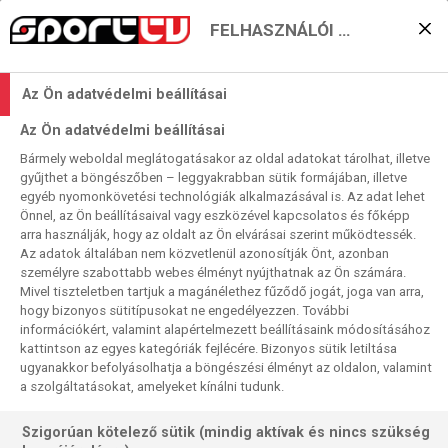
FELHASZNÁLÓI BEÁLLÍTÁSOK
Könnyed búcsúsiker
Az Ön adatvédelmi beállításai
Dániában?
Az Ön adatvédelmi beállításai
2025. 02. 22. 11:55
Bármely weboldal meglátogatásakor az oldal adatokat tárolhat, illetve
Olvasási idő:
2
perc
gyűjthet a böngészőben – leggyakrabban sütik formájában, illetve
egyéb nyomonkövetési technológiák alkalmazásával is. Az adat lehet
STORHAMAR
NŐI KÉZI BL
NYKÖBING FALSTER
MOSONMAGYARÓVÁR
Önnel, az Ön beállításaival vagy eszközével kapcsolatos és főképp
NŐI EURÓPA-LIGA
METZ
LÖWEN
FTC
FÉRFI BUNDESLIGA
BORUSSIA DORTMUND
arra használják, hogy az oldalt az Ön elvárásai szerint működtessék.
Az adatok általában nem közvetlenül azonosítják Önt, azonban
Az utolsó játéknapon a biztos második Fradinak
személyre szabottabb webes élményt nyújthatnak az Ön számára.
Mivel tiszteletben tartjuk a magánélethez fűződő jogát, joga van arra,
szurkolhatunk a BL-ben, no meg egy tisztes búcsúban a
hogy bizonyos sütitípusokat ne engedélyezzen. További
csoportutolsó Óvárnak a csoportelső otthonában. A
információkért, valamint alapértelmezett beállításaink módosításához
szombati „nem magyar” kínálatot meg két Selektes női
kattintson az egyes kategóriák fejlécére. Bizonyos sütik letiltása
kupacsata és egy férfi Bundesliga-összecsapás képezi
ugyanakkor befolyásolhatja a böngészési élményt az oldalon, valamint
a szolgáltatásokat, amelyeket kínálni tudunk.
Szigorúan kötelező sütik (mindig aktívak és nincs szükség