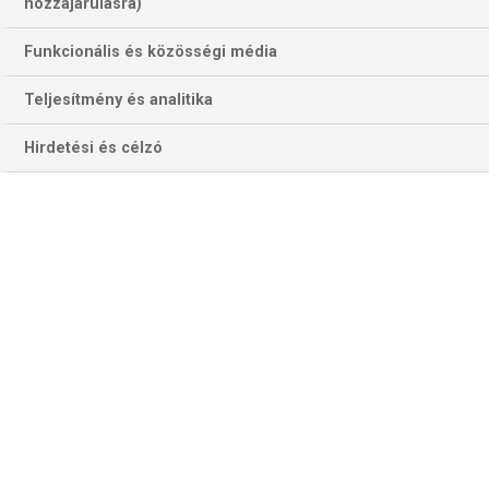
hozzájárulásra)
Funkcionális és közösségi média
Teljesítmény és analitika
Hirdetési és célzó
Orlane Kanor bízik a harmadik, sőt a negyedik zöld-fehér pont
megszerzésébn is (Fotó: fradi.hu)
STORHAMAR–GYŐR (női BL, A-csoport)
Eddig háromszor játszott a 7-szeres BL-győztes ETO a
norvk együttessel, mindháromszor győztesen végzett,
legutóbb egy hete Győrben 40–23 (21–11)-re. A Győr
vezeti az A-csoportot a maximális 14 ponttal, a Storhamar
négy ponttal a hatodik helyen áll.