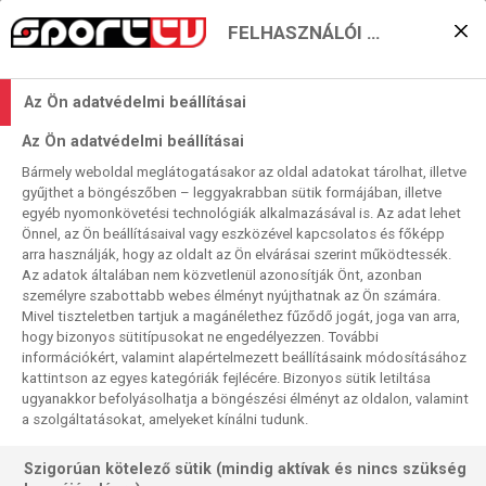
FELHASZNÁLÓI BEÁLLÍTÁSOK
Zöld-fehér kupavasárnap
Az Ön adatvédelmi beállításai
– vajon hány ponttal?
Az Ön adatvédelmi beállításai
2025. 11. 16. 02:23
Bármely weboldal meglátogatásakor az oldal adatokat tárolhat, illetve
Olvasási idő:
3
perc
gyűjthet a böngészőben – leggyakrabban sütik formájában, illetve
egyéb nyomonkövetési technológiák alkalmazásával is. Az adat lehet
STORHAMAR
NŐI KÉZI BL
FTC
GYŐR
BREST-BRETAGNE
Önnel, az Ön beállításaival vagy eszközével kapcsolatos és főképp
Mindkét zöld-fehér női BL-csapatunk előző heti meccse
arra használják, hogy az oldalt az Ön elvárásai szerint működtessék.
Az adatok általában nem közvetlenül azonosítják Önt, azonban
„visszavágóját” játssza vasárnap – akárcsak a mezőny
személyre szabottabb webes élményt nyújthatnak az Ön számára.
összes többi együttese a hosszú nemzetközi klubszünet
Mivel tiszteletben tartjuk a magánélethez fűződő jogát, joga van arra,
előtt. Mi az ötvenszázalékos ismétlésben reménykedünk:
hogy bizonyos sütitípusokat ne engedélyezzen. További
szeretnénk ha a győriek „indigót tennének” a múlt heti
információkért, valamint alapértelmezett beállításaink módosításához
kattintson az egyes kategóriák fejlécére. Bizonyos sütik letiltása
eredmény alá – a Fradi meg fordítana azon. Szóval: a
ugyanakkor befolyásolhatja a böngészési élményt az oldalon, valamint
biztosnak tűnő két pont mellé jó lenne Érden szerezni egy
a szolgáltatásokat, amelyeket kínálni tudunk.
harmadikat – de talán egy negyediket is…
Szigorúan kötelező sütik (mindig aktívak és nincs szükség