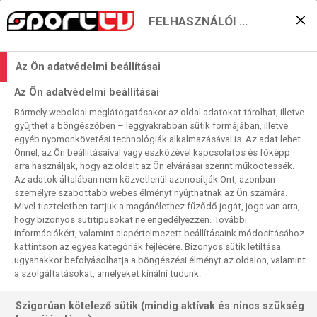
FELHASZNÁLÓI BEÁLLÍTÁSOK
A Gasperini-csapat
Az Ön adatvédelmi beállításai
„visszakapaszkodna”
Az Ön adatvédelmi beállításai
Európába
Bármely weboldal meglátogatásakor az oldal adatokat tárolhat, illetve
gyűjthet a böngészőben – leggyakrabban sütik formájában, illetve
2024. 01. 15. 18:01
egyéb nyomonkövetési technológiák alkalmazásával is. Az adat lehet
Olvasási idő:
3
perc
Önnel, az Ön beállításaival vagy eszközével kapcsolatos és főképp
arra használják, hogy az oldalt az Ön elvárásai szerint működtessék.
SERIE A
FROSINONE
NYERŐ SZÉRIA
ATALANTA
Az adatok általában nem közvetlenül azonosítják Önt, azonban
A hétközi Szaúd-Arábiába „transzplantált” olasz
személyre szabottabb webes élményt nyújthatnak az Ön számára.
Mivel tiszteletben tartjuk a magánélethez fűződő jogát, joga van arra,
Szuperkupa miatt kissé kaotikus lett a calcio január
hogy bizonyos sütitípusokat ne engedélyezzen. További
középső heteinek időrendje. A Serie A például négynapos
információkért, valamint alapértelmezett beállításaink módosításához
lett, de a szokásos péntek-hétfő helyett szombat-keddi
kattintson az egyes kategóriák fejlécére. Bizonyos sütik letiltása
napelosztással. Hétfőre is maradt, keddre is átcsúszik
ugyanakkor befolyásolhatja a böngészési élményt az oldalon, valamint
a szolgáltatásokat, amelyeket kínálni tudunk.
egy-egy találkozó, így szokásos Serie A-menetrendünk
első tétele, az összefoglaló csak az első 8 meccs
Szigorúan kötelező sütik (mindig aktívak és nincs szükség
momentumait tartalmazza, ezt követi stúdiós beszélgető