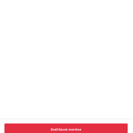
copyright © 2014-2026 AMC Global Media Inc. Minden jog
fenntartva.
Beállítások mentése