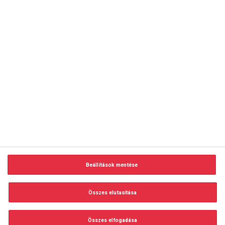
copyright © 2014-2026 AMC Global Media Inc. Minden jog
fenntartva.
Beállítások mentése
Felhasználási feltételek
Visszaélés-bejelentés
Összes elutasítása
Adatvédelem és adatkezelés
Impresszum
Összes elfogadása