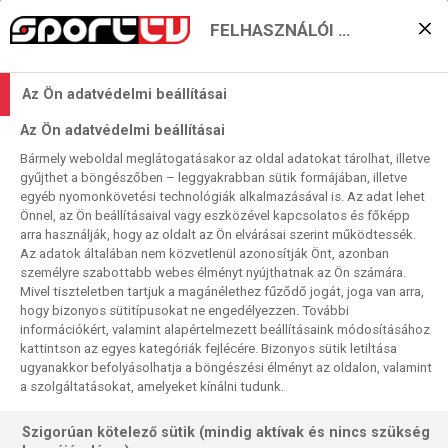
FELHASZNÁLÓI BEÁLLÍTÁSOK
Az idei bajnokok
Az Ön adatvédelmi beállításai
háromnegyede a táblánál
Az Ön adatvédelmi beállításai
2024. 02. 03. 11:26
Bármely weboldal meglátogatásakor az oldal adatokat tárolhat, illetve
Olvasási idő:
2
perc
gyűjthet a böngészőben – leggyakrabban sütik formájában, illetve
egyéb nyomonkövetési technológiák alkalmazásával is. Az adat lehet
NATHAN ASPINALL
DIRK VAN DUIJVENBODE
STEPHEN BUNTING
Önnel, az Ön beállításaival vagy eszközével kapcsolatos és főképp
KRZYSZTOF RATAJSKI
ROB CROSS
DANNY NOPPERT
DARYL GURNEY
DAVE CHISNALL
DIMITRI VAN DEN BERGH
PETER WRIGHT
DAMON HETA
arra használják, hogy az oldalt az Ön elvárásai szerint működtessék.
JOE CULLEN
MASTERS
LUKE HUMPHRIES
MICHAEL VAN GERWEN
Az adatok általában nem közvetlenül azonosítják Önt, azonban
MICHAEL SMITH
CHRIS DOBEY
személyre szabottabb webes élményt nyújthatnak az Ön számára.
Mivel tiszteletben tartjuk a magánélethez fűződő jogát, joga van arra,
A második napon már a tíz nyert legig tartó negyeddöntővel
hogy bizonyos sütitípusokat ne engedélyezzen. További
folytatódik az esztendő első darts major tornája, a Masters
információkért, valamint alapértelmezett beállításaink módosításához
kattintson az egyes kategóriák fejlécére. Bizonyos sütik letiltása
Milton Keynes-ben. Az esztendő idei négy döntős
ugyanakkor befolyásolhatja a böngészési élményt az oldalon, valamint
győztese a két druszapár, sorrendben Luke Humphries,
a szolgáltatásokat, amelyeket kínálni tudunk.
Luke Littler, Michael van Gerwen és Michael Smith közül
három fellép a nap folyamán, vagy a kora délutáni vagy az
Szigorúan kötelező sütik (mindig aktívak és nincs szükség