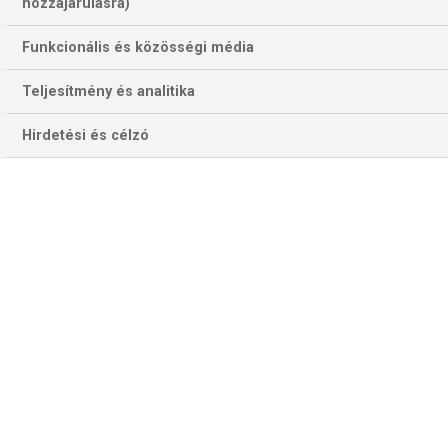
hozzájárulásra)
Funkcionális és közösségi média
Teljesítmény és analitika
Hirdetési és célzó
Felipe Anderson, a Lazio leghasznosabb játékosainak egyike már a
hetedik idényében elérheti a tízes határt a gólok és gólpasszok
összesítésében (Fotó: Getty Images)
Délután a
Torino udinei
vendégjátékával kezdünk. A bikák
sokkal jobban kezdték az idényt, december közepén csak