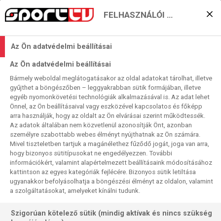
FELHASZNÁLÓI BEÁLLÍTÁSOK
A Lazio véget vetne
Az Ön adatvédelmi beállításai
mélyrepülésének
Az Ön adatvédelmi beállításai
2024. 03. 16. 04:28
Bármely weboldal meglátogatásakor az oldal adatokat tárolhat, illetve
Olvasási idő:
2
perc
gyűjthet a böngészőben – leggyakrabban sütik formájában, illetve
egyéb nyomonkövetési technológiák alkalmazásával is. Az adat lehet
SERIE A
TORINO
SALERNITANA
LECCE
LAZIO
FROSINONE
Önnel, az Ön beállításaival vagy eszközével kapcsolatos és főképp
A 29. forduló szombati játéknapján négy mérkőzést
arra használják, hogy az oldalt az Ön elvárásai szerint működtessék.
Az adatok általában nem közvetlenül azonosítják Önt, azonban
rendeznek, mi hármat mutatunk közülük. Jórészt közép- és
személyre szabottabb webes élményt nyújthatnak az Ön számára.
a kiesés ellen küzdő csapatok lépnek fel, no meg egy kvázi
Mivel tiszteletben tartjuk a magánélethez fűződő jogát, joga van arra,
már kieső is. A legpatinásabb együttes köztük a Lazio,
hogy bizonyos sütitípusokat ne engedélyezzen. További
amely néhány hete még európai kuparészvételre esélyes
információkért, valamint alapértelmezett beállításaink módosításához
kattintson az egyes kategóriák fejlécére. Bizonyos sütik letiltása
volt, no meg BL-csapat, e kettő egy erősebb
ugyanakkor befolyásolhatja a böngészési élményt az oldalon, valamint
visszaeséssel már oda, most már a vereségsorozat
a szolgáltatásokat, amelyeket kínálni tudunk.
megakasztása a feladat a római sasoknak – már
ideiglenes új edzőjük vezetésével
Szigorúan kötelező sütik (mindig aktívak és nincs szükség