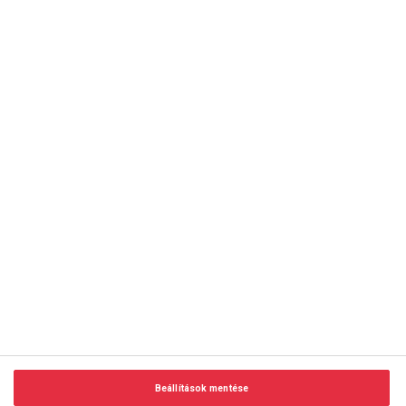
copyright © 2014-2026 AMC Global Media Inc. Minden jog
fenntartva.
Beállítások mentése