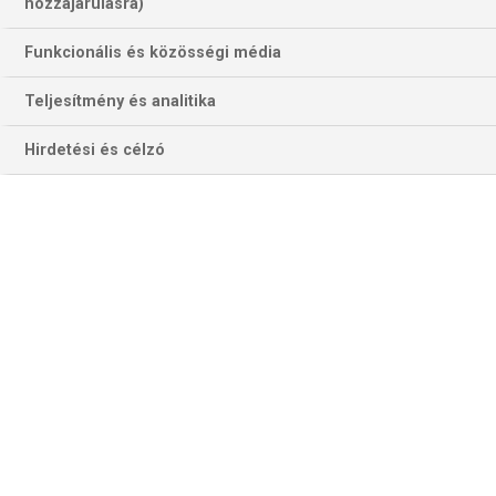
hozzájárulásra)
Funkcionális és közösségi média
Teljesítmény és analitika
Hirdetési és célzó
Luis Alberto a Lazio egyik leghasznosabb játékosa. A
spanyol középpályáűs most máag a hazai szurkolókat
boldoögíthatja, de egyes hítürek zeribónt az idény végén otthagyja
az olasz fővárost még akkor is, ha 2027-ig köti szerződás a
sasokhoz (Fotó: Getty Images)
A Lazio csaknem elfelejtette, milyen érzés elveszteni a
Derby della Capitalét, mivel 2022 óta nem kapott ki a
fővárosi riválistól, de a múlt hétvégén mégis megtörtént. A