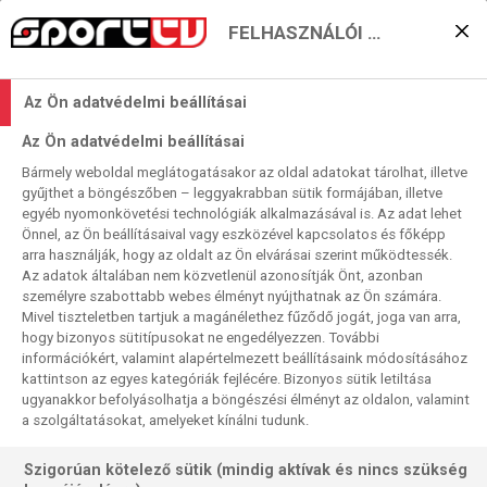
FELHASZNÁLÓI BEÁLLÍTÁSOK
Kinek lesz derűsebb
Az Ön adatvédelmi beállításai
estéje az Olimpicóban?
Az Ön adatvédelmi beállításai
2024. 04. 12. 11:31
Bármely weboldal meglátogatásakor az oldal adatokat tárolhat, illetve
Olvasási idő:
2
perc
gyűjthet a böngészőben – leggyakrabban sütik formájában, illetve
egyéb nyomonkövetési technológiák alkalmazásával is. Az adat lehet
SERIE A
SALERNITANA
LAZIO
Önnel, az Ön beállításaival vagy eszközével kapcsolatos és főképp
Két sötét idényű együttes játssza a Serie A 32.
arra használják, hogy az oldalt az Ön elvárásai szerint működtessék.
Az adatok általában nem közvetlenül azonosítják Önt, azonban
játéknapjának nyitó találkozóját a római Olimpiai Stadionban.
személyre szabottabb webes élményt nyújthatnak az Ön számára.
A Lazio szerepelt az úgynevezett nagycsapatok közül a
Mivel tiszteletben tartjuk a magánélethez fűződő jogát, joga van arra,
bajnok Napoli mellett a legrosszabbul, ugyanez mondható
hogy bizonyos sütitípusokat ne engedélyezzen. További
el a Salernitanáról, amely a „kicsik” között mutatkozott a
információkért, valamint alapértelmezett beállításaink módosításához
kattintson az egyes kategóriák fejlécére. Bizonyos sütik letiltása
leggyatrábbnak – praktikusan két-három meccsnyire van az
ugyanakkor befolyásolhatja a böngészési élményt az oldalon, valamint
effektív kieséstől…
a szolgáltatásokat, amelyeket kínálni tudunk.
Szigorúan kötelező sütik (mindig aktívak és nincs szükség