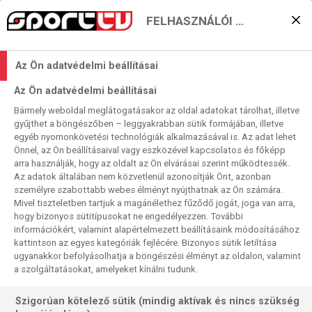
FELHASZNÁLÓI BEÁLLÍTÁSOK
Tovább nő a különbség a
Az Ön adatvédelmi beállításai
Derby della Molén?
Az Ön adatvédelmi beállításai
2024. 04. 13. 10:34
Bármely weboldal meglátogatásakor az oldal adatokat tárolhat, illetve
Olvasási idő:
2
perc
gyűjthet a böngészőben – leggyakrabban sütik formájában, illetve
egyéb nyomonkövetési technológiák alkalmazásával is. Az adat lehet
SERIE A
TORINO
MONZA
LECCE
JUVENTUS
EMPOLI
BOLOGNA
Önnel, az Ön beállításaival vagy eszközével kapcsolatos és főképp
Mindhárom szombati meccsünknek van tétje legalább az
arra használják, hogy az oldalt az Ön elvárásai szerint működtessék.
Az adatok általában nem közvetlenül azonosítják Önt, azonban
egyik résztvevő számára. A másik közös pont, mindhármat
személyre szabottabb webes élményt nyújthatnak az Ön számára.
élőben közvetítjük a Sport1-en.
Mivel tiszteletben tartjuk a magánélethez fűződő jogát, joga van arra,
hogy bizonyos sütitípusokat ne engedélyezzen. További
információkért, valamint alapértelmezett beállításaink módosításához
kattintson az egyes kategóriák fejlécére. Bizonyos sütik letiltása
ugyanakkor befolyásolhatja a böngészési élményt az oldalon, valamint
a szolgáltatásokat, amelyeket kínálni tudunk.
Szigorúan kötelező sütik (mindig aktívak és nincs szükség