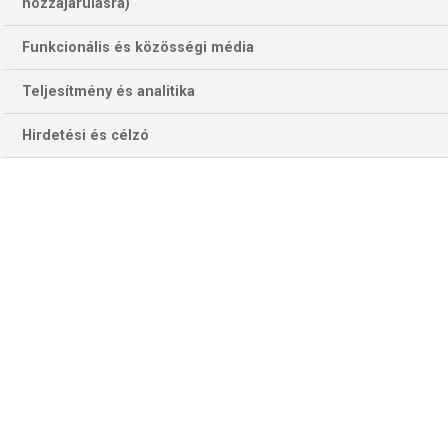
hozzájárulásra)
Funkcionális és közösségi média
Teljesítmény és analitika
Hirdetési és célzó
Zirkzee és Orsolini talán újabb góllal vagy gólokkal ajándékozza
meg a Dall'Ara közönségét – együtt 21-nél tartanak a Serie A-ban a
2023–24-es idényben (Fotó: Getty Images)
A
Lecce–Empoli
csatán mindkét együttes célja a
kiesőzónából minél távolabbi elrugaszkodás, hiszen a 14.
déliek csupán három, toszkán vendégeik mindössze két
ponttal állnak a már kieső pozíciót elfoglaló Frosinone előtt.
A Leccében Jeppe Corfitzen, Mohamed Kaba és Kastriot
Dermaku térdsérülést szenvedett. Annak ellenére, hogy a
fordított meccs óta nem szerzett gólt a Serie A-ban,
Lameck Banda fenyegetést jelent a támadóharmadban,