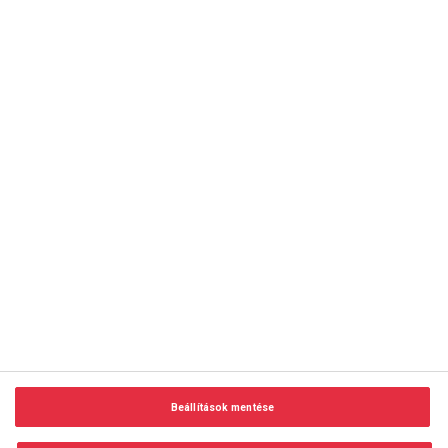
copyright © 2014-2026 AMC Global Media Inc. Minden jog
fenntartva.
Beállítások mentése
Felhasználási feltételek