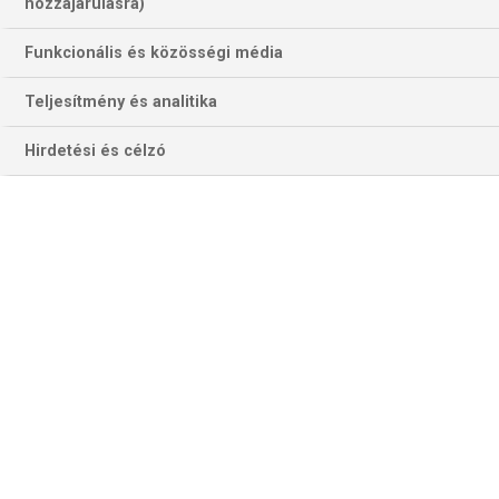
hozzájárulásra)
Funkcionális és közösségi média
Teljesítmény és analitika
Hirdetési és célzó
Pedro, a tatabányai szélsőklasszis számít a közönség témogatására
(kép: tatabanyahandball.com)
Az Európa-ligát – és követlen elődjét, az EHF-kupát – csak
„német nemzetközi kupaként” emlegették a múltban. Erre
egyetlen bizonyító adat: a 42 befejezett sorozat után 27
német trófeanyertest és 12 második helyezettet jegyez a