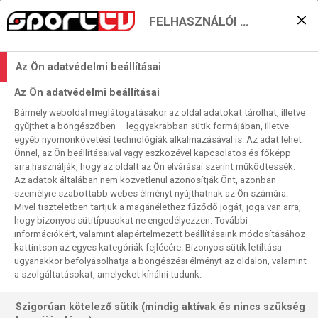
FELHASZNÁLÓI BEÁLLÍTÁSOK
A Tatabánya bravúrra
Az Ön adatvédelmi beállításai
készül az „érinthetetlen”
Az Ön adatvédelmi beállításai
németek
Bármely weboldal meglátogatásakor az oldal adatokat tárolhat, illetve
gyűjthet a böngészőben – leggyakrabban sütik formájában, illetve
ell
egyéb nyomonkövetési technológiák alkalmazásával is. Az adat lehet
Önnel, az Ön beállításaival vagy eszközével kapcsolatos és főképp
2024. 10. 29. 09:15
arra használják, hogy az oldalt az Ön elvárásai szerint működtessék.
Olvasási idő:
2
perc
Az adatok általában nem közvetlenül azonosítják Önt, azonban
THW KIEL
TATABÁNYA
FLENSBURG
NEXE
FÉRFI EURÓPA-LIGA
személyre szabottabb webes élményt nyújthatnak az Ön számára.
Mivel tiszteletben tartjuk a magánélethez fűződő jogát, joga van arra,
A második kör kezdődik a második számú férfi kézilabda
hogy bizonyos sütitípusokat ne engedélyezzen. További
információkért, valamint alapértelmezett beállításaink módosításához
európai kupaküzdelem csoportkörében. A magyar
kattintson az egyes kategóriák fejlécére. Bizonyos sütik letiltása
résztvevő, a MOL Tatabánya arra készül, ami ezen az
ugyanakkor befolyásolhatja a böngészési élményt az oldalon, valamint
őszön még semelyik csapatnak sem sikerült: pontot
a szolgáltatásokat, amelyeket kínálni tudunk.
elvenni egy német csapattól…
Szigorúan kötelező sütik (mindig aktívak és nincs szükség