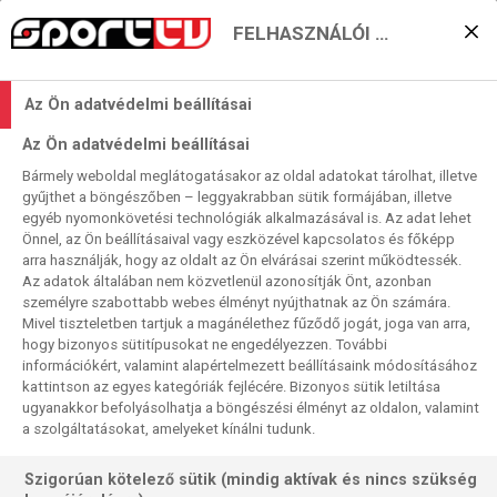
FELHASZNÁLÓI BEÁLLÍTÁSOK
Luke the Nuke újabb
Az Ön adatvédelmi beállításai
rekordokra tör
Az Ön adatvédelmi beállításai
2025. 04. 03. 10:32
Bármely weboldal meglátogatásakor az oldal adatokat tárolhat, illetve
Olvasási idő:
3
perc
gyűjthet a böngészőben – leggyakrabban sütik formájában, illetve
egyéb nyomonkövetési technológiák alkalmazásával is. Az adat lehet
DARTS
STEPHEN BUNTING
ROB CROSS
PREMIER LEAGUE
Önnel, az Ön beállításaival vagy eszközével kapcsolatos és főképp
NATHAN ASPINALL
MICHAEL VAN GERWEN
LUKE LITTLER
LUKE HUMPHRIES
GERWYN PRICE
CHRIS DOBEY
arra használják, hogy az oldalt az Ön elvárásai szerint működtessék.
Az adatok általában nem közvetlenül azonosítják Önt, azonban
A PL "áthajózik" a kontinensre – az első, nem a Brit-
személyre szabottabb webes élményt nyújthatnak az Ön számára.
Mivel tiszteletben tartjuk a magánélethez fűződő jogát, joga van arra,
szigeketeken dorra lerülő forduló a második köt első
hogy bizonyos sütitípusokat ne engedélyezzen. További
minitornájának a színhelye a német főváros. Ám a
információkért, valamint alapértelmezett beállításaink módosításához
Csatorna-átkeléstől – amely persze fizikaikag a többség
kattintson az egyes kategóriák fejlécére. Bizonyos sütik letiltása
esetében repülővel történik – az erőviszonyok aligha
ugyanakkor befolyásolhatja a böngészési élményt az oldalon, valamint
a szolgáltatásokat, amelyeket kínálni tudunk.
változnak számottevően…
Szigorúan kötelező sütik (mindig aktívak és nincs szükség