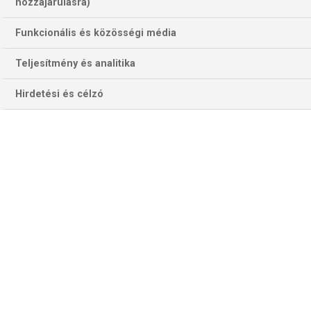
hozzájárulásra)
Funkcionális és közösségi média
Teljesítmény és analitika
Hirdetési és célzó
A tinizseni szeretne az első dartsos lenni, aki egy idényben öt
minitornát is megnyer a három esztendeje új rendszerben működő
Premier League-ben (Fotó: pdc.com)
Luke Littler
tovább írná saját históriáját a Premier League-
ben a berlini minitornán, amely az idei sorozat 9. állomása
lesz. A világbajnok már negyedik éjszakai győzelmét is
megünnepelhette Newcastle-ben a múlt héten, most az
lehet a célja, hogy ő legyen, aki elsőként eléri ötödik
minitorna-sikerét ugyanabban az esztendőben
„Soha nem mondom, hogy én vagyok a legjobb a világon, de