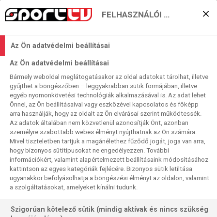
FELHASZNÁLÓI BEÁLLÍTÁSOK
Német final four-
Az Ön adatvédelmi beállításai
remények – magyar
Az Ön adatvédelmi beállításai
segédlettel?
Bármely weboldal meglátogatásakor az oldal adatokat tárolhat, illetve
gyűjthet a böngészőben – leggyakrabban sütik formájában, illetve
2025. 04. 29. 00:25
egyéb nyomonkövetési technológiák alkalmazásával is. Az adat lehet
Olvasási idő:
2
perc
Önnel, az Ön beállításaival vagy eszközével kapcsolatos és főképp
arra használják, hogy az oldalt az Ön elvárásai szerint működtessék.
THW KIEL
FÉRFI EURÓPA-LIGA
Az adatok általában nem közvetlenül azonosítják Önt, azonban
A mindenkori második számú férfi európai kupaküzdelem
személyre szabottabb webes élményt nyújthatnak az Ön számára.
Mivel tiszteletben tartjuk a magánélethez fűződő jogát, joga van arra,
– korábban EHF-kupa, manapság Európa-liga – mindig is
hogy bizonyos sütitípusokat ne engedélyezzen. További
túlnyomórészt német sikereket hozott. Idén is a hamburgi
információkért, valamint alapértelmezett beállításaink módosításához
final fourra még három klubnak is esélye van a
kattintson az egyes kategóriák fejlécére. Bizonyos sütik letiltása
negyeddöntők visszavágója előtt. Mi annak a kettőnek a
ugyanakkor befolyásolhatja a böngészési élményt az oldalon, valamint
a szolgáltatásokat, amelyeket kínálni tudunk.
meccsét mutatjuk, amelyek magyar válogatott játékost is
alkalmaznak.
Szigorúan kötelező sütik (mindig aktívak és nincs szükség