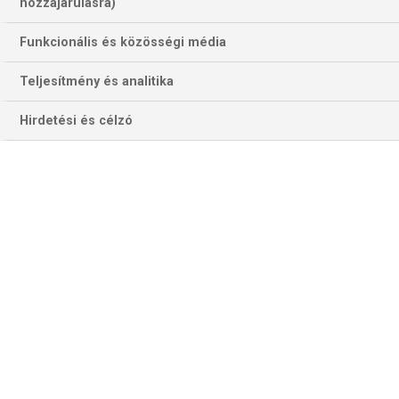
hozzájárulásra)
Funkcionális és közösségi média
Teljesítmény és analitika
Hirdetési és célzó
Imre Bence (balra) a 4-4-szeres BL- és EHF-kupagyőztes kieliek
legeredményesebb játékosa az idei El-kiírásban (Fotó: Getty
Images)
KIEL–LIMOGES
A Limoges a meccs kétharmadáig vezetett, s akár nagyobb
előnyt is felhalmozhatott volna, ám végül a nagyobb nevű