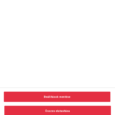
copyright © 2014-2026 AMC Global Media Inc. Minden jog
fenntartva.
Beállítások mentése
Felhasználási feltételek
Visszaélés-bejelentés
Összes elutasítása
Adatvédelem és adatkezelés