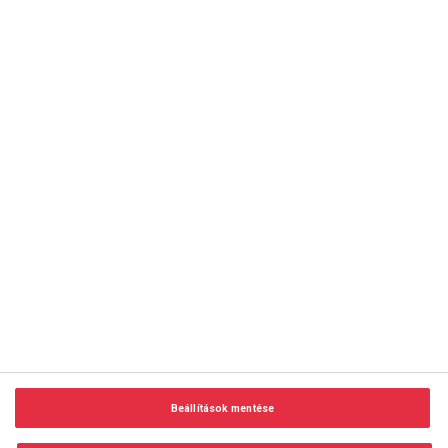
copyright © 2014-2026 AMC Global Media Inc. Minden jog
fenntartva.
Beállítások mentése
Felhasználási feltételek