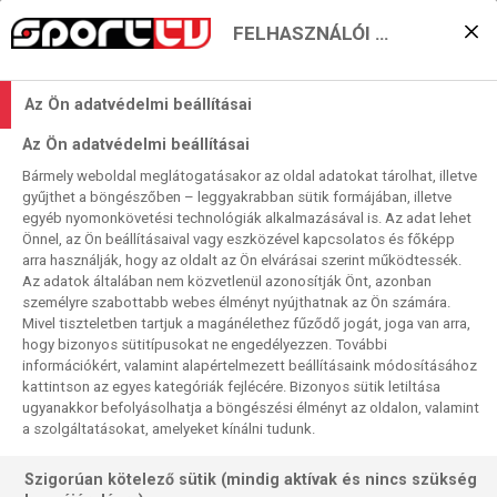
FELHASZNÁLÓI BEÁLLÍTÁSOK
A király és a trónkövetelő
Az Ön adatvédelmi beállításai
újra összecsap
Az Ön adatvédelmi beállításai
2025. 10. 12. 21:18
Bármely weboldal meglátogatásakor az oldal adatokat tárolhat, illetve
Olvasási idő:
< 1
perc
gyűjthet a böngészőben – leggyakrabban sütik formájában, illetve
egyéb nyomonkövetési technológiák alkalmazásával is. Az adat lehet
LUKE LITTLER
WORLD GRAND PRIX
LUKE HUMPHRIES
Önnel, az Ön beállításaival vagy eszközével kapcsolatos és főképp
Ha minden igaz, 25. alkalommal csap össze hivatalos
arra használják, hogy az oldalt az Ön elvárásai szerint működtessék.
Az adatok általában nem közvetlenül azonosítják Önt, azonban
PDC-eseményen a világ első és második számú
személyre szabottabb webes élményt nyújthatnak az Ön számára.
dartsversenyzője.
Mivel tiszteletben tartjuk a magánélethez fűződő jogát, joga van arra,
hogy bizonyos sütitípusokat ne engedélyezzen. További
információkért, valamint alapértelmezett beállításaink módosításához
kattintson az egyes kategóriák fejlécére. Bizonyos sütik letiltása
ugyanakkor befolyásolhatja a böngészési élményt az oldalon, valamint
a szolgáltatásokat, amelyeket kínálni tudunk.
Szigorúan kötelező sütik (mindig aktívak és nincs szükség