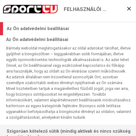
FELHASZNÁLÓI BEÁLLÍTÁSOK
Tökéletes marad a Bayern
Az Ön adatvédelmi beállításai
és/vagy a Real is?
Az Ön adatvédelmi beállításai
2025. 10. 22. 11:56
Bármely weboldal meglátogatásakor az oldal adatokat tárolhat, illetve
Olvasási idő:
2
perc
gyűjthet a böngészőben – leggyakrabban sütik formájában, illetve
egyéb nyomonkövetési technológiák alkalmazásával is. Az adat lehet
BAYERN MÜNCHEN
PSV
REAL MADRID
NEWCASTLE UNITED
PSG
Önnel, az Ön beállításaival vagy eszközével kapcsolatos és főképp
MBAPPÉ
NAPOLI
JUVENTUS
LEVERKUSEN
GALATASARAY
INTER
FC BRUGES
BENFICA
BAJNOKOK LIGÁJA
CSILLAGOK KÖZÖTT
arra használják, hogy az oldalt az Ön elvárásai szerint működtessék.
Az adatok általában nem közvetlenül azonosítják Önt, azonban
Ismét egy juniormeccsel és négy felnőtt – közte egy
személyre szabottabb webes élményt nyújthatnak az Ön számára.
Mivel tiszteletben tartjuk a magánélethez fűződő jogát, joga van arra,
csúsztatott – BL-találkozóval jelentkezünk kedden a
hogy bizonyos sütitípusokat ne engedélyezzen. További
ligaszakasz harmadik körének nyitó napjáról. Igaz, ez
információkért, valamint alapértelmezett beállításaink módosításához
„csak” az élő mérkőzésekre vonatkozik, emellett nem
kattintson az egyes kategóriák fejlécére. Bizonyos sütik letiltása
kevesebb mint öt találkozót mutatunk keddről is. Persze, a
ugyanakkor befolyásolhatja a böngészési élményt az oldalon, valamint
a szolgáltatásokat, amelyeket kínálni tudunk.
napi élő adag a szokásos részletes felvezetővel és a nap
végi gól- és helyzetösszefoglalóval lesz keretezve.
Szigorúan kötelező sütik (mindig aktívak és nincs szükség
Három meccsünk közül kettőn minden idők legdekoráltabb