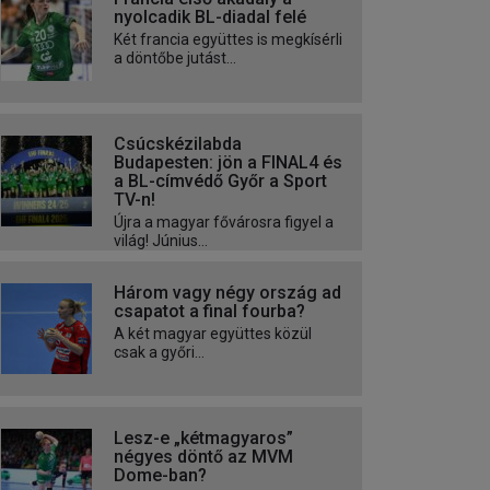
nyolcadik BL-diadal felé
Két francia együttes is megkísérli
a döntőbe jutást...
Csúcskézilabda
Budapesten: jön a FINAL4 és
a BL-címvédő Győr a Sport
TV-n!
Újra a magyar fővárosra figyel a
világ! Június...
Három vagy négy ország ad
csapatot a final fourba?
A két magyar együttes közül
csak a győri...
Lesz-e „kétmagyaros”
négyes döntő az MVM
Dome-ban?