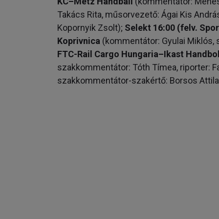
KC–Metz Handball
(kommentátor: Méhes G
Takács Rita, műsorvezető: Ágai Kis Andrá
Kopornyik Zsolt);
Selekt 16:00 (felv. Sp
Koprivnica
(kommentátor: Gyulai Miklós,
FTC-Rail Cargo Hungaria–Ikast Handbo
szakkommentátor: Tóth Tímea, riporter: F
szakkommentátor-szakértő: Borsos Attila