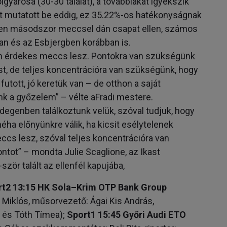
ólgyárosa (30-30 találat), a továbbiakat igyekszik
ést mutatott be eddig, ez 35.22%-os hatékonyságnak
ben másodszor meccsel dán csapat ellen, számos
ban és az Esbjergben korábban is.
on érdekes meccs lesz. Pontokra van szükségünk
t, de teljes koncentrációra van szükségünk, hogy
 futott, jó keretük van – de otthon a saját
nk a győzelem” – vélte aFradi mestere.
idegenben találkoztunk velük, szóval tudjuk, hogy
éha előnyünkre válik, ha kicsit esélytelenek
cs lesz, szóval teljes koncentrációra van
tot” – mondta Julie Scaglione, az Ikast
zör talált az ellenfél kapujába,
rt2 13:15 HK Sola–Krim OTP Bank Group
Miklós, műsorvezető: Ágai Kis András,
 és Tóth Tímea);
Sport1 15:45 Győri Audi ETO