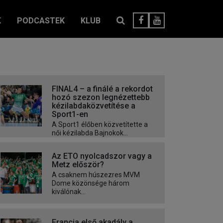
K
PODCASTEK
KLUB
FINAL4 – a finálé a rekordot
hozó szezon legnézettebb
kézilabdaközvetítése a
Sport1-en
A Sport1 élőben közvetítette a
női kézilabda Bajnokok...
Az ETO nyolcadszor vagy a
Metz először?
A csaknem húszezres MVM
Dome közönsége három
kiválónak...
Francia első akadály a