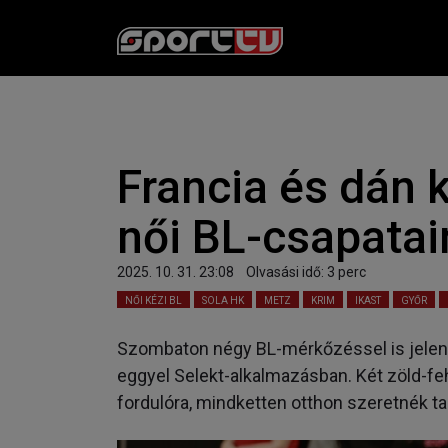
Francia és dán 
női BL-csapata
2025. 10. 31. 23:08
Olvasási idő:
3
perc
NŐI KÉZI BL
SOLA HK
METZ
KRIM
IKAST
GYŐR
Szombaton négy BL-mérkőzéssel is jelent
eggyel Selekt-alkalmazásban. Két zöld-fe
fordulóra, mindketten otthon szeretnék t