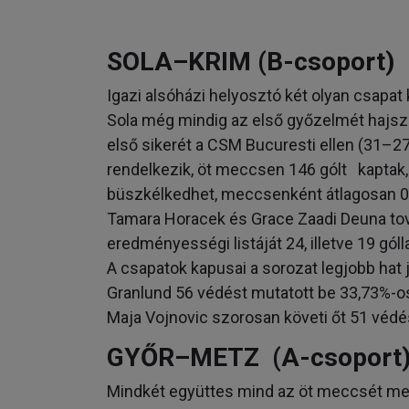
SOLA–KRIM (B-csoport)
Igazi alsóházi helyosztó két olyan csapat
Sola még mindig az első győzelmét hajszo
első sikerét a CSM Bucuresti ellen (31–27
rendelkezik, öt meccsen 146 gólt kaptak,
büszkélkedhet, meccsenként átlagosan 0,8 
Tamara Horacek és Grace Zaadi Deuna tov
eredményességi listáját 24, illetve 19 góllal
A csapatok kapusai a sorozat legjobb hat
Granlund 56 védést mutatott be 33,73%-os
Maja Vojnovic szorosan követi őt 51 védé
GYŐR–METZ (A-csoport
Mindkét együttes mind az öt meccsét me