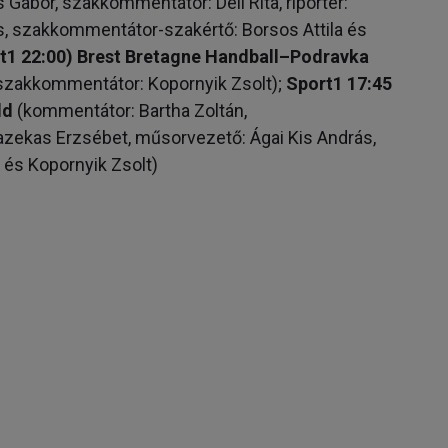
ábor, szakkommentátor: Deli Rita, riporter:
s, szakkommentátor-szakértő: Borsos Attila és
ort1 22:00) Brest Bretagne Handball–Podravka
 szakkommentátor: Kopornyik Zsolt);
Sport1 17:45
ld
(kommentátor: Bartha Zoltán,
azekas Erzsébet, műsorvezető: Ágai Kis András,
 és Kopornyik Zsolt)