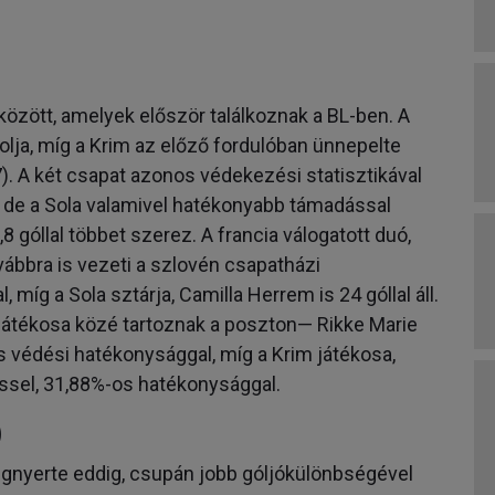
 között, amelyek először találkoznak a BL-ben. A
lja, míg a Krim az előző fordulóban ünnepelte
). A két csapat azonos védekezési statisztikával
 de a Sola valamivel hatékonyabb támadással
góllal többet szerez. A francia válogatott duó,
ábbra is vezeti a szlovén csapatházi
, míg a Sola sztárja, Camilla Herrem is 24 góllal áll.
 játékosa közé tartoznak a poszton— Rikke Marie
 védési hatékonysággal, míg a Krim játékosa,
ssel, 31,88%-os hatékonysággal.
)
gnyerte eddig, csupán jobb góljókülönbségével