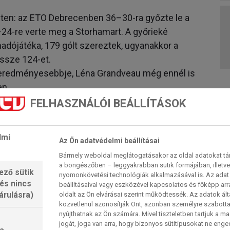
éten: az ETO Debrecenben 36–30-ra győzte le a
24-re verte meg a Storhamart. A győrieké
dójátéka, 179 gólt szereztek, ugyanakkor a
össze 124-et.
egeredményesebbje, Léna Grandveau még ennél is
en.
en csaptak össze, akkor a Metz mindkét
FELHASZNÁLÓI BEÁLLÍTÁSOK
28–24-re és 39–28-ra. Az összmérleg ezzel
avára. Mindketten ott voltak a legutóbbi budapesti
lmi
Az Ön adatvédelmi beállításai
al, a Győr végül megszerezte 7. BL-címét, a Metz
Bármely weboldal meglátogatásakor az oldal adatokat tárol
a böngészőben – leggyakrabban sütik formájában, illetv
 előző idényben a franciákat erősítette, akiknek
ező sütik
nyomonkövetési technológiák alkalmazásával is. Az adat 
 és nincs
isa, az irányító Vámos Petra és a jobbátlövő Albek
beállításaival vagy eszközével kapcsolatos és főképp arr
árulásra)
oldalt az Ön elvárásai szerint működtessék. Az adatok ál
t szereztek az idényben.
közvetlenül azonosítják Önt, azonban személyre szabot
 arra kell tudnunk kényszeríteni az ellenfelet,
nyújthatnak az Ön számára. Mivel tiszteletben tartjuk a 
jogát, joga van arra, hogy bizonyos sütitípusokat ne eng
könnyű gólt, és persze ne adjunk nekik könnyű