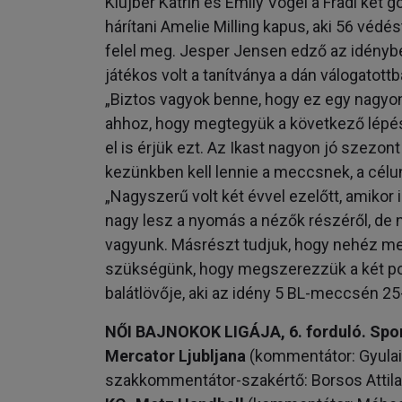
Klujber Katrin és Emily Vogel a Fradi két g
hárítani Amelie Milling kapus, aki 56 véd
felel meg. Jesper Jensen edző az idény
játékos volt a tanítványa a dán válogatott
„Biztos vagyok benne, hogy ez egy nagy
ahhoz, hogy megtegyük a következő lépés
el is érjük ezt. Az Ikast nagyon jó szezont
kezünkben kell lennie a meccsnek, a célu
„Nagyszerű volt két évvel ezelőtt, amikor 
nagy lesz a nyomás a nézők részéről, de n
vagyunk. Másrészt tudjuk, hogy nehéz mec
szükségünk, hogy megszerezzük a két pon
balátlövője, aki az idény 5 BL-meccsén 25-s
NŐI BAJNOKOK LIGÁJA, 6. forduló. Spo
Mercator Ljubljana
(kommentátor: Gyulai 
szakkommentátor-szakértő: Borsos Attila