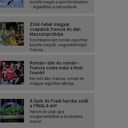
Ismétli magát a sporttörténelem
– legalábbis a párosítások...
Zöld-fehér magyar
csapatok francia és dán
klasszispróbája
Szombaton két román együttes
kezdte meg BL-negyeddöntőjét
francia,...
Román–dán és román–
francia csata indul a final
fourért
Két-két dán, francia, román és
magyar együttes alkotja...
A Győr és Fradi harcba száll
a FINAL4-ért!
Három év után újra
megismétlődhet a történelmi
bravúr...