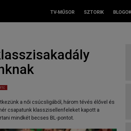
TV-MŰSOR
SZTORIK
BLOGO
klasszisakadály
inknak
FTC
kezünk a női csúcsligából, három tévés élővel és
hér csapatunk klasszisellenfeleket kapott a
artani mindkét becses BL-pontot.