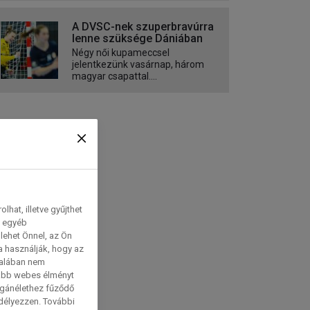
A DVSC-nek szuperbravúrra
lenne szüksége Dániában
Négy női kupameccsel
jelentkezünk vasárnap, három
magyar csapattal....
hat, illetve gyűjthet
e egyéb
lehet Önnel, az Ön
a használják, hogy az
talában nem
tabb webes élményt
magánélethez fűződő
edélyezzen. További