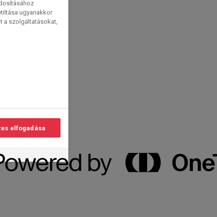
ódosításához
etiltása ugyanakkor
t a szolgáltatásokat,
es elfogadása