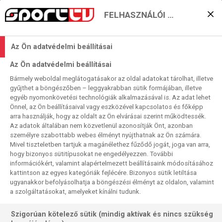
FELHASZNÁLÓI BEÁLLÍTÁSOK
Megmarad-e a Luke-döntő
Az Ön adatvédelmi beállításai
lehetősége a Grand
Az Ön adatvédelmi beállításai
Slamen?
Bármely weboldal meglátogatásakor az oldal adatokat tárolhat, illetve
gyűjthet a böngészőben – leggyakrabban sütik formájában, illetve
2025. 11. 15. 13:06
egyéb nyomonkövetési technológiák alkalmazásával is. Az adat lehet
Olvasási idő:
2
perc
Önnel, az Ön beállításaival vagy eszközével kapcsolatos és főképp
arra használják, hogy az oldalt az Ön elvárásai szerint működtessék.
LUKE LITTLER
GRAND SLAM OF DARTS
JOSH ROCK
DANNY NOPPERT
Az adatok általában nem közvetlenül azonosítják Önt, azonban
Egy walesi és egy angol játékos már véglegesítette helyét
személyre szabottabb webes élményt nyújthatnak az Ön számára.
Mivel tiszteletben tartjuk a magánélethez fűződő jogát, joga van arra,
a wolverhamptoni szupertorna, a Grand Slam of Darts
hogy bizonyos sütitípusokat ne engedélyezzen. További
elődöntőjében. Az első ágon egy „meglepetésmeccs” és
információkért, valamint alapértelmezett beállításaink módosításához
egy „ifjúklasszis-rangadó” teszi teljessé a négy tagú
kattintson az egyes kategóriák fejlécére. Bizonyos sütik letiltása
mezőnyt, német-holland, illetve angol-északír nemzeti
ugyanakkor befolyásolhatja a böngészési élményt az oldalon, valamint
a szolgáltatásokat, amelyeket kínálni tudunk.
párosításban
Szigorúan kötelező sütik (mindig aktívak és nincs szükség