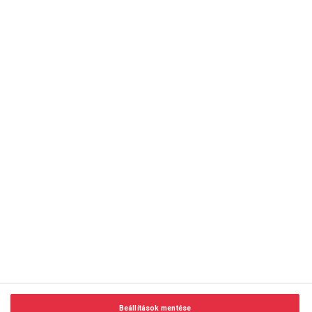
copyright © 2014-2026 AMC Global Media Inc. Minden jog
fenntartva.
Beállítások mentése