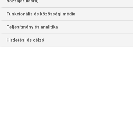
hozzájárulásra)
Funkcionális és közösségi média
Teljesítmény és analitika
Hirdetési és célzó
Josh Rock készül mekadadályozni a "Luke-finálét"… (Fotó:
pdctv.com)
A „meglepetés páros” egyik tagja,
Danny Noppert
csak
amolyan „félmeglepetés”, hiszen a hollandok beérőben
lévő játékosa már major tornát is nyert (UK Open, 2022),
döntős és elődöntős is volt összesen öt tévés major
versenyen, a GSD már a hatodik lehet, amelyen beverekszi