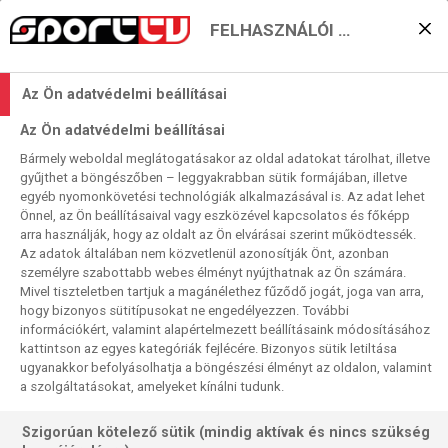
FELHASZNÁLÓI BEÁLLÍTÁSOK
Klasszismustra,
Az Ön adatvédelmi beállításai
világbajnokok nélkül
Az Ön adatvédelmi beállításai
2025. 12. 14. 11:57
Bármely weboldal meglátogatásakor az oldal adatokat tárolhat, illetve
Olvasási idő:
2
perc
gyűjthet a böngészőben – leggyakrabban sütik formájában, illetve
egyéb nyomonkövetési technológiák alkalmazásával is. Az adat lehet
PDC-VB
DIRK VAN DUIJVENBODE
JOE CULLEN
DIMITRI VAN DEN BERGH
Önnel, az Ön beállításaival vagy eszközével kapcsolatos és főképp
Az első olyan nap jön, amikor egyéni PDC-világbajnok nem
arra használják, hogy az oldalt az Ön elvárásai szerint működtessék.
Az adatok általában nem közvetlenül azonosítják Önt, azonban
lép az Alexandra Palace színpadára. Ami persze nem
személyre szabottabb webes élményt nyújthatnak az Ön számára.
jelenti azt, hogy szűkölködni fogunk klasszisokban, nem
Mivel tiszteletben tartjuk a magánélethez fűződő jogát, joga van arra,
kevesebb mint mint xx tévés majortornagyőztest és
hogy bizonyos sütitípusokat ne engedélyezzen. További
döntőst fog bemutatni és pódiumra szólítani a két
információkért, valamint alapértelmezett beállításaink módosításához
kattintson az egyes kategóriák fejlécére. Bizonyos sütik letiltása
ceremóniamester, a búcsúfellépő John McDonald és ifjabb
ugyanakkor befolyásolhatja a böngészési élményt az oldalon, valamint
társa.
a szolgáltatásokat, amelyeket kínálni tudunk.
Szigorúan kötelező sütik (mindig aktívak és nincs szükség