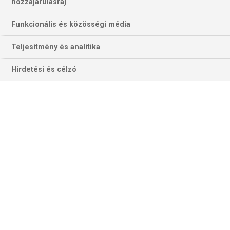
hozzájárulásra)
Funkcionális és közösségi média
Teljesítmény és analitika
Hirdetési és célzó
Stephen Bunting tavaly az elődöntőig menetelt. most sem adná
alább (Fotó: Getty Images)
Rögvest a délutáni első meccsen a tavalyi Európa-bajnok
angol Ritchie Edhouse kezdi a játéknapot az új-zélandi
Jonny Tata ellen, aki a 28 újonc vb-induló egyike. A bristoli
Dom Taylor és a lengyel nevű, de „tiszta” svéd Oskar
Lukasiak is debütáns, utóbbinak azonban van némi magyar
„vonatkozása” is, A most 34 éves svéd dartsos, aki az
északi és balti regionális selejtezőből került a mezőnybe,
még 17 évesen első sikerét Budapesten érte el a nemzeti