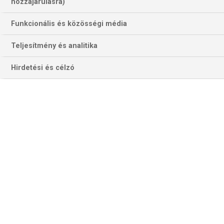
hozzájárulásra)
Funkcionális és közösségi média
Teljesítmény és analitika
Hirdetési és célzó
Lesz-e a 19. éve betöltése előtt Lamine Yamalból kétszeres
Szuperkupa-győztes? (Fotó: Getty Images)
A tizenegy trófeaküzdelem persze darabszámra jóval több
meccset takar. Mivel a korábbi kiírások közül az első hét
oda-visszavágós rendszerben zajlott, az egyik pedig már
az új, 2019 óta tartó formátumban „csak” elődöntő volt,
összesen 18 mérkőzést játszottak ebben a sorozatban, a
királyi gárda 10-et nyert meg, a katalán óriás hatot, kétszer
remiztek, a Real 40, a Barca 29 gólt szerzett. Az összesen
tíz végső küzdelem után a királyi gárda kapitánya 7-szer, a