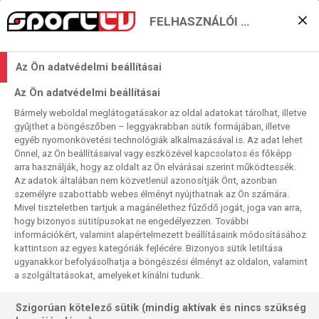
FELHASZNÁLÓI BEÁLLÍTÁSOK
Tizenegyedik Clásico a
Az Ön adatvédelmi beállításai
Supercopáért
Az Ön adatvédelmi beállításai
2026. 01. 11. 00:53
Bármely weboldal meglátogatásakor az oldal adatokat tárolhat, illetve
Olvasási idő:
< 1
perc
gyűjthet a böngészőben – leggyakrabban sütik formájában, illetve
egyéb nyomonkövetési technológiák alkalmazásával is. Az adat lehet
REAL MADRID
BARCELONA
Önnel, az Ön beállításaival vagy eszközével kapcsolatos és főképp
A szerdai ötgólos Barca- és a csütörtöki kétgólos Real-
arra használják, hogy az oldalt az Ön elvárásai szerint működtessék.
Az adatok általában nem közvetlenül azonosítják Önt, azonban
siker után ismét Clásicót rendeznek a Supercopa de
személyre szabottabb webes élményt nyújthatnak az Ön számára.
Espanáért Dzsiddában. 1988 óta összesen 11., sorrendben
Mivel tiszteletben tartjuk a magánélethez fűződő jogát, joga van arra,
egymás után a negyedik alkalommal…
hogy bizonyos sütitípusokat ne engedélyezzen. További
információkért, valamint alapértelmezett beállításaink módosításához
kattintson az egyes kategóriák fejlécére. Bizonyos sütik letiltása
ugyanakkor befolyásolhatja a böngészési élményt az oldalon, valamint
a szolgáltatásokat, amelyeket kínálni tudunk.
Szigorúan kötelező sütik (mindig aktívak és nincs szükség