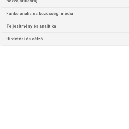
hozzájárulásra)
Funkcionális és közösségi média
Teljesítmény és analitika
Hirdetési és célzó
Antoine Griezmannt alighanem a pályán láthatjuk kedden este La
Corunában (Fotó: Getty Images)
DEPORTIVO–ATL. MADRID
A fővárosiaknak jutott a keményebb ellenfél az
ezredforduló környékén fénykorát élő galíciai csapatban.
Az akkor SuperDepor becenéven szárnyaló együttes
1999–2000-ben lett a LaLiga bajnoka, de előtte és utána
(1995-ben és 2002-ben) a Copa del Reyt is elhódította.