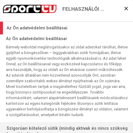
FELHASZNÁLÓI BEÁLLÍTÁSOK
„Atlétikusok” – már a
Az Ön adatvédelmi beállításai
hazai kupáért
Az Ön adatvédelmi beállításai
2026. 01. 12. 23:15
Bármely weboldal meglátogatásakor az oldal adatokat tárolhat, illetve
Olvasási idő:
2
perc
gyűjthet a böngészőben – leggyakrabban sütik formájában, illetve
egyéb nyomonkövetési technológiák alkalmazásával is. Az adat lehet
ATLÉTICO MADRID
COPA DEL REY
ATHLETIC BILBAO
Önnel, az Ön beállításaival vagy eszközével kapcsolatos és főképp
A múlt hét közepén a két klasszikus „rokon” kupacsapat, a
arra használják, hogy az oldalt az Ön elvárásai szerint működtessék.
Az adatok általában nem közvetlenül azonosítják Önt, azonban
baszk és a fővárosi „atlétikusok” együttese még Szaúd-
személyre szabottabb webes élményt nyújthatnak az Ön számára.
Arábiában küzdött a Szuperkupáért – mindketten
Mivel tiszteletben tartjuk a magánélethez fűződő jogát, joga van arra,
elvesztették az elődöntőjüket a két gigász ellen – , most
hogy bizonyos sütitípusokat ne engedélyezzen. További
már hazai pályákon vár rájuk feladat a Copa del Rey
információkért, valamint alapértelmezett beállításaink módosításához
kattintson az egyes kategóriák fejlécére. Bizonyos sütik letiltása
nyolcaddöntőjében
ugyanakkor befolyásolhatja a böngészési élményt az oldalon, valamint
a szolgáltatásokat, amelyeket kínálni tudunk.
Szigorúan kötelező sütik (mindig aktívak és nincs szükség