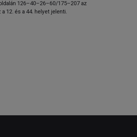
oldalán 126–40–26–­60/175–207 az
12. és a 44. helyet jelenti.