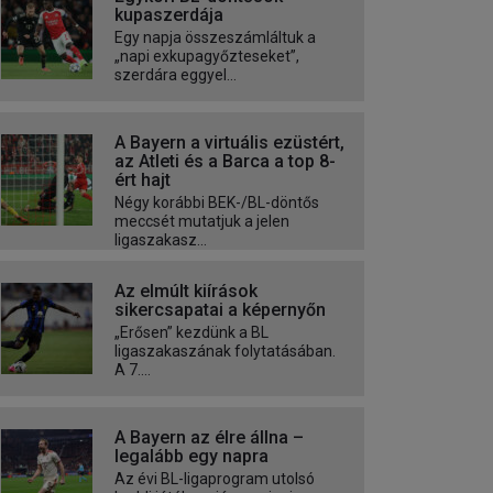
kupaszerdája
Egy napja összeszámláltuk a
„napi exkupagyőzteseket”,
szerdára eggyel...
A Bayern a virtuális ezüstért,
az Atleti és a Barca a top 8-
ért hajt
Négy korábbi BEK-/BL-döntős
meccsét mutatjuk a jelen
ligaszakasz...
Az elmúlt kiírások
sikercsapatai a képernyőn
„Erősen” kezdünk a BL
ligaszakaszának folytatásában.
A 7....
A Bayern az élre állna –
legalább egy napra
Az évi BL-ligaprogram utolsó