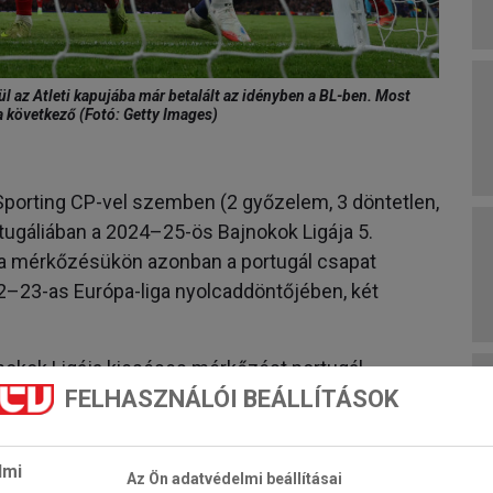
l az Atleti kapujába már betalált az idényben a BL-ben. Most
a következő (Fotó: Getty Images)
Sporting CP-vel szemben (2 győzelem, 3 döntetlen,
tugáliában a 2024–25-ös Bajnokok Ligája 5.
za mérkőzésükön azonban a portugál csapat
2–23-as Európa-liga nyolcaddöntőjében, két
jnokok Ligája kieséses mérkőzést portugál
FELHASZNÁLÓI BEÁLLÍTÁSOK
rbajból), és az elmúlt kilenc BEK-/BL-
lmi
te mérkőzéséből csak kettőt nyert meg angol klub
Az Ön adatvédelmi beállításai