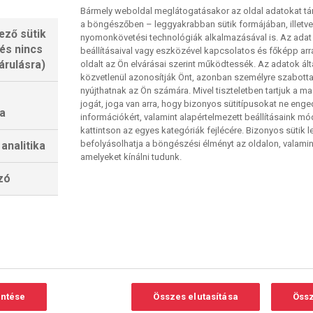
rábbi UEFA-kettős mérkőzésükből kilencet
Bármely weboldal meglátogatásakor az oldal adatokat tárol
a böngészőben – leggyakrabban sütik formájában, illetv
yetlen vereségüket az egyetlen BEK-/Bajnokok
ező sütik
nyomonkövetési technológiák alkalmazásával is. Az adat 
0-s összesítéssel veszítettek a Manchester
 és nincs
beállításaival vagy eszközével kapcsolatos és főképp arr
SCP célja, hogy ő legyen az első portugál klub,
árulásra)
oldalt az Ön elvárásai szerint működtessék. Az adatok ál
közvetlenül azonosítják Önt, azonban személyre szabot
döntőjét a 2004-es Porto óta (4–2-es
nyújthatnak az Ön számára. Mivel tiszteletben tartjuk a 
csapatok azóta kilenc egymást követő negyeddöntőt
jogát, joga van arra, hogy bizonyos sütitípusokat ne eng
a
információkért, valamint alapértelmezett beállításaink m
kattintson az egyes kategóriák fejlécére. Bizonyos sütik l
azai Bajnokok Ligája-mérkőzésén szerzett gólt
befolyásolhatja a böngészési élményt az oldalon, valamin
analitika
amelyeket kínálni tudunk.
lzó
l csak egyet veszített el portugál csapatok ellen
ilenc korábbi BEK/Bajnokok Ligája-
eg, bár ezek közül az egyik győzelmet az előző
téssel legyőzték a Real Madridot. Az Arsenal
igája- negyeddöntőjének első mérkőzésén (3 gy., 5
olc Bajnokok Ligája-mérkőzésen a Sporting CP
entése
Összes elutasítása
Össz
ott az Arsenalhoz. 2023 és 2025 között 102