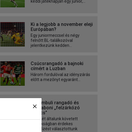
keddi játéknapján egy junior,...
Ki a legjobb a november eleji
Európában?
Egy juniormeccsel és négy
felnőtt BL-találkozóval
jelentkezünk kedden...
Csúcsrangadó a bajnoki
címért a Luzban
Három fordulóval az idényzárás
előtt a mezőnyt egyaránt...
Isztambuli rangadó és
lisszaboni „felzárkózó
meccs”
Mindkét általunk követett
bajnokságban érdekes
mérkőzést választottunk