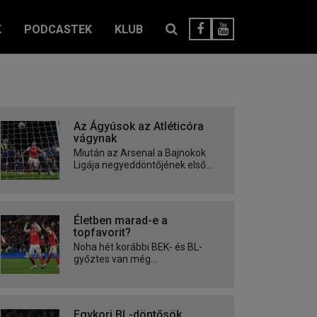
K
PODCASTEK
KLUB
Az Ágyúsok az Atléticóra
vágynak
Miután az Arsenal a Bajnokok
Ligája negyeddöntőjének első...
Életben marad-e a
topfavorit?
Noha hét korábbi BEK- és BL-
győztes van még...
Egykori BL-döntősök