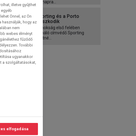
vasárnapra...
hat, illetve gyűjthet
e egyéb
A Sporting és a Porto
lehet Önnel, az Ön
kapaszkodik
a használják, hogy az
A bajnokság első felében
talában nem
domináló címvédő Sporting
tabb webes élményt
szeretné...
magánélethez fűződő
edélyezzen. További
ódosításához
etiltása ugyanakkor
t a szolgáltatásokat,
es elfogadása