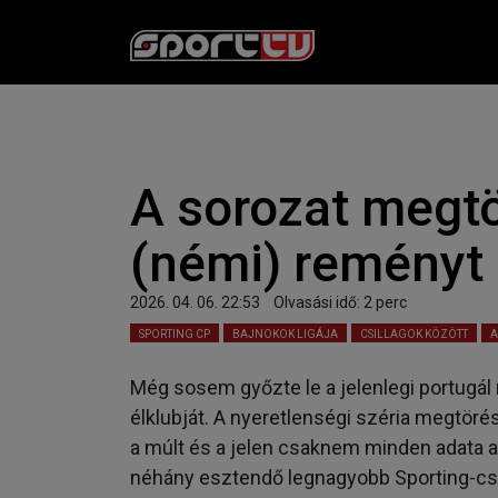
A sorozat megt
(némi) reményt
2026. 04. 06. 22:53
Olvasási idő:
2
perc
SPORTING CP
BAJNOKOK LIGÁJA
CSILLAGOK KÖZÖTT
A
Még sosem győzte le a jelenlegi portugál
élklubját. A nyeretlenségi széria megtör
a múlt és a jelen csaknem minden adata a
néhány esztendő legnagyobb Sporting-csa