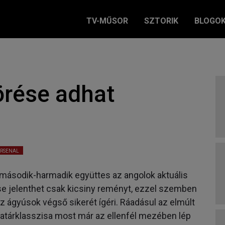
TV-MŰSOR
SZTORIK
BLOGO
örése adhat
RSENAL
 második-harmadik együttes az angolok aktuális
ése jelenthet csak kicsiny reményt, ezzel szemben
z ágyúsok végső sikerét ígéri. Ráadásul az elmúlt
tárklasszisa most már az ellenfél mezében lép