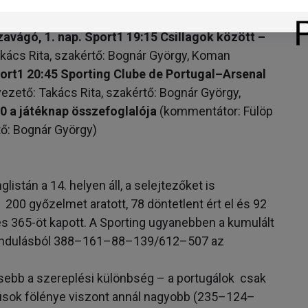
 klub színeiben.
ágó, 1. nap. Sport1 19:15 Csillagok között –
ács Rita, szakértő: Bognár György, Koman
ort1 20:45 Sporting Clube de Portugal–Arsenal
zető: Takács Rita, szakértő: Bognár György,
0 a játéknap összefoglalója
(kommentátor: Fülöp
tő: Bognár György)
istán a 14. helyen áll, a selejtezőket is
00 győzelmet aratott, 78 döntetlent ért el és 92
és 365-öt kapott. A Sporting ugyanebben a kumulált
5 indulásból 388–161–88–139/612–507 az
sebb a szereplési különbség – a portugálok csak
gyúsok fölénye viszont annál nagyobb (235–124–