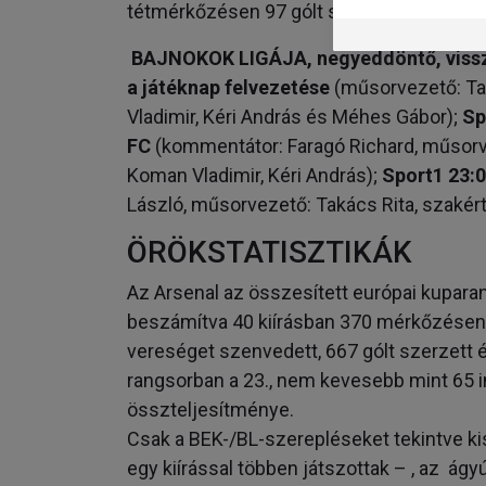
tétmérkőzésen 97 gólt szerzett a portugál
BAJNOKOK LIGÁJA, negyeddöntő, visszav
a játéknap felvezetése
(műsorvezető: Tak
Vladimir, Kéri András és Méhes Gábor);
Sp
FC
(kommentátor: Faragó Richard, műsorve
Koman Vladimir, Kéri András);
Sport1 23:0
László, műsorvezető: Takács Rita, szakér
ÖRÖKSTATISZTIKÁK
Az Arsenal az összesített európai kuparangl
beszámítva 40 kiírásban 370 mérkőzésen 2
vereséget szenvedett, 667 gólt szerzett 
rangsorban a 23., nem kevesebb mint 6
összteljesítménye.
Csak a BEK-/BL-szerepléseket tekintve ki
egy kiírással többen játszottak – , az á