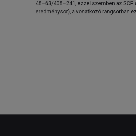
48–63/408–241, ezzel szemben az SCP 
eredménysor), a vonatkozó rangsorban ez a 