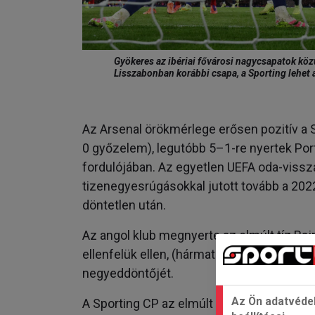
Gyökeres az ibériai fővárosi nagycsapatok közü
Lisszabonban korábbi csapa, a Sporting lehet 
Az Arsenal örökmérlege erősen pozitív a 
0 győzelem), legutóbb 5–1-re nyertek Por
fordulójában. Az egyetlen UEFA oda-viss
tizenegyesrúgásokkal jutott tovább a 202
döntetlen után.
Az angol klub megnyerte az elmúlt tíz Ba
ellenfelük ellen, (hármat az öt kieséses pá
negyeddöntőjét.
Az Ön adatvéde
A Sporting CP az elmúlt 13 UEFA szervez