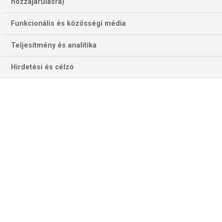
hozzájárulásra)
Funkcionális és közösségi média
Teljesítmény és analitika
Hirdetési és célzó
Betalál-e Gyökeres Viktor az Emiratesben exklubja kapujába? (Fotó:
Getty Images)
Kai Havertz szerezte az egyetlen gólt Lisszabonban április
7-én, a csereként beálló 91. percben szerzett találatával az
Ágyúsok tizedik győzelmüket arattak 11 mérkőzésen
ebben a szezonban.
Az Arsenal most már hat mérkőzés óta veretlen a Sporting
ellen (3 győzelem, 3 döntetlen), miután 5–1-re nyertek
Portugáliában a tavalyi szezon 5. fordulójában. Gabriel