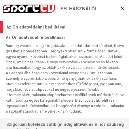
FELHASZNÁLÓI BEÁLLÍTÁSOK
Az Ágyúsok az Atléticóra
Az Ön adatvédelmi beállításai
vágynak
Az Ön adatvédelmi beállításai
2026. 04. 15. 11:41
Bármely weboldal meglátogatásakor az oldal adatokat tárolhat, illetve
Olvasási idő:
4
perc
gyűjthet a böngészőben – leggyakrabban sütik formájában, illetve
egyéb nyomonkövetési technológiák alkalmazásával is. Az adat lehet
SPORTING CP
BAJNOKOK LIGÁJA
CSILLAGOK KÖZÖTT
ARSENAL
Önnel, az Ön beállításaival vagy eszközével kapcsolatos és főképp
Miután az Arsenal a Bajnokok Ligája negyeddöntőjének
arra használják, hogy az oldalt az Ön elvárásai szerint működtessék.
Az adatok általában nem közvetlenül azonosítják Önt, azonban
első mérkőzésén a Sporting CP stadionjában megszerezte
személyre szabottabb webes élményt nyújthatnak az Ön számára.
az egygólos előnyt múlt kedden, most egymás után
Mivel tiszteletben tartjuk a magánélethez fűződő jogát, joga van arra,
másodszorra is megpróbál bejutni a legjobb négy közé,
hogy bizonyos sütitípusokat ne engedélyezzen. További
amikor a csapatok Észak-Londonban találkoznak.
információkért, valamint alapértelmezett beállításaink módosításához
kattintson az egyes kategóriák fejlécére. Bizonyos sütik letiltása
ugyanakkor befolyásolhatja a böngészési élményt az oldalon, valamint
a szolgáltatásokat, amelyeket kínálni tudunk.
Szigorúan kötelező sütik (mindig aktívak és nincs szükség