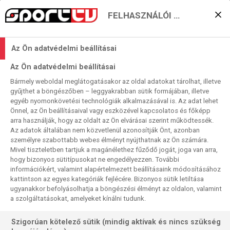
FELHASZNÁLÓI BEÁLLÍTÁSOK
Lesz-e „kétmagyaros”
Az Ön adatvédelmi beállításai
négyes döntő az MVM
Az Ön adatvédelmi beállításai
Dome-ban?
Bármely weboldal meglátogatásakor az oldal adatokat tárolhat, illetve
gyűjthet a böngészőben – leggyakrabban sütik formájában, illetve
2026. 04. 25. 11:06
egyéb nyomonkövetési technológiák alkalmazásával is. Az adat lehet
Olvasási idő:
2
perc
Önnel, az Ön beállításaival vagy eszközével kapcsolatos és főképp
arra használják, hogy az oldalt az Ön elvárásai szerint működtessék.
ODENSE
NŐI KÉZI BL
GYŐR
METZ
FTC
Az adatok általában nem közvetlenül azonosítják Önt, azonban
Ismétli magát a sporttörténelem – legalábbis a párosítások
személyre szabottabb webes élményt nyújthatnak az Ön számára.
Mivel tiszteletben tartjuk a magánélethez fűződő jogát, joga van arra,
szintjén. Három éve a női BL negyeddöntőjében éppúgy
hogy bizonyos sütitípusokat ne engedélyezzen. További
Győr–Odense és FTC–Metz párharcokat rendeztek, mint az
információkért, valamint alapértelmezett beállításaink módosításához
idén. Akkor mindkét magyar zöld-fehér együtte győztesen
kattintson az egyes kategóriák fejlécére. Bizonyos sütik letiltása
zárta a maga küzdelmét, az ETO kettős győzelemmel, a
ugyanakkor befolyásolhatja a böngészési élményt az oldalon, valamint
a szolgáltatásokat, amelyeket kínálni tudunk.
Fradi hazai hatgólos kudarc után franciaországi hétgólos
bvravúrgyőzelemmel. Most az első párosítás lényegében
Szigorúan kötelező sütik (mindig aktívak és nincs szükség
megismétlődhet, a budapestieknek elég lenne egygólos