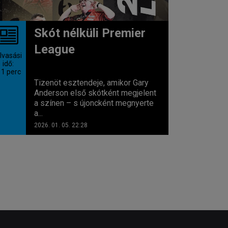
Skót nélküli Premier
League
lvasási
idő:
 1
perc
Tizenöt esztendeje, amikor Gary
Anderson első skótként megjelent
a színen – s újoncként megnyerte
a...
2026. 01. 05. 22:28