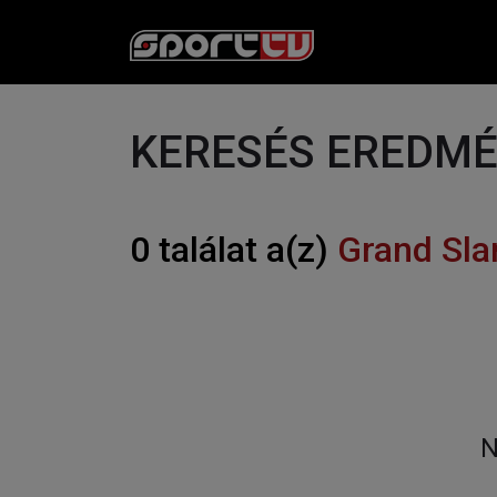
KERESÉS EREDM
0 találat a(z)
Grand Sla
N