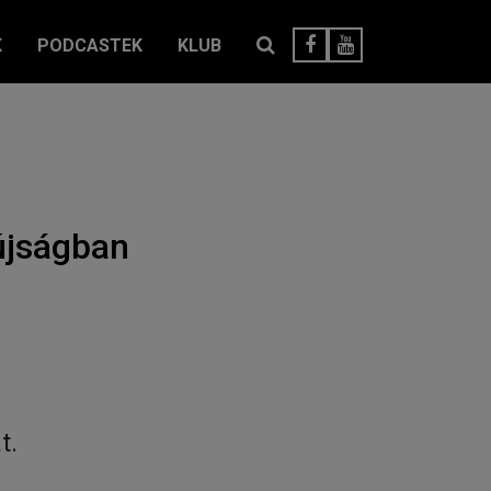
K
PODCASTEK
KLUB
újságban
t.