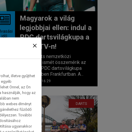
Magyarok a világ
legjobbjai ellen: indul a
lvasási
PDC dartsvilágkupa a
idő:
2
perc
Sport TV-n!
A profi darts nemzetközi
klasszisai ismét összemérik az
erejüket a PDC dartsvilágkupa
küzdelmeiben Frankfurtban. A...
hat, illetve gyűjthet
2026. 06. 10. 16:29
e egyéb
lehet Önnel, az Ön
a használják, hogy az
talában nem
tabb webes élményt
DARTS
magánélethez fűződő
edélyezzen. További
ódosításához
etiltása ugyanakkor
t a szolgáltatásokat,