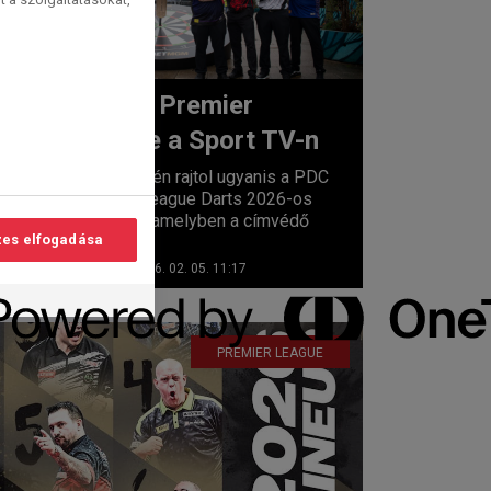
Indul a Premier
League a Sport TV-n
lvasási
idő:
Február 5-én rajtol ugyanis a PDC
2
perc
Premier League Darts 2026-os
szezonja, amelyben a címvédő
es elfogadása
Luke...
Sport TV
2026. 02. 05. 11:17
PREMIER LEAGUE