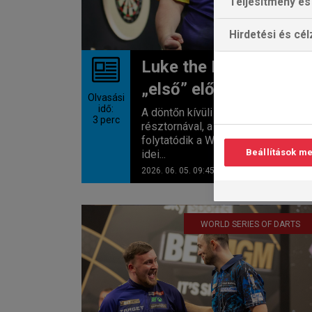
Teljesítmény és 
Hirdetési és cé
Luke the Nuke újabb
„első” előtt áll?
Olvasási
idő:
A döntőn kívüli leggyakoribb
3
perc
résztornával, a Nordic Masterssze
folytatódik a World Series of Darts
Beállítások m
idei...
2026. 06. 05. 09:45
WORLD SERIES OF DARTS