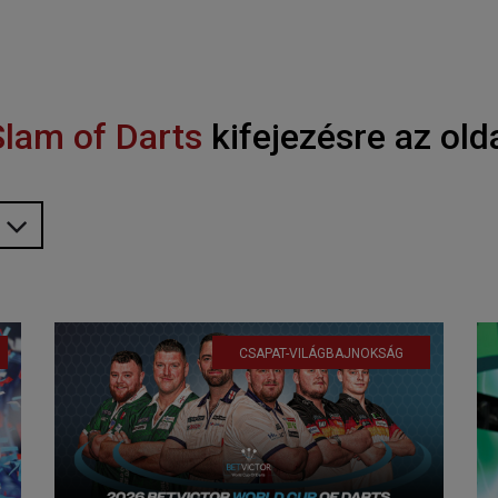
lam of Darts
kifejezésre az old
CSAPAT-VILÁGBAJNOKSÁG