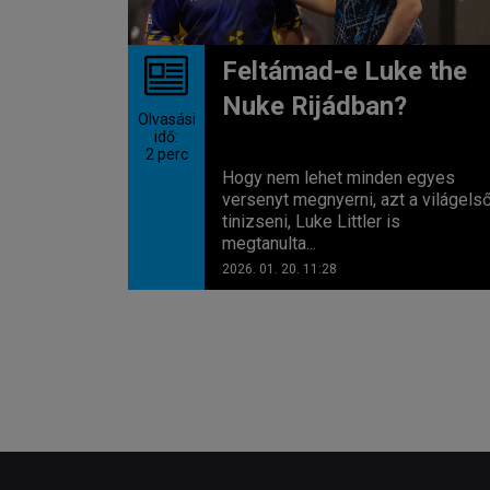
Feltámad-e Luke the
Nuke Rijádban?
Olvasási
idő:
2
perc
Hogy nem lehet minden egyes
versenyt megnyerni, azt a világels
tinizseni, Luke Littler is
megtanulta...
2026. 01. 20. 11:28