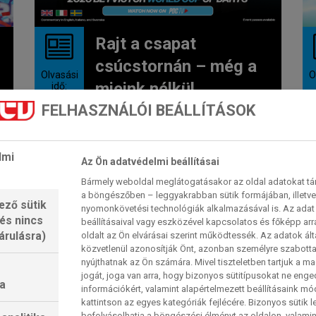
Rajt a csapat
csúcstornán – még a
Olvasási
O
mieink nélkül
idő:
4
perc
FELHASZNÁLÓI BEÁLLÍTÁSOK
Csütörtökön kezdődik a 2026-os
darts világkupa, a tulajdonképpeni
lmi
Az Ön adatvédelmi beállításai
csapat-világbajnokság, amelyen az
északír Josh Rock és...
Bármely weboldal meglátogatásakor az oldal adatokat tárol
2026. 06. 11. 10:54
a böngészőben – leggyakrabban sütik formájában, illetv
ező sütik
nyomonkövetési technológiák alkalmazásával is. Az adat 
 és nincs
beállításaival vagy eszközével kapcsolatos és főképp arr
árulásra)
oldalt az Ön elvárásai szerint működtessék. Az adatok ál
közvetlenül azonosítják Önt, azonban személyre szabot
UK OPEN
nyújthatnak az Ön számára. Mivel tiszteletben tartjuk a 
jogát, joga van arra, hogy bizonyos sütitípusokat ne eng
a
információkért, valamint alapértelmezett beállításaink m
kattintson az egyes kategóriák fejlécére. Bizonyos sütik l
befolyásolhatja a böngészési élményt az oldalon, valamin