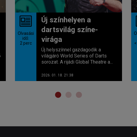
Új színhelyen a
dartsvilág színe-
Olvasási
O
virága
idő:
2
perc
<
Új helyszínnel gazdagodik a
ő
világjáró World Series of Darts
sorozat. A rijádi Global Theatre a...
2026. 01. 18. 21:38