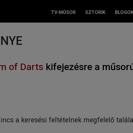
TV-MŰSOR
SZTORIK
BLOGO
ÉNYE
m of Darts
kifejezésre a műsor
incs a keresési feltételnek megfelelő talála