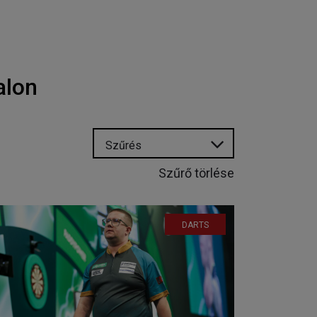
alon
Szűrés
Szűrő törlése
DARTS