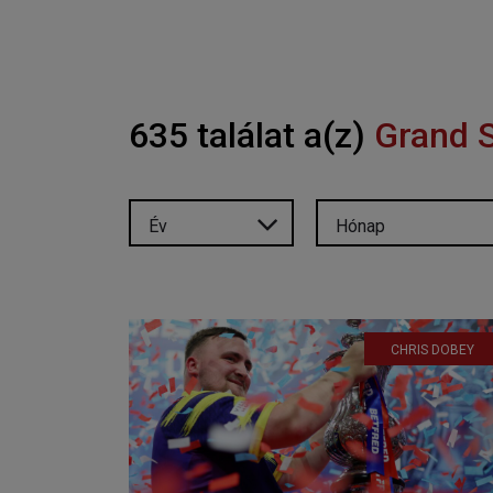
635 találat a(z)
Grand S
Év
Hónap
CHRIS DOBEY