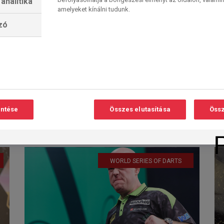
analitika
amelyeket kínálni tudunk.
lzó
Szuper nyolcas –
kakukktojással
Olvasási
O
idő:
Nagyszerű mezőny maradt a darts
< 1
perc
l
UK Upen negyeddöntőjére
Mineheadben – egyetlen
entése
Összes elutasítása
Össz
versenyző akad, aki felnőtt...
2026. 03. 08. 11:30
WORLD SERIES OF DARTS