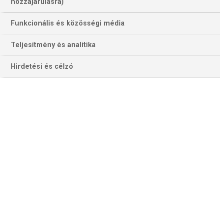
hozzájárulásra)
Funkcionális és közösségi média
Teljesítmény és analitika
Hirdetési és célzó
A Tivoliban a magyar drukkerel vébé-ezüstöt és feljutás
ünneplhetnek – talán győzeéem után (Fotó: Sport TV)
Igazi örömre persze a két feljutónak van oka. Időben előbb
a mieink lépnek a jégre a már kiesett román együttes ellen,
amelyben sok székelyföldi magyar hokis is található, akik a
magyar bajnokságban szereplő, sőt abban időnként
főszerepet játszó csapatokban hokiznak. Történetileg azért
a mieink fölényt harcoltak ki a mindenkori román
válogatottal szemben, ennek a jelenkori „tükröződését
szeretnén látni a mérkőzésen. Sok-sok akciót, gólokat és
lehetőleg ezekből többet a román kapuban. Utána meg