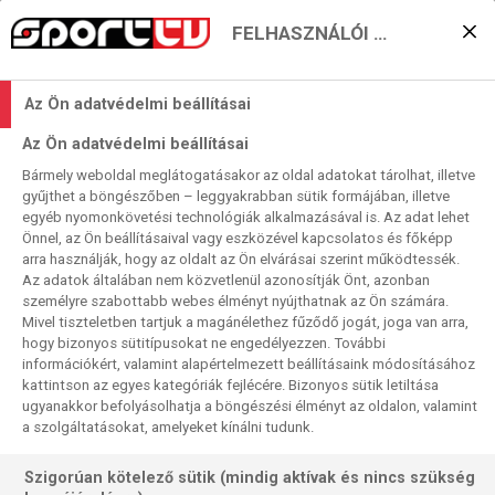
FELHASZNÁLÓI BEÁLLÍTÁSOK
Következhet az örömhoki
Az Ön adatvédelmi beállításai
2022. 05. 08. 12:26
Az Ön adatvédelmi beállításai
Olvasási idő:
< 1
perc
Bármely weboldal meglátogatásakor az oldal adatokat tárolhat, illetve
SZLOVÉNIA
ROMÁNIA
DIVÍZIÓ-1-ES VB
MAGYARORSZÁG
DÉL-KOREA
gyűjthet a böngészőben – leggyakrabban sütik formájában, illetve
Bármilyen furcsa, da az utolsó játéknap előtt kialakult a
egyéb nyomonkövetési technológiák alkalmazásával is. Az adat lehet
Önnel, az Ön beállításaival vagy eszközével kapcsolatos és főképp
divízió 1/A-vb idei tornájának végleges sorrendje. A
arra használják, hogy az oldalt az Ön elvárásai szerint működtessék.
vasárnapi két mérkőzés eredményétől függetlenül feljutott
Az adatok általában nem közvetlenül azonosítják Önt, azonban
a „nagy” vb-re a rendező Szlovénia és a mi csapatunk,
személyre szabottabb webes élményt nyújthatnak az Ön számára.
Mivel tiszteletben tartjuk a magánélethez fűződő jogát, joga van arra,
Románia pedig jövőre a divízió 1/B-ben próbálhat
hogy bizonyos sütitípusokat ne engedélyezzen. További
szerencsét.
információkért, valamint alapértelmezett beállításaink módosításához
kattintson az egyes kategóriák fejlécére. Bizonyos sütik letiltása
ugyanakkor befolyásolhatja a böngészési élményt az oldalon, valamint
a szolgáltatásokat, amelyeket kínálni tudunk.
Szigorúan kötelező sütik (mindig aktívak és nincs szükség