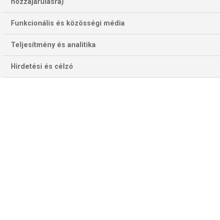
hozzájárulásra)
Funkcionális és közösségi média
Teljesítmény és analitika
Hirdetési és célzó
Ha a Milan bajnok lesz, sokat köszönhet majd Olivier Giroud
februári duplájának a Derby Della Madonninán és az őt ünneplő
Rafael Leao tíz bajnoki góljának, amellyel a házi eredményességi
lista élén áll (Fotó: Getty Images)
SASSUOLO–MILAN és INTER–SAMPDORIA
A bajnok cím sorsa a két milánói gigász közt dől el. A