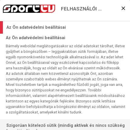
FELHASZNÁLÓI BEÁLLÍTÁSOK
Milánó melyik fele ül
Az Ön adatvédelmi beállításai
örömünnepet vasárnap
Az Ön adatvédelmi beállításai
este?
Bármely weboldal meglátogatásakor az oldal adatokat tárolhat, illetve
gyűjthet a böngészőben – leggyakrabban sütik formájában, illetve
2022. 05. 22. 08:27
egyéb nyomonkövetési technológiák alkalmazásával is. Az adat lehet
Olvasási idő:
4
perc
Önnel, az Ön beállításaival vagy eszközével kapcsolatos és főképp
arra használják, hogy az oldalt az Ön elvárásai szerint működtessék.
SERIE A
VENEZIA
UDINESE
SASSUOLO
SAMPDORIA
SALERNITANA
MILAN
INTER
CAGLIARI
Az adatok általában nem közvetlenül azonosítják Önt, azonban
személyre szabottabb webes élményt nyújthatnak az Ön számára.
A Serie A 2021-22-es idényének utolsó napjára két fontos
Mivel tiszteletben tartjuk a magánélethez fűződő jogát, joga van arra,
hogy bizonyos sütitípusokat ne engedélyezzen. További
kérdés maradt, amelyen eldől a scudetto, a bajnoki jelvény
információkért, valamint alapértelmezett beállításaink módosításához
sorsa, no meg az utolsó benn maradó csapat kiléte is.
kattintson az egyes kategóriák fejlécére. Bizonyos sütik letiltása
Ennek eldöntése kétszer két meccsen történik meg, mi
ugyanakkor befolyásolhatja a böngészési élményt az oldalon, valamint
mindkettőt oda-vissza kapcsolású közvetítésben mutatjuk
a szolgáltatásokat, amelyeket kínálni tudunk.
meg nézőinknek.
Szigorúan kötelező sütik (mindig aktívak és nincs szükség