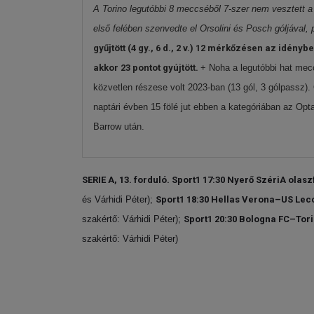
A Torino legutóbbi 8 meccséből 7-szer nem vesztett a 
első felében szenvedte el Orsolini és Posch góljával, 
gyűjtött (4 gy., 6 d., 2 v.) 12 mérkőzésen az idény
akkor 23 pontot gyújtött.
+ Noha a legutóbbi hat mecc
közvetlen részese volt 2023-ban (13 gól, 3 gólpassz).
naptári évben 15 fölé jut ebben a kategóriában az Opt
Barrow után.
SERIE A, 13. forduló. Sport1 17:30 Nyerő SzériA ola
és Várhidi Péter);
Sport1 18:30 Hellas Verona–US Lec
szakértő: Várhidi Péter);
Sport1 20:30
Bologna FC–Tor
szakértő: Várhidi Péter)