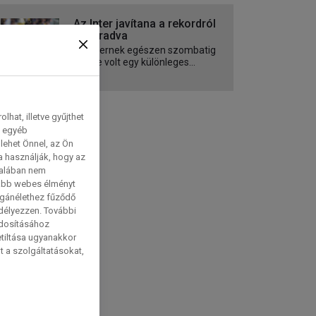
Az Inter javítana a rekordról
lemaradva
Az Internek egészen szombatig
esélye volt egy különleges...
hat, illetve gyűjthet
e egyéb
lehet Önnel, az Ön
a használják, hogy az
talában nem
tabb webes élményt
magánélethez fűződő
edélyezzen. További
ódosításához
etiltása ugyanakkor
t a szolgáltatásokat,