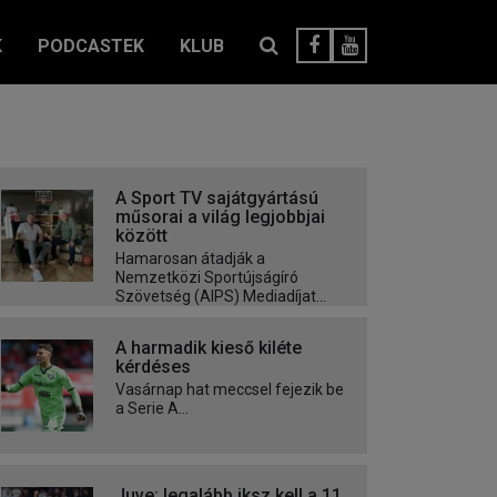
K
PODCASTEK
KLUB
A Sport TV sajátgyártású
műsorai a világ legjobbjai
között
Hamarosan átadják a
Nemzetközi Sportújságíró
Szövetség (AIPS) Mediadíjat...
A harmadik kieső kiléte
kérdéses
Vasárnap hat meccsel fejezik be
a Serie A...
Juve: legalább iksz kell a 11.