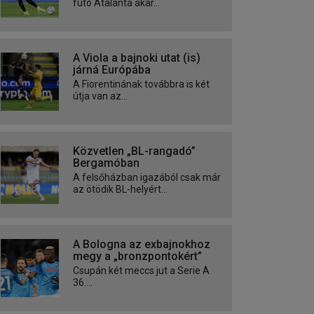
futó Atalanta akár...
A Viola a bajnoki utat (is)
járná Európába
A Fiorentinának továbbra is két
útja van az...
Közvetlen „BL-rangadó”
Bergamóban
A felsőházban igazából csak már
az ötödik BL-helyért...
A Bologna az exbajnokhoz
megy a „bronzpontokért”
Csupán két meccs jut a Serie A
36....