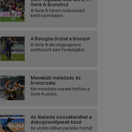
Serie A-bronzhoz
A Serie A három óriása közül
kettő szombaton...
A Bologna őrizné a bronzot
A Serie A idei négynaposra
széthúzott záró fordulójából...
Menekülő mérkőzés és
bronzcsata
Két mérkőzés maradt hétfőre a
Serie A utolsó...
Az Atalanta visszakerülhet a
dobogóesélyesek közé
Az utóbbi időben parádés formát