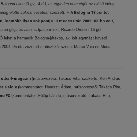
Bologna ellen (3 gy., 4 d.), az egyetlen vereségét az előző idény
pedig előtte Lukics vezetést szerzett.
+
A Bologna 18 pontot
ben, legutóbb ilyen sok pontja 13 meccs után 2002–03-bn volt,
sen gólja és asszisztja sem volt, Ricardo Orsolini 16 gól
 Ő lehet a harmadik Bologna-játékos, aki két egymást követő
a 2004–05 óta vezetett statisztikái szerint Marco Vaio és Musa
szfutball-magazin
(műsorvezető: Takács Rita, szakértő: Kéri András
ce Calcio
(kommentátor: Haraszti Ádám, műsorvezető: Takács Rita,
ino FC
(kommentátor: Fülöp László, műsorvezető: Takács Rita,