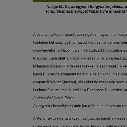
Thiago Motta, az egykori BL-győztes játékos, 
fordulóban akár európai kupahelyre is rakétáz
A délutánt a Nyerő SzériA beszélgetős magazinnal kezdjü
félidőben két szép gólt, a másodikban szinte semmit se
nyögvenyelős, a Napoli valamivel biztosabb győzelme és 
Maurizio Sarri alatt a kispad? – tesszük fel a kérdést sz
Milánóból közelebbi érdekességekkel is szolgálunk, a ke
keddi BL-meccs kommentátorától a Milan körüli friss hírek
csapatnál Walter Mazzarri, aki debütáló meccsein veretle
Luciano Spalletti méltó utódját a Partenopei? – kérdezi 
Andrást és Várhidi Pétert.
Az egyórás beszélgetés után jön több mint három óra töm
A
Verona–Lecce
találkozó házigazdája ismét a kiesés e
Braaf éás Cabal továbbra is biztos hiányzó, valamint La