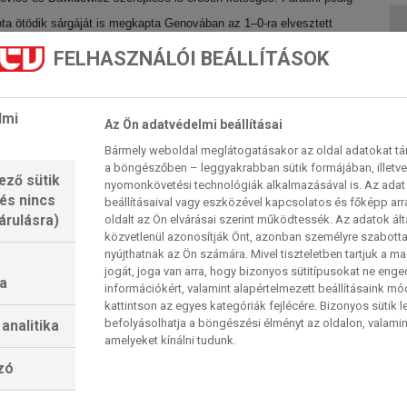
pta ötödik sárgáját is megkapta Genovában az 1–0-ra elvesztett
FELHASZNÁLÓI BEÁLLÍTÁSOK
Almqvist viszont sérülés miatt nem léphet pályára.
elé tekintget. A hazaiak tízmecces veretlen sorozata ugyan
lmi
Az Ön adatvédelmi beállításai
a táblázat 8. helyén, hogy egy esetleges győzelemmel a Fiorentinát
Bármely weboldal meglátogatásakor az oldal adatokat tárol
helyig rukkolhat előre. Az emilia-romagnai együttes négy legutóbbi
a böngészőben – leggyakrabban sütik formájában, illetv
ező sütik
nyomonkövetési technológiák alkalmazásával is. Az adat 
gyedik legjobb hazai mérleggel szeretne ismét visszatérni a
 és nincs
beállításaival vagy eszközével kapcsolatos és főképp arr
zkes rajtja után, három meccsen 9-ből 7 pontot szerzett a szünet
árulásra)
oldalt az Ön elvárásai szerint működtessék. Az adatok ál
közvetlenül azonosítják Önt, azonban személyre szabot
lo elleni sikerrel. Juric tanítványai már négy győzelemnél járnak,
nyújthatnak az Ön számára. Mivel tiszteletben tartjuk a 
eg is tudnának előzni a táblázaton. Ugyanakkor a bikák 21016 óta
jogát, joga van arra, hogy bizonyos sütitípusokat ne eng
a
információkért, valamint alapértelmezett beállításaink m
ét is le kellene vetniük.
kattintson az egyes kategóriák fejlécére. Bizonyos sütik l
het vissza , Jesper Karlsson (térdsérülés) és Soumaoro pedig
befolyásolhatja a böngészési élményt az oldalon, valamin
analitika
amelyeket kínálni tudunk.
nykedik benne, Lewis Ferguson és Joshua Zirkzee továbbra is be
lzó
tre javítja veretlen sorozatát a Torino ellen.
észét kihagyni kénytelen keresztszalag-szakadása miatt, Samuele