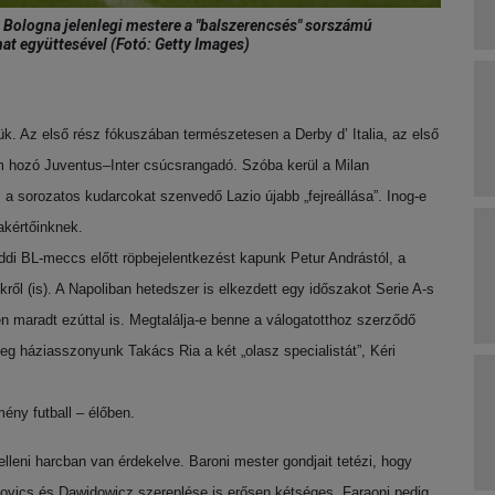
a Bologna jelenlegi mestere a "balszerencsés" sorszámú
hat együttesével (Fotó: Getty Images)
k. Az első rész fókuszában természetesen a Derby d’ Italia, az első
m hozó Juventus–Inter csúcsrangadó. Szóba kerül a Milan
a sorozatos kudarcokat szenvedő Lazio újabb „fejreállása”. Inog-e
akértőinknek.
ddi BL-meccs előtt röpbejelentkezést kapunk Petur Andrástól, a
ről (is). A Napoliban hetedszer is elkezdett egy időszakot Serie A-s
n maradt ezúttal is. Megtalálja-e benne a válogatotthoz szerződő
meg háziasszonyunk Takács Ria a két „olasz specialistát”, Kéri
ény futball – élőben.
lleni harcban van érdekelve. Baroni mester gondjait tetézi, hogy
zovics és Dawidowicz szereplése is erősen kétséges. Faraoni pedig