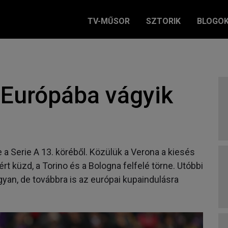
TV-MŰSOR
SZTORIK
BLOGO
 Európába vágyik
 Serie A 13. köréből. Közülük a Verona a kiesés
rt küzd, a Torino és a Bologna felfelé törne. Utóbbi
gyan, de továbbra is az európai kupaindulásra