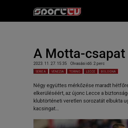
A Motta-csapat
2023. 11. 27. 15:35
Olvasási idő:
2
perc
SERIE A
VENEZIA
TORINO
LECCE
BOLOGNA
Négy együttes mérkőzése maradt hétfőre a
elkerüléséért, az újonc Lecce a biztonságé
klubtörténeti veretlen sorozatát elbukta u
kacsingat…