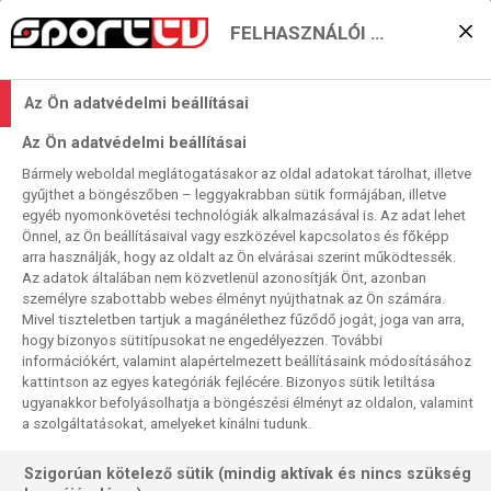
FELHASZNÁLÓI BEÁLLÍTÁSOK
Három korábbi győztes a
Az Ön adatvédelmi beállításai
BL-negyeddöntőért
Az Ön adatvédelmi beállításai
2024. 03. 27. 10:56
Bármely weboldal meglátogatásakor az oldal adatokat tárolhat, illetve
Olvasási idő:
2
perc
gyűjthet a böngészőben – leggyakrabban sütik formájában, illetve
egyéb nyomonkövetési technológiák alkalmazásával is. Az adat lehet
ZAGREB
MONTPELLIER
GOG
KIELCE
FÉRFI BL
Önnel, az Ön beállításaival vagy eszközével kapcsolatos és főképp
A nők már befejezték a maguk BL-playoffját a
arra használják, hogy az oldalt az Ön elvárásai szerint működtessék.
Az adatok általában nem közvetlenül azonosítják Önt, azonban
negyeddöntőért, a férfiak most kezdik meg ezt a fázist,
személyre szabottabb webes élményt nyújthatnak az Ön számára.
Minket persze elsősorban a csütörtöki magyar „házi
Mivel tiszteletben tartjuk a magánélethez fűződő jogát, joga van arra,
rangadó” foglalkoztat, de előtte szerdán afféle ízelítőül
hogy bizonyos sütitípusokat ne engedélyezzen. További
megmutatunk két „nyugati–keleti” csatát, vagyis egy dán–
információkért, valamint alapértelmezett beállításaink módosításához
kattintson az egyes kategóriák fejlécére. Bizonyos sütik letiltása
lengyel és egy horvát–francia összecsapást, amelyek
ugyanakkor befolyásolhatja a böngészési élményt az oldalon, valamint
résztvevői közül egyébként három is elhódította korábban
a szolgáltatásokat, amelyeket kínálni tudunk.
a legrangosabb európai kézilabdatrófeát, csak a GOG a
„kakukktojás”…
Szigorúan kötelező sütik (mindig aktívak és nincs szükség