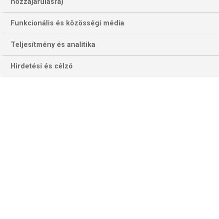
hozzájárulásra)
Funkcionális és közösségi média
Teljesítmény és analitika
Hirdetési és célzó
Emil Madsen, a BL-góllista éllovasa itt még a csoportkörben a
második lengyel klub, a Plock védőivel harcol, szerdán azonban a
korábbi BL-.győztes és -ezüstérmes Kielce ellen lép pályára (Fotó:
Getty Images)
GOG–KIELCE
A GOG 13 ponttal ötödik lett a B-csoportban, a Kielce 16-tal