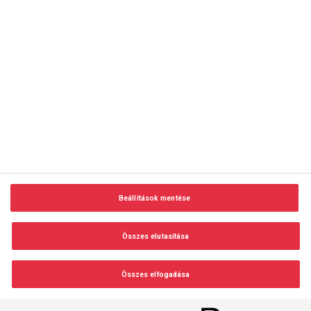
copyright © 2014-2026 AMC Global Media Inc. Minden jog
fenntartva.
Beállítások mentése
Felhasználási feltételek
Visszaélés-bejelentés
Összes elutasítása
Adatvédelem és adatkezelés
Impresszum
Összes elfogadása
Beállítások módosítása