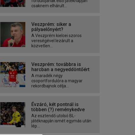
fordulójának első játéknapján
csaknem elhárult...
Veszprém: siker a
pályaelőnyért?
A Veszprém kielcei szoros
vereségével lezárult a
közvetlen...
Veszprém: továbbra is
harcban a negyeddöntőért
A maradék négy
csoportfordulóra a magyar
rekordbajnok célja...
Évzáró, két pontnál is
többen (?) reménykedve
Az esztendő utolsó BL-
játéknapján ismét egymás után
lép...