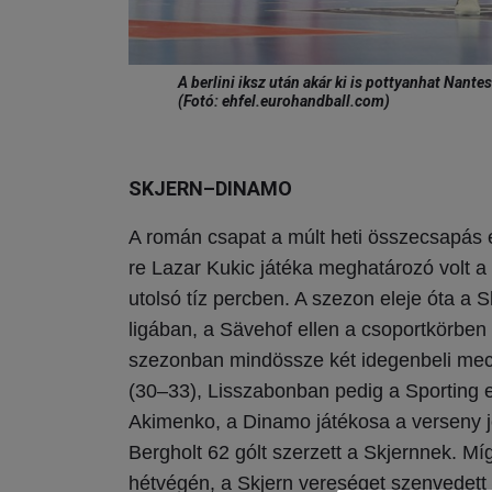
A berlini iksz után akár ki is pottyanhat Nant
(Fotó: ehfel.eurohandball.com)
SKJERN–DINAMO
A román csapat a múlt heti összecsapás 
re Lazar Kukic játéka meghatározó volt a
utolsó tíz percben. A szezon eleje óta a 
ligában, a Sävehof ellen a csoportkörbe
szezonban mindössze két idegenbeli mecc
(30–33), Lisszabonban pedig a Sporting 
Akimenko, a Dinamo játékosa a verseny jel
Bergholt 62 gólt szerzett a Skjernnek.
M
í
hétvégén, a Skjern vereséget szenvedett