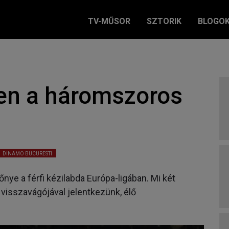
TV-MŰSOR
SZTORIK
BLOGO
en a háromszoros
DINAMO BUCURESTI
nye a férfi kézilabda Európa-ligában. Mi két
visszavágójával jelentkezünk, élő