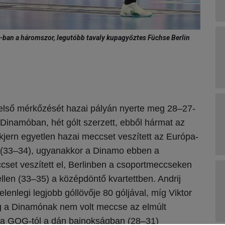
es-ban a háromszor, legutóbb tavaly kupagyőztes Füchse Berlin
első mérkőzését hazai pályán nyerte meg 28–27-
 Dinamóban, hét gólt szerzett, ebből hármat az
Skjern egyetlen hazai meccset veszített az Európa-
n (33–34), ugyanakkor a Dinamo ebben a
set veszített el, Berlinben a csoportmeccseken
ellen (33–35)
a középdöntő kvartettben.
Andri
j
enlegi legjobb góllövője 80 góljával, míg Viktor
g a Dinamónak nem volt meccse az elmúlt
 a GOG-tól a dán bajnokságban (28
–
31)