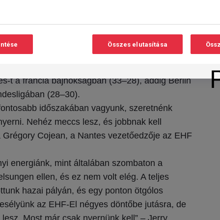
pa-ligában ebben a szezonban, öt győzelemmel
elével minden idegenbeli meccset megnyert ebben
ett Lisszabonban a Sportingtól a középdöntő
entése
Összes elutasítása
Össz
zerzett a Füchse színeiben ebben sorozatban a
lált be a Nantes színeiben.
s-t a francia bajnokságban (33–28), addig Berlin
desligában (28–30).
gfontosabb időszakában vagyunk, szeretnénk
 nyerni. Nehéz meccs lesz, és jobbnak kell
a Grégory Cojean, a Nantes vezetőedzője az EHF
yi energiánk, mint általában szombaton a
lsungen ellen, és ez nem volt elég. A teljes
ttunk hazai pályán, és egy ponton ötgólos
 esélyünk az EHF-El négyes döntőbe jutásra, de
esz. Most már csak nyernünk kell” – Jerry