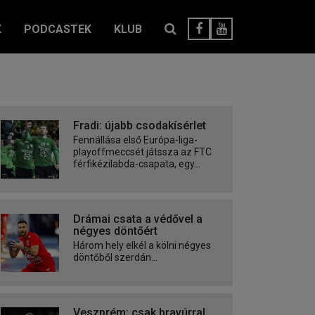
K
PODCASTEK
KLUB
Fradi: újabb csodakísérlet
Fennállása első Európa-liga-
playoffmeccsét játssza az FTC
férfikézilabda-csapata, egy...
Drámai csata a védővel a
négyes döntőért
Három hely elkél a kölni négyes
döntőből szerdán...
Veszprém: csak bravúrral