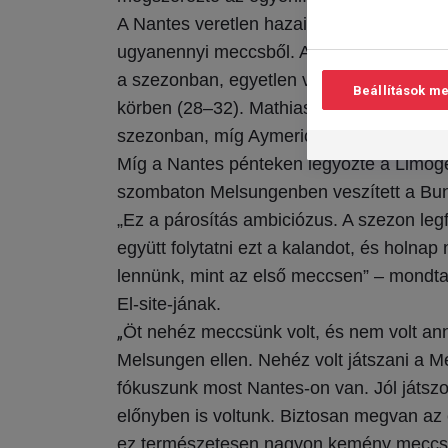
A Nantes veretlen hazai pályán az Euró
ugyanennyi meccsből. A Berlin egy kivét
a szezonban, egyetlen vereséget szenved
Beállítások m
körben (28–32). Mathias Gidsel 65 gólt s
szezonban, míg Aymeric Minne 57-szer ta
Míg a Nantes pénteken legyőzte a Limoge
szombaton Melsungenben veszített a Bun
„Ez a párosítás ambiciózus. A szezon le
együtt folytatni ezt a kalandot, és holnap
lennünk, mint az első meccsen” – mondt
El-site-jának.
„
Öt nehéz meccsünk volt, és nem volt ann
Melsungen ellen. Nehéz volt játszani a Me
fókuszunk most Nantes-on van. Jól játszo
előnyben is voltunk. Biztosan megvan az
ez természetesen nagyon kemény meccs l