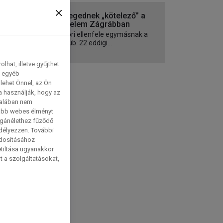
A Szegednek „kötelező” a
győzelem Zágrábban
Gyakori ellenfele egymásnak a
két klub. 22 eddigi...
hat, illetve gyűjthet
e egyéb
lehet Önnel, az Ön
a használják, hogy az
talában nem
tabb webes élményt
magánélethez fűződő
edélyezzen. További
ódosításához
etiltása ugyanakkor
t a szolgáltatásokat,