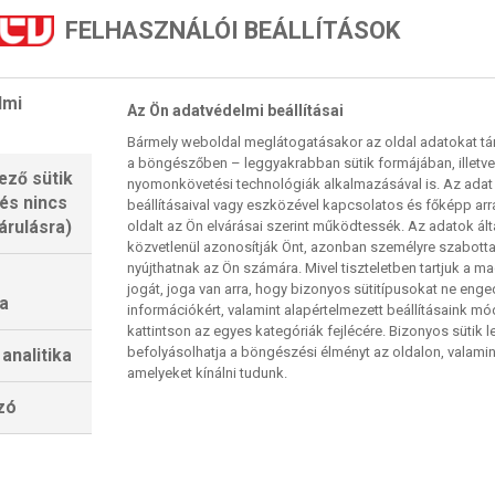
ránk
ellenfelünk
szurkolói
tól
l, és remélem, hogy egy
FELHASZNÁLÓI BEÁLLÍTÁSOK
ámogatást tudja nyújtani nekünk, mint a
mit a
kolóink sokat jelentenek nekünk, és remélem,
lmi
Az Ön adatvédelmi beállításai
tőjébe. Rendkívüli eredmény lesz, ha sikerül
Bármely weboldal meglátogatásakor az oldal adatokat tárol
l
Bergholt,
a norvégok beállója.
a böngészőben – leggyakrabban sütik formájában, illetv
egmutatták, hogy az első meccsen
ező sütik
nyomonkövetési technológiák alkalmazásával is. Az adat 
 és nincs
beállításaival vagy eszközével kapcsolatos és főképp arr
HF-döntőbe, ahogy mi is. Küldetésünk van, és
árulásra)
oldalt az Ön elvárásai szerint működtessék. Az adatok ál
lyan meccs
, mint egy döntő, és egy lehetőség,
közvetlenül azonosítják Önt, azonban személyre szabot
 bizakodott
Dan Racotea,
a
bukarestiek
nyújthatnak az Ön számára. Mivel tiszteletben tartjuk a 
jogát, joga van arra, hogy bizonyos sütitípusokat ne eng
a
információkért, valamint alapértelmezett beállításaink m
kattintson az egyes kategóriák fejlécére. Bizonyos sütik l
befolyásolhatja a böngészési élményt az oldalon, valamin
analitika
amelyeket kínálni tudunk.
en múlt kedden az első mérkőzésen, 33–33-ra. A
lzó
 Freihöfer záró megmozdulása kulcsfontosságú volt
ző dudaszó megszólásának pillanatában