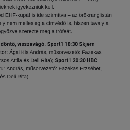
ieknek igyekezniük kell.
d EHF-kupát is ide számítva – az örökranglistán
ly nem mellesleg a címvédő is, hiszen tavaly a
legyőzve szerezte meg a trófeát.
öntő, visszavágó. Sport1 18:30 Skjern
or: Ágai Kis András, műsorvezető: Fazekas
Sport1 20:30 HBC
sos Attila és Deli Rita
);
ur András, műsorvezető: Fazekas Erzsébet,
 és Deli Rita
)