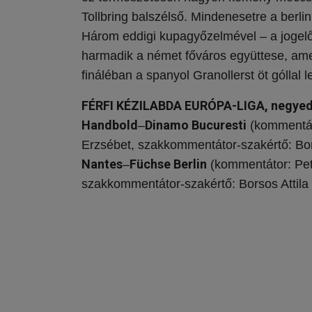
Tollbring balszélső. Mindenesetre a berlin
Három eddigi kupagyőzelmével – a jogelő
harmadik a német főváros együttese, ame
fináléban a spanyol Granollerst öt góllal 
FÉRFI KÉZILABDA EURÓPA-LIGA, negyedd
Handbold
Dinamo Bucuresti
–
(kommentát
Erzsébet, szakkommentátor-szakértő:
Bor
Nantes
Füchse Berlin
–
(kommentátor: Pet
szakkommentátor-szakértő:
Borsos Attila