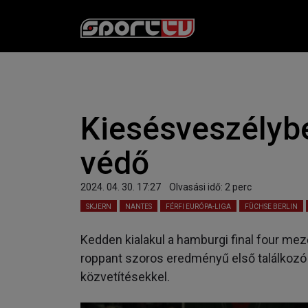
Kiesésveszélyb
védő
2024. 04. 30. 17:27
Olvasási idő:
2
perc
SKJERN
NANTES
FÉRFI EURÓPA-LIGA
FÜCHSE BERLIN
Kedden kialakul a hamburgi final four mező
roppant szoros eredményű első találkozó 
közvetítésekkel.