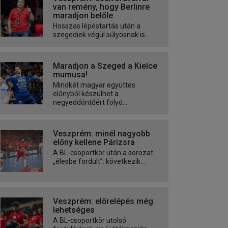
van remény, hogy Berlinre
maradjon belőle
Hosszas lépéstartás után a
szegediek végül súlyosnak is...
Maradjon a Szeged a Kielce
mumusa!
Mindkét magyar együttes
előnyből készülhet a
negyeddöntőért folyó...
Veszprém: minél nagyobb
előny kellene Párizsra
A BL-csoportkör után a sorozat
„élesbe fordult”: következik...
Veszprém: előrelépés még
lehetséges
A BL-csoportkör utolsó